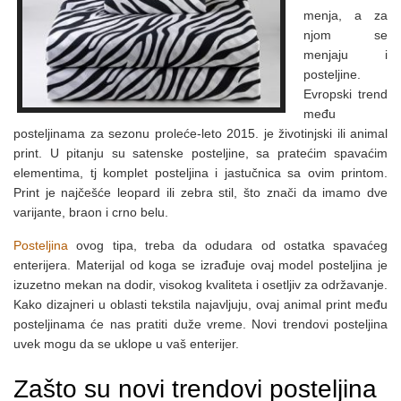
menja, a za
njom se
menjaju i
posteljine.
Evropski trend
među
posteljinama za sezonu proleće-leto 2015. je životinjski ili animal
print. U pitanju su satenske posteljine, sa pratećim spavaćim
elementima, tj komplet posteljina i jastučnica sa ovim printom.
Print je najčešće leopard ili zebra stil, što znači da imamo dve
varijante, braon i crno belu.
Posteljina
ovog tipa, treba da odudara od ostatka spavaćeg
enterijera. Materijal od koga se izrađuje ovaj model posteljina je
izuzetno mekan na dodir, visokog kvaliteta i osetljiv za održavanje.
Kako dizajneri u oblasti tekstila najavljuju, ovaj animal print među
posteljinama će nas pratiti duže vreme. Novi trendovi posteljina
uvek mogu da se uklope u vaš enterijer.
Zašto su novi trendovi posteljina