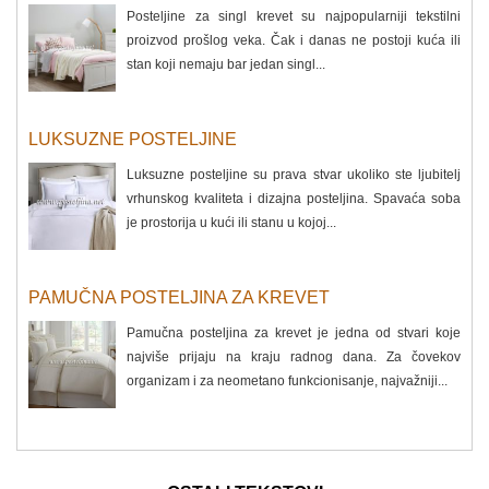
Posteljine za singl krevet su najpopularniji tekstilni
proizvod prošlog veka. Čak i danas ne postoji kuća ili
stan koji nemaju bar jedan singl...
LUKSUZNE POSTELJINE
Luksuzne posteljine su prava stvar ukoliko ste ljubitelj
vrhunskog kvaliteta i dizajna posteljina. Spavaća soba
je prostorija u kući ili stanu u kojoj...
PAMUČNA POSTELJINA ZA KREVET
Pamučna posteljina za krevet je jedna od stvari koje
najviše prijaju na kraju radnog dana. Za čovekov
organizam i za neometano funkcionisanje, najvažniji...