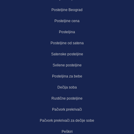
Posteljine Beograd
Posteljine cena
Posteljina
Posteljine od satena
Satenske posteljine
Svilene posteljine
Posteljina za bebe
Dečija soba
Rustične posteljine
Pačvork prekrivači
Pačvork prekrivači za dečije sobe
Peškiri