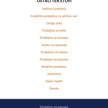
OSTALI TEKSTOVI
Veličine posteljina
Kvalitetna posteljina za udoban san
Dečija soba
Posteljina za bebe
Posteljina za krevetac
Jastuci za spavanje
Posteljine od satena
Posteljine od pamuka
Rustične posteljine
Jastučnice
Bade mantili
Zavese
Posteljine od pamuka