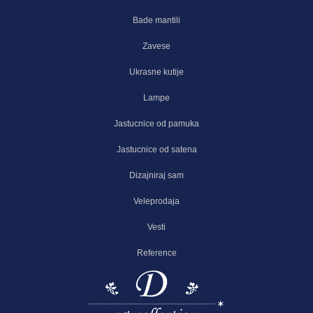
Bade mantili
Zavese
Ukrasne kutije
Lampe
Jastucnice od pamuka
Jastucnice od satena
Dizajniraj sam
Veleprodaja
Vesti
Reference