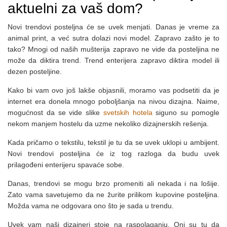
aktuelni za vaš dom?
Novi trendovi posteljna će se uvek menjati. Danas je vreme za
animal print, a već sutra dolazi novi model. Zapravo zašto je to
tako? Mnogi od naših mušterija zapravo ne vide da posteljina ne
može da diktira trend. Trend enterijera zapravo diktira model ili
dezen posteljine.
Kako bi vam ovo još lakše objasnili, moramo vas podsetiti da je
internet era donela mnogo poboljšanja na nivou dizajna. Naime,
mogućnost da se vide slike
svetskih hotela
siguno su pomogle
nekom manjem hostelu da uzme nekoliko dizajnerskih rešenja.
Kada pričamo o tekstilu, tekstil je tu da se uvek uklopi u ambijent.
Novi trendovi posteljina će iz tog razloga da budu uvek
prilagođeni enterijeru spavaće sobe.
Danas, trendovi se mogu brzo promeniti ali nekada i na lošije.
Zato vama savetujemo da ne žurite prilikom kupovine posteljina.
Možda vama ne odgovara ono što je sada u trendu.
Uvek vam naši dizajneri stoje na raspolaganju. Oni su tu da