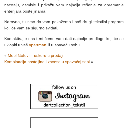
nacrtaju, osmisle i prikažu vam najbolja rešenja za opremanje
enterijara posteljinama.
Naravno, tu smo da vam pokažemo i naš drugi tekstilni program
koji će vam se sigurno svideti.
Kontaktirajte nas i mi ćemo vam dati najbolje predloge koji će se
uklopiti u vaš
apartman
ili u spavaću sobu.
«
Mebl štofovi – uskoro u prodaji
Kombinacija posteljina i zavesa u spavaćoj sobi
»