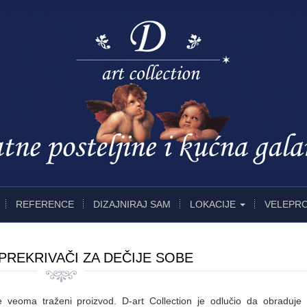
REFERENCE
DIZAJNIRAJ SAM
LOKACIJE
VELEPR
PREKRIVAČI ZA DEČIJE SOBE
e veoma traženi proizvod. D-art Collection je odlučio da obraduje