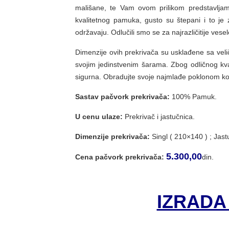
mališane, te Vam ovom prilikom predstavljam
kvalitetnog pamuka, gusto su štepani i to je 
održavaju. Odlučili smo se za najrazličitije vesel
Dimenzije ovih prekrivača su usklađene sa vel
svojim jedinstvenim šarama. Zbog odličnog kva
sigurna. Obradujte svoje najmlađe poklonom koj
Sastav pačvork prekrivača:
100% Pamuk.
U cenu ulaze:
Prekrivač i jastučnica.
Dimenzije prekrivača:
Singl ( 210×140 ) ; Jast
5.300,00
Cena pačvork prekrivača:
din.
IZRADA 