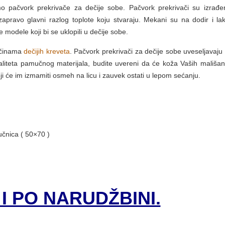
o pačvork prekrivače za dečije sobe. Pačvork prekrivači su izrađe
zapravo glavni razlog toplote koju stvaraju. Mekani su na dodir i la
e modele koji bi se uklopili u dečije sobe.
ičinama
dečijih kreveta
. Pačvork prekrivači za dečije sobe uveseljavaju
liteta pamučnog materijala, budite uvereni da će koža Vaših mališana
i će im izmamiti osmeh na licu i zauvek ostati u lepom sećanju.
učnica ( 50×70 )
I PO NARUDŽBINI.