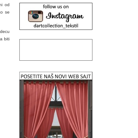
ni od
ko se
 decu
 biti