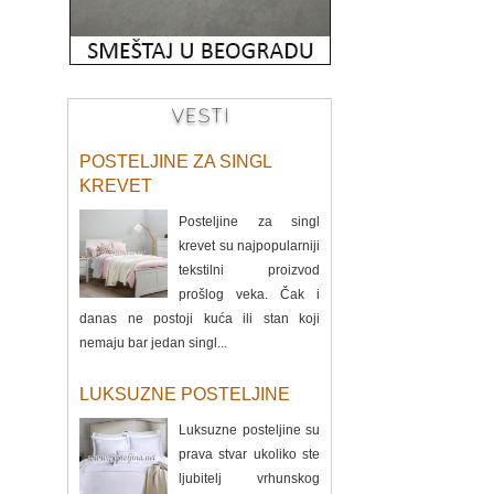
VESTI
POSTELJINE ZA SINGL
KREVET
Posteljine za singl
krevet su najpopularniji
tekstilni proizvod
prošlog veka. Čak i
danas ne postoji kuća ili stan koji
nemaju bar jedan singl...
LUKSUZNE POSTELJINE
Luksuzne posteljine su
prava stvar ukoliko ste
ljubitelj vrhunskog