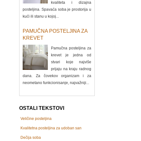
kvaliteta i dizajna
posteljina. Spavaća soba je prostorija u
kući ili stanu u kojoj...
PAMUČNA POSTELJINA ZA
KREVET
Pamučna posteljina za
krevet je jedna od
stvari koje najviše
prijaju na kraju radnog
dana. Za čovekov organizam i za
neometano funkcionisanje, najvažniji...
OSTALI TEKSTOVI
Veličine posteljina
Kvalitetna posteljina za udoban san
Dečija soba