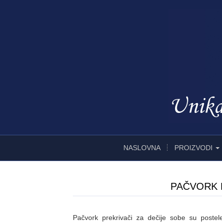
NASLOVNA
PROIZVODI
PAČVORK 
Pačvork prekrivači za dečije sobe su postel