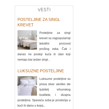
VESTI
POSTELJINE ZA SINGL
KREVET
Posteljine za singl
krevet su najpopularniji
tekstilni proizvod
prošlog veka. Čak i
danas ne postoji kuća ili stan koji
nemaju bar jedan singl...
LUKSUZNE POSTELJINE
Luksuzne posteljine su
prava stvar ukoliko ste
ljubitelj vrhunskog
kvaliteta i dizajna
posteljina. Spavaća soba je prostorija u
kući ili stanu u kojoj...