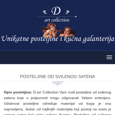
Tog
nav
POSTELJINE OD SVILENOG SATENA
Opis posteljina:
D-art Collection Vam nudi posteljine od svilenog
satena koje u potpunosti mogu odgovarati Vašem enterijeru.
Udobnost posteljine određuje materijal od koga je ona
napravljena. Jedan od najfinijih materijala koji postoji na svetu je
upravo saten koji vrsta svilene tkanine. Posteljine od svilenog