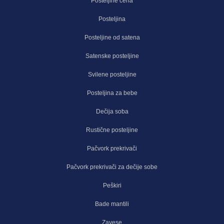
Posteljine cena
Posteljina
Posteljine od satena
Satenske posteljine
Svilene posteljine
Posteljina za bebe
Dečija soba
Rustične posteljine
Pačvork prekrivači
Pačvork prekrivači za dečije sobe
Peškiri
Bade mantili
Zavese