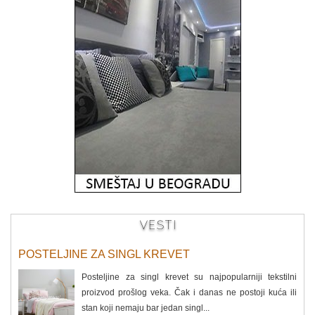
VESTI
POSTELJINE ZA SINGL KREVET
Posteljine za singl krevet su najpopularniji tekstilni
proizvod prošlog veka. Čak i danas ne postoji kuća ili
stan koji nemaju bar jedan singl...