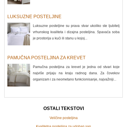
LUKSUZNE POSTELJINE
Luksuzne posteljine su prava stvar ukoliko ste ljubitelj
vrhunskog kvaliteta i dizajna posteljina. Spavaća soba
je prostorija u kući ili stanu u kojoj...
PAMUČNA POSTELJINA ZA KREVET
Pamučna posteljina za krevet je jedna od stvari koje
najviše prijaju na kraju radnog dana. Za čovekov
organizam i za neometano funkcionisanje, najvažniji...
OSTALI TEKSTOVI
Veličine posteljina
Kvalitetna posteljina za udoban san