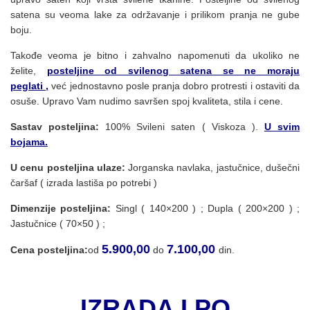
satena su veoma lake za održavanje i prilikom pranja ne gube
boju.
Takođe veoma je bitno i zahvalno napomenuti da ukoliko ne
želite,
posteljine od svilenog satena se ne moraju
peglati ,
već jednostavno posle pranja dobro protresti i ostaviti da
osuše. Upravo Vam nudimo savršen spoj kvaliteta, stila i cene.
Sastav posteljina:
100% Svileni saten ( Viskoza ).
U svim
bojama.
U cenu posteljina ulaze:
Jorganska navlaka, jastučnice, dušečni
čaršaf ( izrada lastiša po potrebi )
Dimenzije posteljina:
Singl ( 140×200 ) ; Dupla ( 200×200 ) ;
Jastučnice ( 70×50 ) ;
5.900,00
7.100,00
Cena posteljina:
od
do
din.
IZRADA I PO