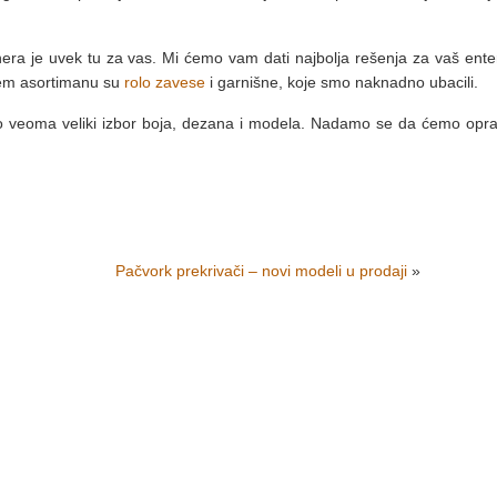
jnera je uvek tu za vas. Mi ćemo vam dati najbolja rešenja za vaš enteri
ašem asortimanu su
rolo zavese
i garnišne, koje smo naknadno ubacili.
o veoma veliki izbor boja, dezana i modela. Nadamo se da ćemo opra
Pačvork prekrivači – novi modeli u prodaji
»