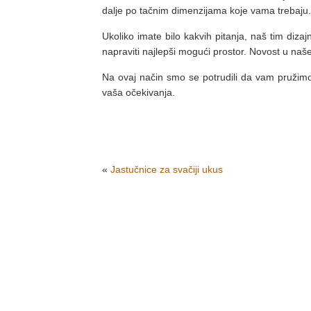
dalje po tačnim dimenzijama koje vama trebaju.
Ukoliko imate bilo kakvih pitanja, naš tim diza
napraviti najlepši mogući prostor. Novost u n
Na ovaj način smo se potrudili da vam pružim
vaša očekivanja.
«
Jastučnice za svačiji ukus