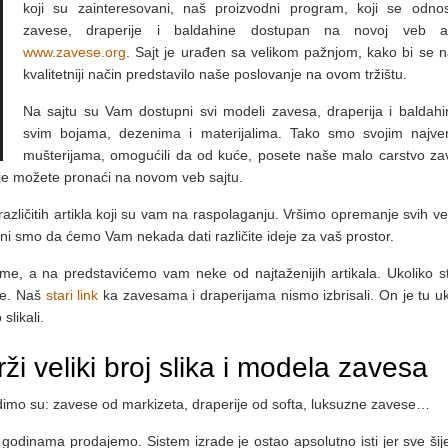
koji su zainteresovani, naš proizvodni program, koji se odno
zavese, draperije i baldahine dostupan na novoj veb ad
www.zavese.org
. Sajt je urađen sa velikom pažnjom, kako bi se n
kvalitetniji način predstavilo naše poslovanje na ovom tržištu.
Na sajtu su Vam dostupni svi modeli zavesa, draperija i baldahi
svim bojama, dezenima i materijalima. Tako smo svojim najver
mušterijama, omogućili da od kuće, posete naše malo carstvo za
ije možete pronaći na novom veb sajtu.
azličitih artikla koji su vam na raspolaganju. Vršimo opremanje svih već
rni smo da ćemo Vam nekada dati različite ideje za vaš prostor.
me, a na predstavićemo vam neke od najtaženijih artikala. Ukoliko s
ite. Naš
stari link
ka zavesama i draperijama nismo izbrisali. On je tu uk
slikali.
ži veliki broj slika i modela zavesa
dimo su: zavese od markizeta, draperije od softa, luksuzne zavese…
godinama prodajemo. Sistem izrade je ostao apsolutno isti jer sve šij