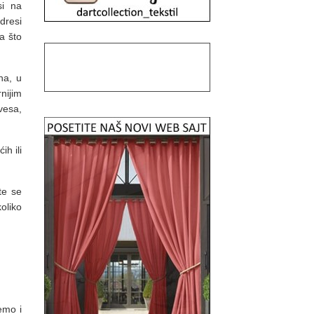
si na
resi
a što
na, u
nijim
vesa,
ih ili
te se
oliko
emo i