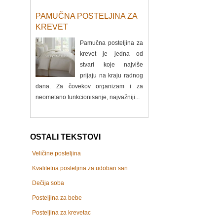
PAMUČNA POSTELJINA ZA
KREVET
Pamučna posteljina za
krevet je jedna od
stvari koje najviše
prijaju na kraju radnog
dana. Za čovekov organizam i za
neometano funkcionisanje, najvažniji...
OSTALI TEKSTOVI
Veličine posteljina
Kvalitetna posteljina za udoban san
Dečija soba
Posteljina za bebe
Posteljina za krevetac