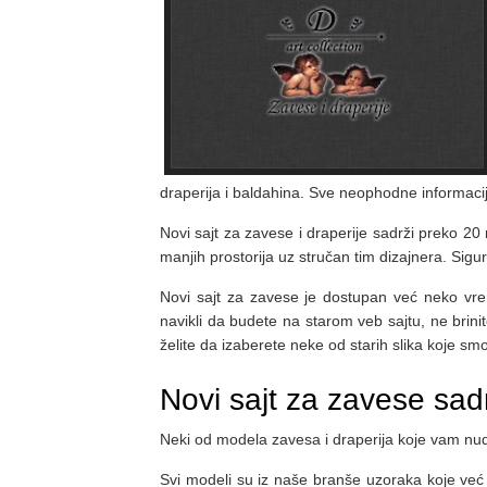
draperija i baldahina. Sve neophodne informac
Novi sajt za zavese i draperije sadrži preko 20 r
manjih prostorija uz stručan tim dizajnera. Sigu
Novi sajt za zavese je dostupan već neko vre
navikli da budete na starom veb sajtu, ne brin
želite da izaberete neke od starih slika koje smo 
Novi sajt za zavese sadr
Neki od modela zavesa i draperija koje vam nu
Svi modeli su iz naše branše uzoraka koje već 