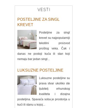
VESTI
POSTELJINE ZA SINGL
KREVET
Posteljine za singl
krevet su najpopularniji
tekstilni proizvod
prošlog veka. Čak i
danas ne postoji kuća ili stan koji
nemaju bar jedan singl...
LUKSUZNE POSTELJINE
Luksuzne posteljine su
prava stvar ukoliko ste
ljubitelj vrhunskog
kvaliteta i dizajna
posteljina. Spavaća soba je prostorija u
kući ili stanu u kojoj...