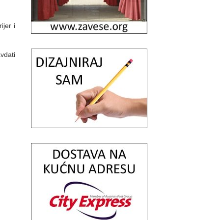
jer i
vdati