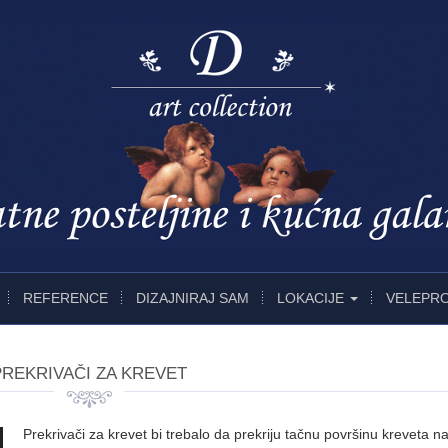
REFERENCE
DIZAJNIRAJ SAM
LOKACIJE
VELEPR
PREKRIVAČI ZA KREVET
Prekrivači za krevet bi trebalo da prekriju tačnu površinu kreveta n