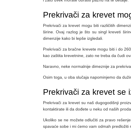
i zato uvek morate obratiti pažnu na te detalje.
Prekrivači za krevet mogu 
Prekrivači za krevet mogu biti različitih dimen
širine. Ovaj razlog je što su singl kreveti š
dimenzije kako bi lepše izgledali.
Prekrivači za bračne krevete mogu biti i do 260c
kao zaštita krevetnine, zato ne treba da čudi ov
Naravno, neke normalnije dimeznije za prekriv
Osim toga, u oba slučaja napominjemo da dužina
Prekrivači za krevet se
Prekrivači za krevet su naš dugogodišnji pro
kontaktirate ili da dođete u neku od naših prod
Ukoliko se ne možete odlučiti za pravo rešenje
spavaće sobe i mi ćemo vam odmah predložiti ne