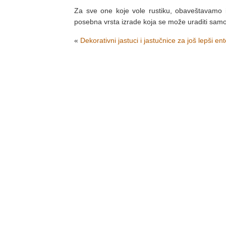
Za sve one koje vole rustiku, obaveštavamo i
posebna vrsta izrade koja se može uraditi samo
«
Dekorativni jastuci i jastučnice za još lepši ent