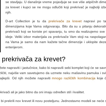
se stavljaju. U današnje vreme pojavljuje se sve više atipičnih dime
za krevet i kupci se ne mogu odlučiti koji prekrivač je najbolji izb
njih.
D-art Collection je tu da
prekrivače za krevet
napravi po ta
dimenzijama koje Vama odgovaraju. Bilo da su u pitanju dekorativn
prekrivači koji se koriste pri spavanju, tu smo da realizujemo sve
ideje. Veliki izbor materijala za prekrivače Vam stoji na raspolagan
na Vama je samo da nam kažete tačne dimenzije i uklopite dez
enterijerom.
li prekrivača za krevet?
ete napraviti i jastučnice, kako bi napravili sebi komplet koji će se sa
azličiti, najviše vam savetujemo da uzmete neku mašavinu pamuka i svil
 najlepši. Od njih možete napraviti
mnogo različitih kombinacija
koje 
ivači ali je jako bitno da oni imaju određen stil i kvalitet.
i prekrili nov krevet ili novu posteljunu. Jednostavno modeli se neće sl