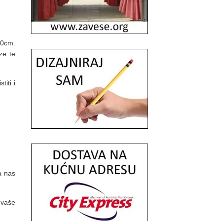
40cm.
ze te
titi i
a nas
 vaše