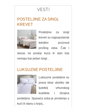
VESTI
POSTELJINE ZA SINGL
KREVET
Posteljine za singl
krevet su najpopularniji
tekstilni proizvod
prošlog veka. Čak i
danas ne postoji kuća ili stan koji
nemaju bar jedan singl...
LUKSUZNE POSTELJINE
Luksuzne posteljine su
prava stvar ukoliko ste
ljubitelj vrhunskog
kvaliteta i dizajna
posteljina. Spavaća soba je prostorija u
kući ili stanu u kojoj...