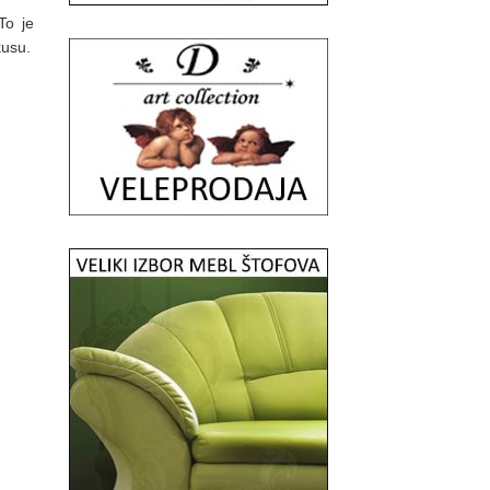
To je
usu.