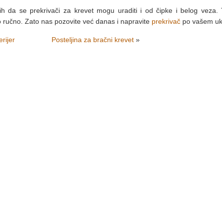
h da se prekrivači za krevet mogu uraditi i od čipke i belog veza. 
 ručno. Zato nas pozovite već danas i napravite
prekrivač
po vašem uk
erijer
Posteljina za bračni krevet
»