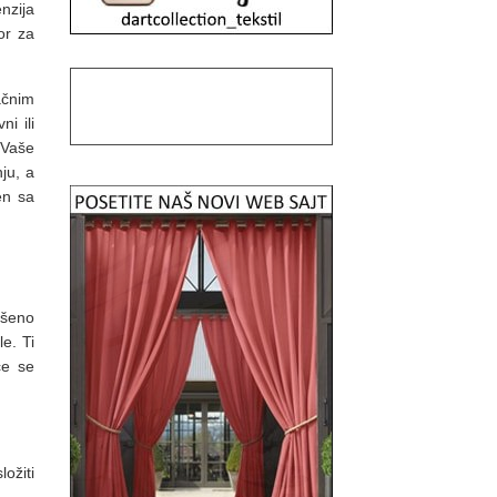
nzija
or za
čnim
i ili
 Vaše
ju, a
en sa
vršeno
e. Ti
će se
ožiti