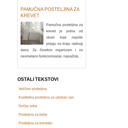
PAMUČNA POSTELJINA ZA
KREVET
Pamučna posteljina za
krevet je jedna od
stvari koje najviše
prijaju na kraju radnog
dana. Za čovekov organizam i za
neometano funkcionisanje, najvažniji...
OSTALI TEKSTOVI
Veličine posteljina
Kvalitetna posteljina za udoban san
Dečija soba
Posteljina za bebe
Posteljina za krevetac