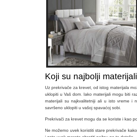
Koji su najbolji materija
Uz prekrivače za krevet, od istog materijala mož
uklopiti u Vaš dom. Iako materijali mogu biti r
materijali su najkvalitetniji ali u isto vreme i
savršeno uklopiti u vašoj spavaćoj sobi.
Prekrivači za krevet mogu da se koriste i kao pokr
Ne možemo uvek koristiti stare prekrivače kako b