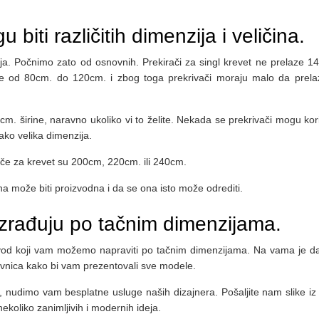
biti različitih dimenzija i veličina.
zija. Počnimo zato od osnovnih. Prekirači za singl krevet ne prelaze 1
irine od 80cm. do 120cm. i zbog toga prekrivači moraju malo da prela
m. širine, naravno ukoliko vi to želite. Nekada se prekrivači mogu koris
ako velika dimenzija.
ače za krevet su 200cm, 220cm. ili 240cm.
 može biti proizvodna i da se ona isto može odrediti.
 izrađuju po tačnim dimenzijama.
izvod koji vam možemo napraviti po tačnim dimenzijama. Na vama je d
avnica kako bi vam prezentovali sve modele.
, nudimo vam besplatne usluge naših dizajnera. Pošaljite nam slike iz
koliko zanimljivih i modernih ideja.