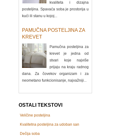
kvaliteta i dizajna
posteljina. Spavaća soba je prostorija u
kući ili stanu u kojoj...
PAMUČNA POSTELJINA ZA
KREVET
Pamučna posteljina za
krevet je jedna od
stvari koje najviše
prijaju na kraju radnog
dana. Za čovekov organizam i za
neometano funkcionisanje, najvažniji...
OSTALI TEKSTOVI
Veličine posteljina
Kvalitetna posteljina za udoban san
Dečija soba