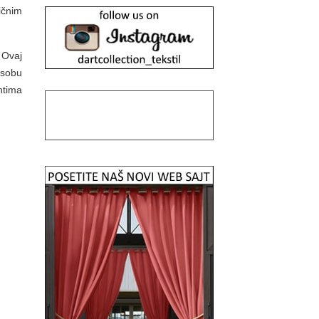
ičnim
 Ovaj
 sobu
ntima