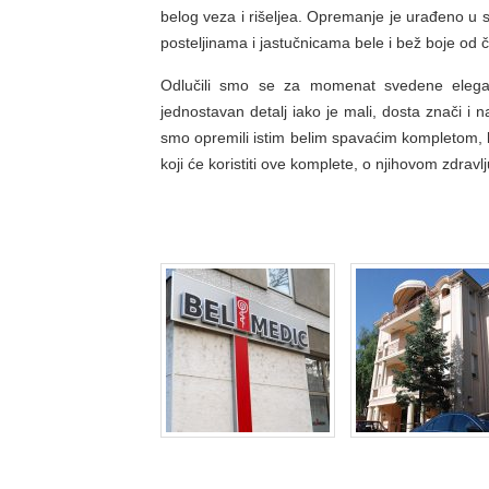
belog veza i rišeljea. Opremanje je urađeno u s
posteljinama i jastučnicama bele i bež boje od č
Odlučili smo se za momenat svedene eleganc
jednostavan detalj iako je mali, dosta znači i
smo opremili istim belim spavaćim kompletom, k
koji će koristiti ove komplete, o njihovom zdravlju