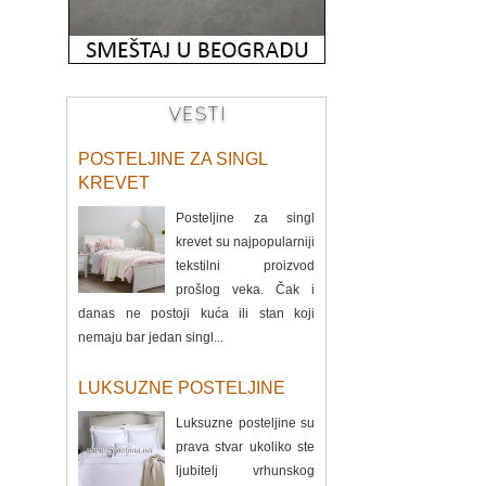
VESTI
POSTELJINE ZA SINGL
KREVET
Posteljine za singl
krevet su najpopularniji
tekstilni proizvod
prošlog veka. Čak i
danas ne postoji kuća ili stan koji
nemaju bar jedan singl...
LUKSUZNE POSTELJINE
Luksuzne posteljine su
prava stvar ukoliko ste
ljubitelj vrhunskog