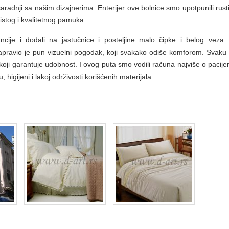
aradnji sa našim dizajnerima. Enterijer ove bolnice smo upotpunili rust
istog i kvalitetnog pamuka.
ije i dodali na jastučnice i posteljine malo čipke i belog veza.
 napravio je pun vizuelni pogodak, koji svakako odiše komforom. Svaku
oji garantuje udobnost. I ovog puta smo vodili računa najviše o pacije
, higijeni i lakoj održivosti korišćenih materijala.