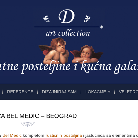
REFERENCE
DIZAJNIRAJ SAM
LOKACIJE
VELEPR
CA BEL MEDIC – BEOGRAD
ca
Bel Medic
kompletom
rustičnih posteljina
i jastučnica sa elementima č