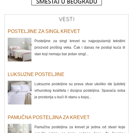
VESTI
POSTELJINE ZA SINGL KREVET
Posteljine za singl krevet su najpopularniji tekstilni
proizvod prošlog veka. Čak i danas ne postoji kuća ili
stan koji nemaju bar jedan singl...
LUKSUZNE POSTELJINE
Luksuzne posteljine su prava stvar ukoliko ste ljubitelj
vrhunskog kvaliteta i dizajna posteljina. Spavaća soba
je prostorija u kući ili stanu u kojoj...
PAMUČNA POSTELJINA ZA KREVET
Pamučna posteljina za krevet je jedna od stvari koje