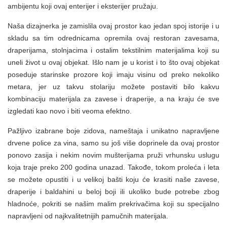
ambijentu koji ovaj enterijer i eksterijer pružaju.
Naša dizajnerka je zamislila ovaj prostor kao jedan spoj istorije i u
skladu sa tim odrednicama opremila ovaj restoran zavesama,
draperijama, stolnjacima i ostalim tekstilnim materijalima koji su
uneli život u ovaj objekat. Išlo nam je u korist i to što ovaj objekat
poseduje starinske prozore koji imaju visinu od preko nekoliko
metara, jer uz takvu stolariju možete postaviti bilo kakvu
kombinaciju materijala za zavese i draperije, a na kraju će sve
izgledati kao novo i biti veoma efektno.
Pažljivo izabrane boje zidova, nameštaja i unikatno napravljene
drvene police za vina, samo su još više doprinele da ovaj prostor
ponovo zasija i nekim novim mušterijama pruži vrhunsku uslugu
koja traje preko 200 godina unazad. Takođe, tokom proleća i leta
se možete opustiti i u velikoj bašti koju će krasiti naše zavese,
draperije i baldahini u beloj boji ili ukoliko bude potrebe zbog
hladnoće, pokriti se našim malim prekrivačima koji su specijalno
napravljeni od najkvalitetnijih pamučnih materijala.