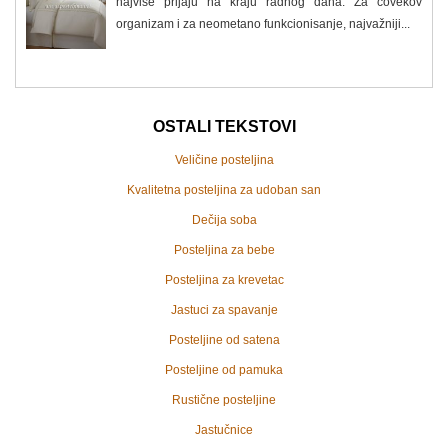
najviše prijaju na kraju radnog dana. Za čovekov
organizam i za neometano funkcionisanje, najvažniji...
OSTALI TEKSTOVI
Veličine posteljina
Kvalitetna posteljina za udoban san
Dečija soba
Posteljina za bebe
Posteljina za krevetac
Jastuci za spavanje
Posteljine od satena
Posteljine od pamuka
Rustične posteljine
Jastučnice