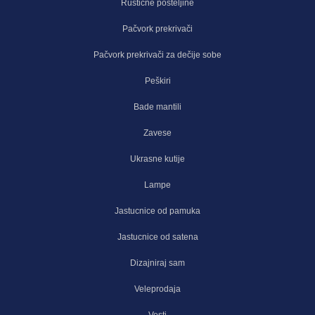
Rustične posteljine
Pačvork prekrivači
Pačvork prekrivači za dečije sobe
Peškiri
Bade mantili
Zavese
Ukrasne kutije
Lampe
Jastucnice od pamuka
Jastucnice od satena
Dizajniraj sam
Veleprodaja
Vesti