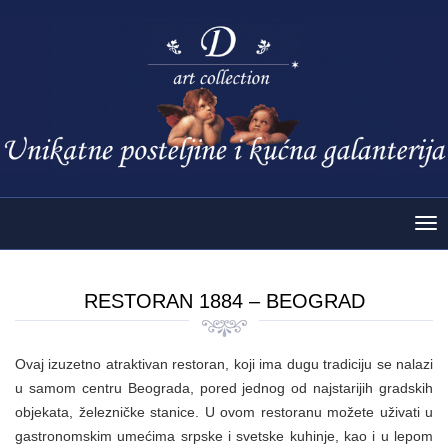
Tog
nav
RESTORAN 1884 – BEOGRAD
Ovaj izuzetno atraktivan restoran, koji ima dugu tradiciju se nalazi
u samom centru Beograda, pored jednog od najstarijih gradskih
objekata, železničke stanice. U ovom restoranu možete uživati u
gastronomskim umećima srpske i svetske kuhinje, kao i u lepom