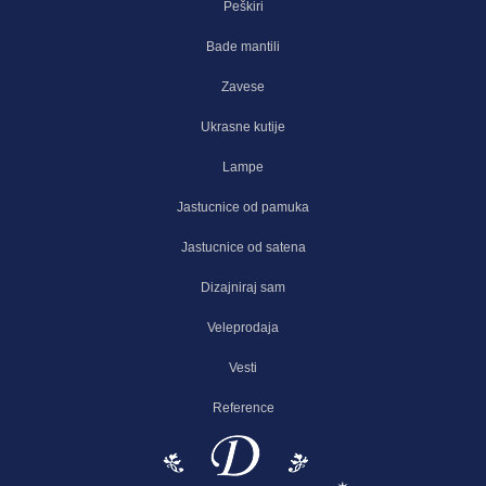
Peškiri
Bade mantili
Zavese
Ukrasne kutije
Lampe
Jastucnice od pamuka
Jastucnice od satena
Dizajniraj sam
Veleprodaja
Vesti
Reference