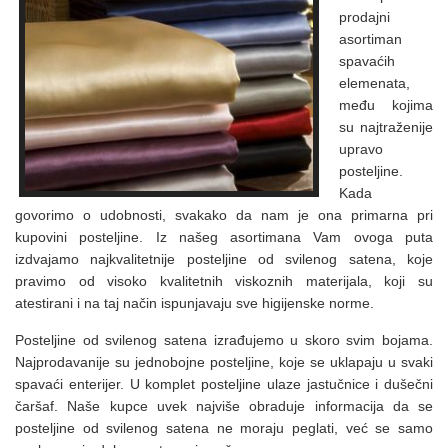
prodajni
asortiman
spavaćih
elemenata,
među kojima
su najtraženije
upravo
posteljine.
Kada
govorimo o udobnosti, svakako da nam je ona primarna pri
kupovini posteljine. Iz našeg asortimana Vam ovoga puta
izdvajamo najkvalitetnije posteljine od svilenog satena, koje
pravimo od visoko kvalitetnih viskoznih materijala, koji su
atestirani i na taj način ispunjavaju sve higijenske norme.
Posteljine od svilenog satena izrađujemo u skoro svim bojama.
Najprodavanije su jednobojne posteljine, koje se uklapaju u svaki
spavaći enterijer. U komplet posteljine ulaze jastučnice i dušečni
čaršaf. Naše kupce uvek najviše obraduje informacija da se
posteljine od svilenog satena ne moraju peglati, već se samo