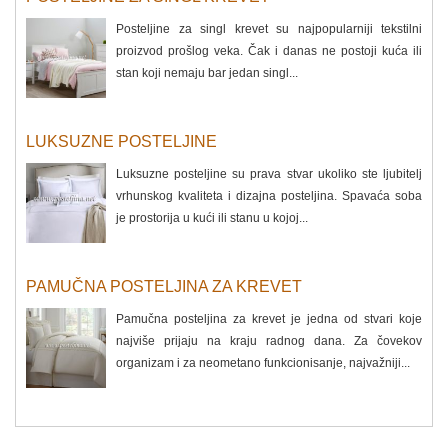
Posteljine za singl krevet su najpopularniji tekstilni
proizvod prošlog veka. Čak i danas ne postoji kuća ili
stan koji nemaju bar jedan singl...
LUKSUZNE POSTELJINE
Luksuzne posteljine su prava stvar ukoliko ste ljubitelj
vrhunskog kvaliteta i dizajna posteljina. Spavaća soba
je prostorija u kući ili stanu u kojoj...
PAMUČNA POSTELJINA ZA KREVET
Pamučna posteljina za krevet je jedna od stvari koje
najviše prijaju na kraju radnog dana. Za čovekov
organizam i za neometano funkcionisanje, najvažniji...