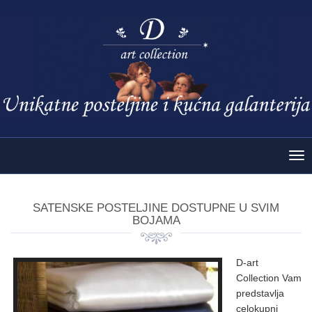
Tog
nav
SATENSKE POSTELJINE DOSTUPNE U SVIM
BOJAMA
D-art
Collection Vam
predstavlja
celokupni