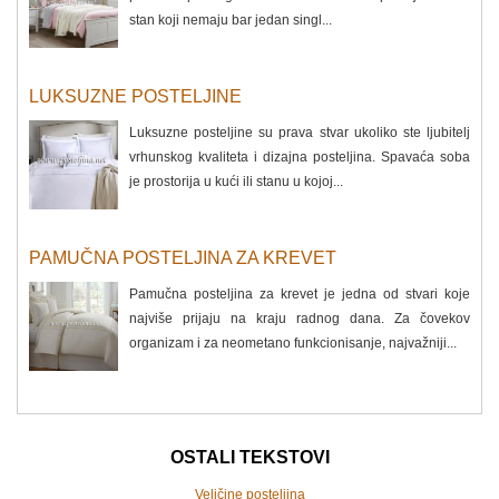
stan koji nemaju bar jedan singl...
LUKSUZNE POSTELJINE
Luksuzne posteljine su prava stvar ukoliko ste ljubitelj
vrhunskog kvaliteta i dizajna posteljina. Spavaća soba
je prostorija u kući ili stanu u kojoj...
PAMUČNA POSTELJINA ZA KREVET
Pamučna posteljina za krevet je jedna od stvari koje
najviše prijaju na kraju radnog dana. Za čovekov
organizam i za neometano funkcionisanje, najvažniji...
OSTALI TEKSTOVI
Veličine posteljina