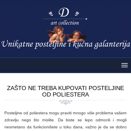
Tog
nav
ZAŠTO NE TREBA KUPOVATI POSTELJINE
OD POLIESTERA
Posteljine od poliestera mogu praviti mnogo više problema vašem
zdravlju nego što mislite. Da biste se lepo odmorili i mogli
nesmetano da funkcionišete u toku dana, važno je da se dobro