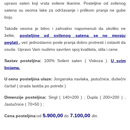
upravo saten koji vrsta svilene tkanine. Posteljine od svilenog
satena su veoma lake za održavanje i prilikom pranja ne gube
boju.
Takođe veoma je bitno i zahvalno napomenuti da ukoliko ne
želite,
posteljine od svilenog satena se ne moraju
peglati ,
već jednostavno posle pranja dobro protresti i ostaviti da
osuše. Upravo Vam nudimo savršen spoj kvaliteta, stila i cene.
Sastav posteljina:
100% Svileni saten ( Viskoza ).
U svim
bojama.
U cenu posteljina ulaze:
Jorganska navlaka, jastučnice, dušečni
čaršaf ( izrada lastiša po potrebi )
Dimenzije posteljina:
Singl ( 140×200 ) ; Dupla ( 200×200 ) ;
Jastučnice ( 70×50 ) ;
5.900,00
7.100,00
Cena posteljina:
od
do
din.