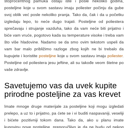
stoprocentnog pamuka ostaju iste i posle nekoliko godina,
posteljine koje u svom sastavu imaju poliester počinju da gube
svoj oblik već posle nekoliko pranja. Tako da, čak i da u početku
izgledaju lepo, to neće dugo trajati. Posteljine od poliestera
sprečavaju i strujanje vazduha, tako da vam neće biti prijatno i
biće vam vruće, pogotovo kada su temperature visoke i treba vam
što više hladovine. Nadamo se da smo ovim tekstom uspeli da
vam bar malo približimo razloge zbog kojih ne bi trebalo da
kupujete i koristite
posteljine
koje u svom sastavu imaju
poliester
.
Posteljine od poliestera jesu jeftine, ali su takođe veom štetne po
vaše zdravlje.
Savetujemo vas da uvek kupite
prirodne posteljine za vas krevet
Imate mnoge druge materijale za posteljine koji mogu izgledati
prelepo, a uz to i prijatno, pa ćete se i vi buditi naspavaniji, veseliji
i bićete pozitivniji tokom dana. Tako da, ako u planu imate
kupovinu nove posteljine, preporučljivo je da ne budu od nekog