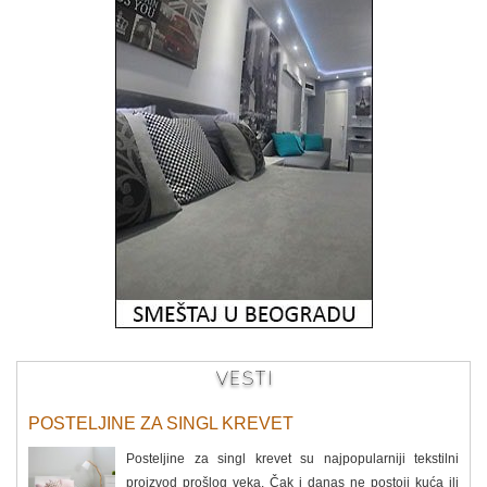
VESTI
POSTELJINE ZA SINGL KREVET
Posteljine za singl krevet su najpopularniji tekstilni
proizvod prošlog veka. Čak i danas ne postoji kuća ili