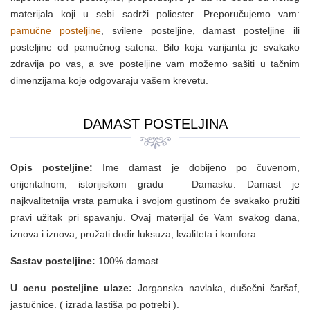
materijala koji u sebi sadrži poliester. Preporučujemo vam:
pamučne posteljine
, svilene posteljine, damast posteljine ili
posteljine od pamučnog satena. Bilo koja varijanta je svakako
zdravija po vas, a sve posteljine vam možemo sašiti u tačnim
dimenzijama koje odgovaraju vašem krevetu.
DAMAST POSTELJINA
Opis posteljine:
Ime damast je dobijeno po čuvenom,
orijentalnom, istorijiskom gradu – Damasku. Damast je
najkvalitetnija vrsta pamuka i svojom gustinom će svakako pružiti
pravi užitak pri spavanju. Ovaj materijal će Vam svakog dana,
iznova i iznova, pružati dodir luksuza, kvaliteta i komfora.
Sastav posteljine:
100% damast.
U cenu posteljine ulaze:
Jorganska navlaka, dušečni čaršaf,
jastučnice. ( izrada lastiša po potrebi ).