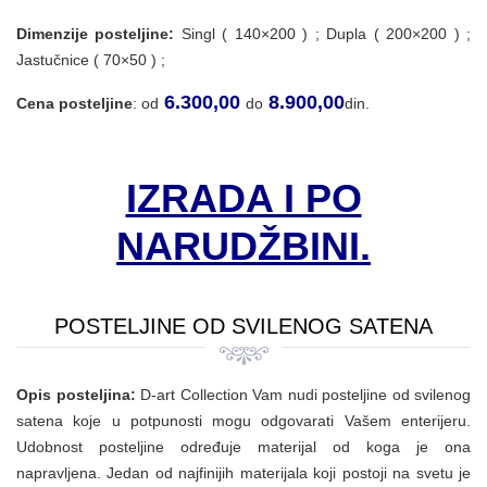
Dimenzije posteljine:
Singl ( 140×200 ) ; Dupla ( 200×200 ) ;
Jastučnice ( 70×50 ) ;
6.300,00
8.900,00
Cena posteljine
: od
do
din.
IZRADA I PO
NARUDŽBINI.
POSTELJINE OD SVILENOG SATENA
Opis posteljina:
D-art Collection Vam nudi posteljine od svilenog
satena koje u potpunosti mogu odgovarati Vašem enterijeru.
Udobnost posteljine određuje materijal od koga je ona
napravljena. Jedan od najfinijih materijala koji postoji na svetu je