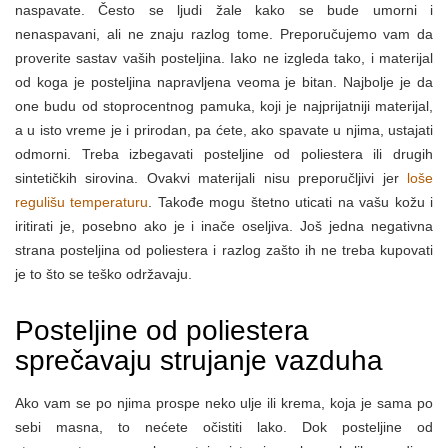
naspavate. Često se ljudi žale kako se bude umorni i
nenaspavani, ali ne znaju razlog tome. Preporučujemo vam da
proverite sastav vaših posteljina. Iako ne izgleda tako, i materijal
od koga je posteljina napravljena veoma je bitan. Najbolje je da
one budu od stoprocentnog pamuka, koji je najprijatniji materijal,
a u isto vreme je i prirodan, pa ćete, ako spavate u njima, ustajati
odmorni. Treba izbegavati posteljine od poliestera ili drugih
sintetičkih sirovina. Ovakvi materijali nisu preporučljivi jer
loše
regulišu temperaturu
. Takođe mogu štetno uticati na vašu kožu i
iritirati je, posebno ako je i inače oseljiva. Još jedna negativna
strana posteljina od poliestera i razlog zašto ih ne treba kupovati
je to što se teško održavaju.
Posteljine od poliestera
sprečavaju strujanje vazduha
Ako vam se po njima prospe neko ulje ili krema, koja je sama po
sebi masna, to nećete očistiti lako. Dok posteljine od