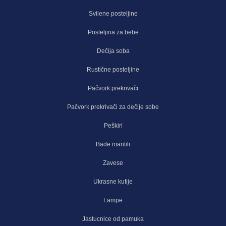
Svilene posteljine
Posteljina za bebe
Dečija soba
Rustične posteljine
Pačvork prekrivači
Pačvork prekrivači za dečije sobe
Peškiri
Bade mantili
Zavese
Ukrasne kutije
Lampe
Jastucnice od pamuka