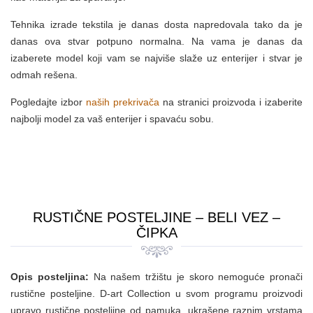
Tehnika izrade tekstila je danas dosta napredovala tako da je
danas ova stvar potpuno normalna. Na vama je danas da
izaberete model koji vam se najviše slaže uz enterijer i stvar je
odmah rešena.
Pogledajte izbor
naših prekrivača
na stranici proizvoda i izaberite
najbolji model za vaš enterijer i spavaću sobu.
RUSTIČNE POSTELJINE – BELI VEZ –
ČIPKA
Opis posteljina:
Na našem tržištu je skoro nemoguće pronači
rustične posteljine. D-art Collection u svom programu proizvodi
upravo rustične posteljine od pamuka, ukrašene raznim vrstama