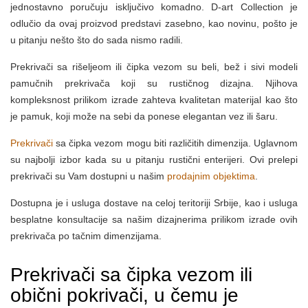
jednostavno poručuju isključivo komadno. D-art Collection je
odlučio da ovaj proizvod predstavi zasebno, kao novinu, pošto je
u pitanju nešto što do sada nismo radili.
Prekrivači sa rišeljeom ili čipka vezom su beli, bež i sivi modeli
pamučnih prekrivača koji su rustičnog dizajna. Njihova
kompleksnost prilikom izrade zahteva kvalitetan materijal kao što
je pamuk, koji može na sebi da ponese elegantan vez ili šaru.
Prekrivači
sa čipka vezom mogu biti različitih dimenzija. Uglavnom
su najbolji izbor kada su u pitanju rustični enterijeri. Ovi prelepi
prekrivači su Vam dostupni u našim
prodajnim objektima
.
Dostupna je i usluga dostave na celoj teritoriji Srbije, kao i usluga
besplatne konsultacije sa našim dizajnerima prilikom izrade ovih
prekrivača po tačnim dimenzijama.
Prekrivači sa čipka vezom ili
obični pokrivači, u čemu je