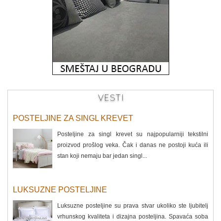
VESTI
POSTELJINE ZA SINGL KREVET
Posteljine za singl krevet su najpopularniji tekstilni
proizvod prošlog veka. Čak i danas ne postoji kuća ili
stan koji nemaju bar jedan singl...
LUKSUZNE POSTELJINE
Luksuzne posteljine su prava stvar ukoliko ste ljubitelj
vrhunskog kvaliteta i dizajna posteljina. Spavaća soba