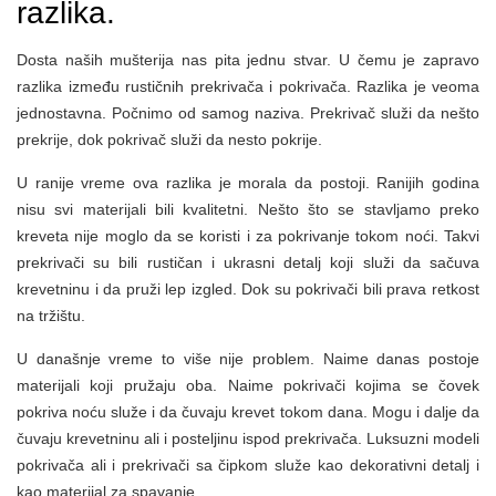
razlika.
Dosta naših mušterija nas pita jednu stvar. U čemu je zapravo
razlika između rustičnih prekrivača i pokrivača. Razlika je veoma
jednostavna. Počnimo od samog naziva. Prekrivač služi da nešto
prekrije, dok pokrivač služi da nesto pokrije.
U ranije vreme ova razlika je morala da postoji. Ranijih godina
nisu svi materijali bili kvalitetni. Nešto što se stavljamo preko
kreveta nije moglo da se koristi i za pokrivanje tokom noći. Takvi
prekrivači su bili rustičan i ukrasni detalj koji služi da sačuva
krevetninu i da pruži lep izgled. Dok su pokrivači bili prava retkost
na tržištu.
U današnje vreme to više nije problem. Naime danas postoje
materijali koji pružaju oba. Naime pokrivači kojima se čovek
pokriva noću služe i da čuvaju krevet tokom dana. Mogu i dalje da
čuvaju krevetninu ali i posteljinu ispod prekrivača. Luksuzni modeli
pokrivača ali i prekrivači sa čipkom služe kao dekorativni detalj i
kao materijal za spavanje.