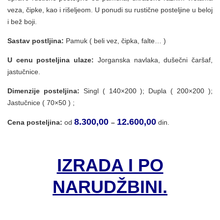
veza, čipke, kao i rišeljeom. U ponudi su rustične posteljine u beloj
i bež boji.
Sastav postljina:
Pamuk ( beli vez, čipka, falte… )
U cenu posteljina ulaze:
Jorganska navlaka, dušečni čaršaf,
jastučnice.
Dimenzije posteljina:
Singl ( 140×200 ); Dupla ( 200×200 );
Jastučnice ( 70×50 ) ;
8.300,00
12.600,00
Cena posteljina:
od
–
din.
IZRADA I PO
NARUDŽBINI.