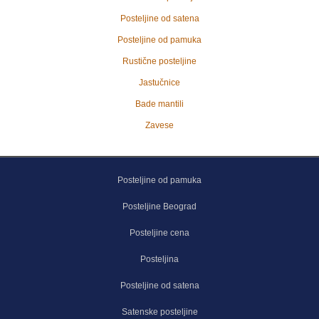
Posteljine od satena
Posteljine od pamuka
Rustične posteljine
Jastučnice
Bade mantili
Zavese
Posteljine od pamuka
Posteljine Beograd
Posteljine cena
Posteljina
Posteljine od satena
Satenske posteljine