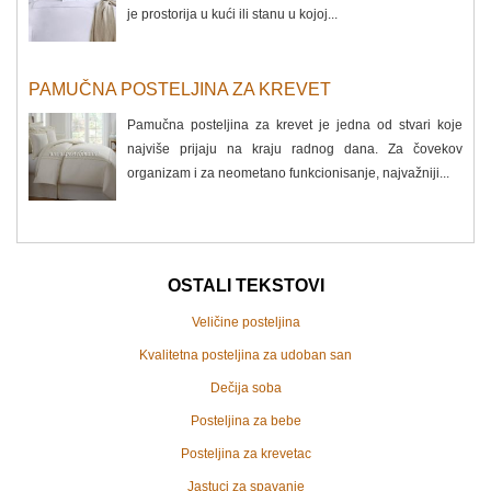
je prostorija u kući ili stanu u kojoj...
PAMUČNA POSTELJINA ZA KREVET
Pamučna posteljina za krevet je jedna od stvari koje
najviše prijaju na kraju radnog dana. Za čovekov
organizam i za neometano funkcionisanje, najvažniji...
OSTALI TEKSTOVI
Veličine posteljina
Kvalitetna posteljina za udoban san
Dečija soba
Posteljina za bebe
Posteljina za krevetac
Jastuci za spavanje