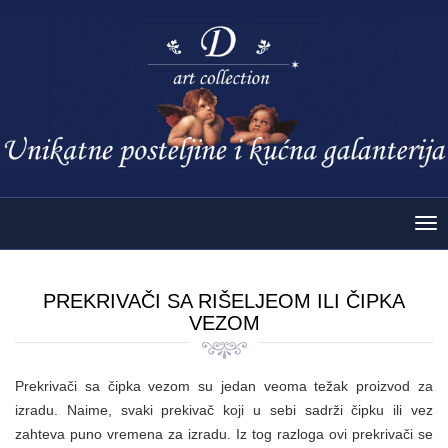
Tog
nav
PREKRIVAČI SA RIŠELJEOM ILI ČIPKA
VEZOM
Prekrivači sa čipka vezom su jedan veoma težak proizvod za
izradu. Naime, svaki prekivač koji u sebi sadrži čipku ili vez
zahteva puno vremena za izradu. Iz tog razloga ovi prekrivači se