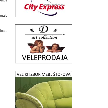
češće
 malo
često