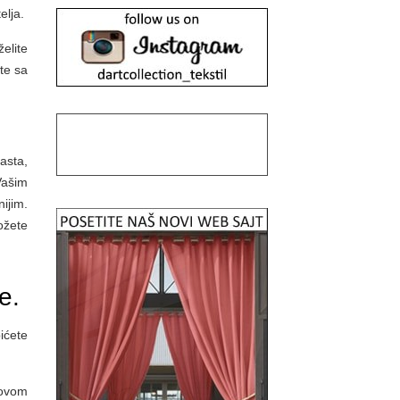
elja.
elite
te sa
asta,
Vašim
ijim.
ožete
e.
ićete
 ovom