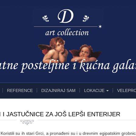
REFERENCE
DIZAJNIRAJ SAM
LOKACIJE
VELEPR
 I JASTUČNICE ZA JOŠ LEPŠI ENTERIJER
 Koristili su ih stari Grci, a pronađeni su i u drevnim egipatskim grobn