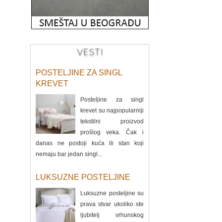
VESTI
POSTELJINE ZA SINGL
KREVET
Posteljine za singl
krevet su najpopularniji
tekstilni proizvod
prošlog veka. Čak i
danas ne postoji kuća ili stan koji
nemaju bar jedan singl...
LUKSUZNE POSTELJINE
Luksuzne posteljine su
prava stvar ukoliko ste
ljubitelj vrhunskog