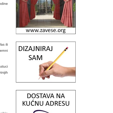
odine
s ili
remni
stuci
nijih