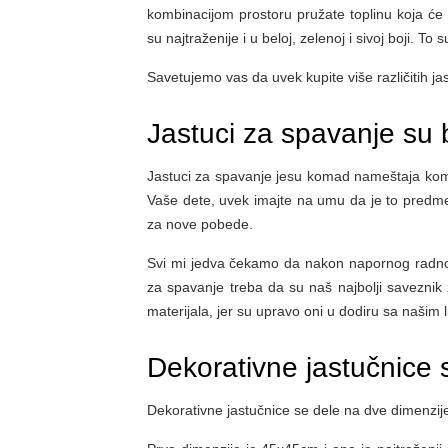
kombinacijom prostoru pružate toplinu koja će 
su najtraženije i u beloj, zelenoj i sivoj boji. To
Savetujemo vas da uvek kupite više različitih jas
Jastuci za spavanje su 
Jastuci za spavanje jesu komad nameštaja kome t
Vaše dete, uvek imajte na umu da je to predmet 
za nove pobede.
Svi mi jedva čekamo da nakon napornog radno
za spavanje treba da su naš najbolji saveznik 
materijala, jer su upravo oni u dodiru sa našim 
Dekorativne jastučnice 
Dekorativne jastučnice se dele na dve dimenzij