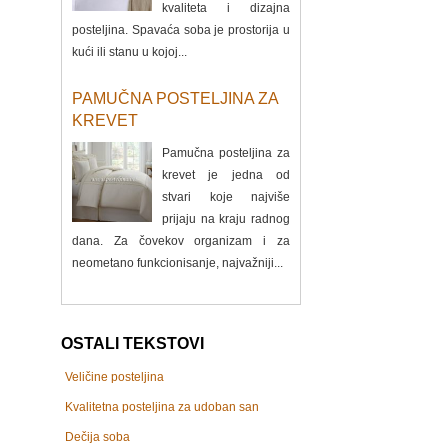
kvaliteta i dizajna
posteljina. Spavaća soba je prostorija u
kući ili stanu u kojoj...
PAMUČNA POSTELJINA ZA
KREVET
Pamučna posteljina za
krevet je jedna od
stvari koje najviše
prijaju na kraju radnog
dana. Za čovekov organizam i za
neometano funkcionisanje, najvažniji...
OSTALI TEKSTOVI
Veličine posteljina
Kvalitetna posteljina za udoban san
Dečija soba