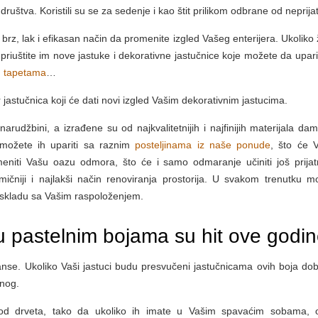
društva. Koristili su se za sedenje i kao štit prilikom odbrane od neprijat
rz, lak i efikasan način da promenite izgled Vašeg enterijera. Ukoliko ž
 priuštite im nove jastuke i dekorativne jastučnice koje možete da upari
,
tapetama
…
jastučnica koji će dati novi izgled Vašim dekorativnim jastucima.
arudžbini, a izrađene su od najkvalitetnijih i najfinijih materijala dam
 možete ih upariti sa raznim
posteljinama iz naše ponude
, što će 
niti Vašu oazu odmora, što će i samo odmaranje učiniti još prijatn
mičniji i najlakši način renoviranja prostorija. U svakom trenutku m
 u skladu sa Vašim raspoloženjem.
u pastelnim bojama su hit ove godin
nse. Ukoliko Vaši jastuci budu presvučeni jastučnicama ovih boja dob
rnog.
 od drveta, tako da ukoliko ih imate u Vašim spavaćim sobama,