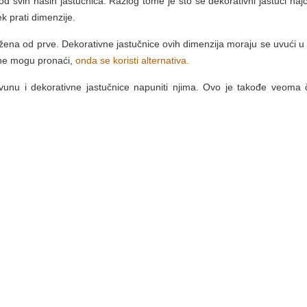
od svih naših jastučnica. Razlog tome je što se dekorativni jastuci naj
k prati dimenzije.
žena od prve. Dekorativne jastučnice ovih dimenzija moraju se uvući u
 ne mogu pronaći,
onda se koristi alternativa.
 vunu i dekorativne jastučnice napuniti njima. Ovo je takođe veoma 