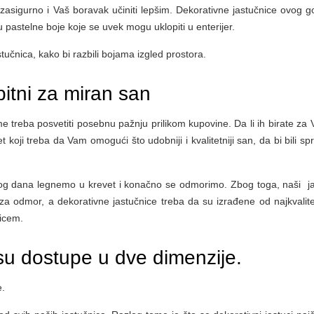
zasigurno i Vaš boravak učiniti lepšim. Dekorativne jastučnice ovog g
 su pastelne boje koje se uvek mogu uklopiti u enterijer.
tučnica, kako bi razbili bojama izgled prostora.
bitni za miran san
reba posvetiti posebnu pažnju prilikom kupovine. Da li ih birate za Va
koji treba da Vam omogući što udobniji i kvalitetniji san, da bi bili sp
g dana legnemo u krevet i konačno se odmorimo. Zbog toga, naši ja
za odmor, a dekorativne jastučnice treba da su izrađene od najkvalitet
licem.
su dostupe u dve dimenzije.
e.