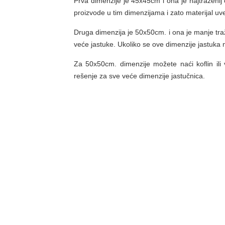
Prva dimenzije je 45x45cm i ona je najtraženij 
proizvode u tim dimenzijama i zato materijal uve
Druga dimenzija je 50x50cm. i ona je manje tra
veće jastuke. Ukoliko se ove dimenzije jastuka
Za 50x50cm. dimenzije možete naći koflin ili
rešenje za sve veće dimenzije jastučnica.