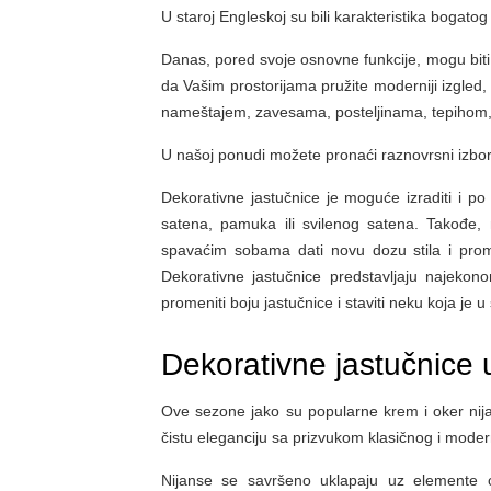
U staroj Engleskoj su bili karakteristika bogatog 
Danas, pored svoje osnovne funkcije, mogu biti b
da Vašim prostorijama pružite moderniji izgled,
nameštajem, zavesama, posteljinama, tepihom
U našoj ponudi možete pronaći raznovrsni izbor 
Dekorativne jastučnice je moguće izraditi i po n
satena, pamuka ili svilenog satena. Takođe,
spavaćim sobama dati novu dozu stila i prome
Dekorativne jastučnice predstavljaju najekono
promeniti boju jastučnice i staviti neku koja je
Dekorativne jastučnice 
Ove sezone jako su popularne krem i oker nija
čistu eleganciju sa prizvukom klasičnog i mode
Nijanse se savršeno uklapaju uz elemente