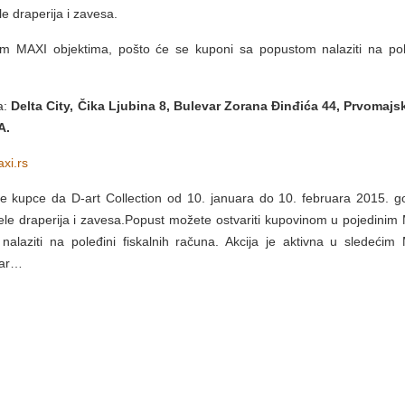
e draperija i zavesa.
im MAXI objektima, pošto će se kuponi sa popustom nalaziti na pol
a:
Delta City, Čika Ljubina 8, Bulevar Zorana Đinđića 44, Prvomajs
A.
xi.rs
kupce da D-art Collection od 10. januara do 10. februara 2015. g
le draperija i zavesa.Popust možete ostvariti kupovinom u pojedinim
alaziti na poleđini fiskalnih računa. Akcija je aktivna u sledećim
var…