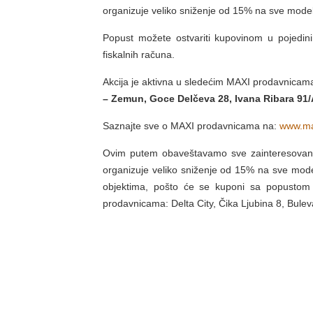
organizuje veliko sniženje od 15% na sve model
Popust možete ostvariti kupovinom u pojedin
fiskalnih računa.
Akcija je aktivna u sledećim MAXI prodavnicam
– Zemun, Goce Delčeva 28, Ivana Ribara 91/
Saznajte sve o MAXI prodavnicama na:
www.ma
Ovim putem obaveštavamo sve zainteresovane 
organizuje veliko sniženje od 15% na sve mode
objektima, pošto će se kuponi sa popustom n
prodavnicama: Delta City, Čika Ljubina 8, Bule