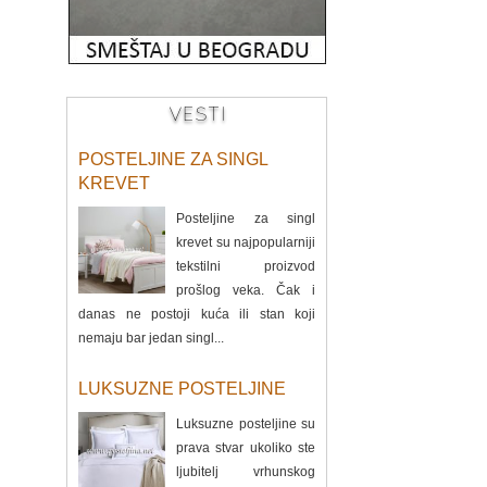
VESTI
POSTELJINE ZA SINGL
KREVET
Posteljine za singl
krevet su najpopularniji
tekstilni proizvod
prošlog veka. Čak i
danas ne postoji kuća ili stan koji
nemaju bar jedan singl...
LUKSUZNE POSTELJINE
Luksuzne posteljine su
prava stvar ukoliko ste
ljubitelj vrhunskog