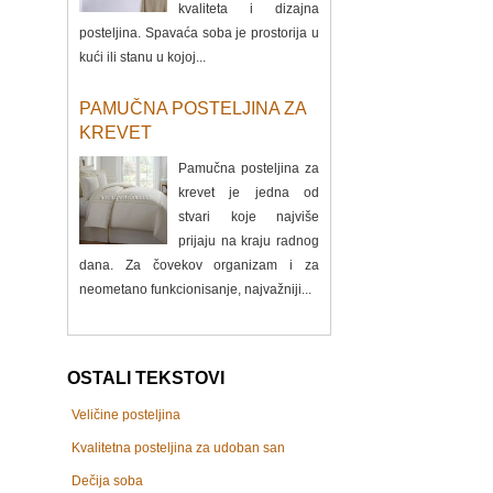
kvaliteta i dizajna
posteljina. Spavaća soba je prostorija u
kući ili stanu u kojoj...
PAMUČNA POSTELJINA ZA
KREVET
Pamučna posteljina za
krevet je jedna od
stvari koje najviše
prijaju na kraju radnog
dana. Za čovekov organizam i za
neometano funkcionisanje, najvažniji...
OSTALI TEKSTOVI
Veličine posteljina
Kvalitetna posteljina za udoban san
Dečija soba