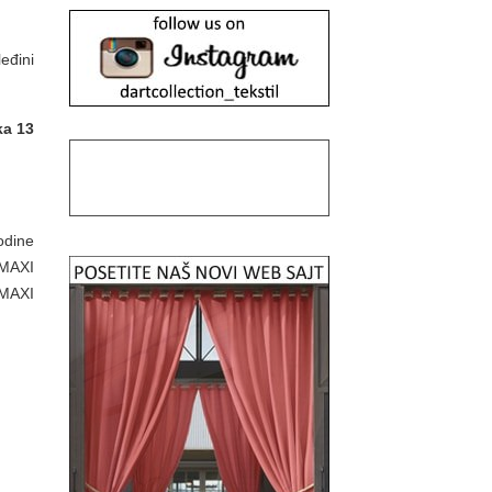
eđini
ka 13
odine
 MAXI
 MAXI