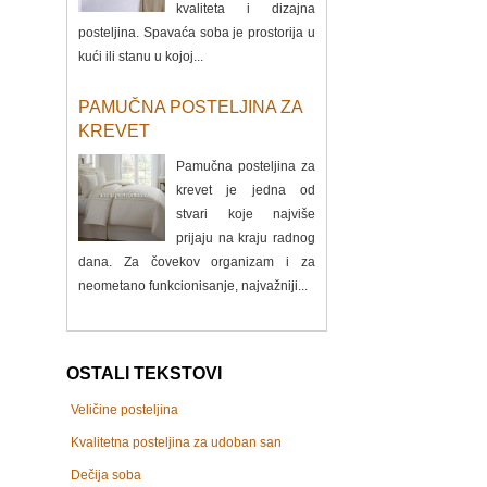
kvaliteta i dizajna
posteljina. Spavaća soba je prostorija u
kući ili stanu u kojoj...
PAMUČNA POSTELJINA ZA
KREVET
Pamučna posteljina za
krevet je jedna od
stvari koje najviše
prijaju na kraju radnog
dana. Za čovekov organizam i za
neometano funkcionisanje, najvažniji...
OSTALI TEKSTOVI
Veličine posteljina
Kvalitetna posteljina za udoban san
Dečija soba