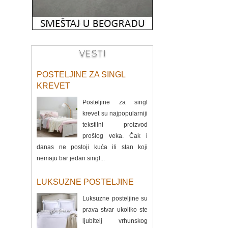
VESTI
POSTELJINE ZA SINGL
KREVET
Posteljine za singl
krevet su najpopularniji
tekstilni proizvod
prošlog veka. Čak i
danas ne postoji kuća ili stan koji
nemaju bar jedan singl...
LUKSUZNE POSTELJINE
Luksuzne posteljine su
prava stvar ukoliko ste
ljubitelj vrhunskog