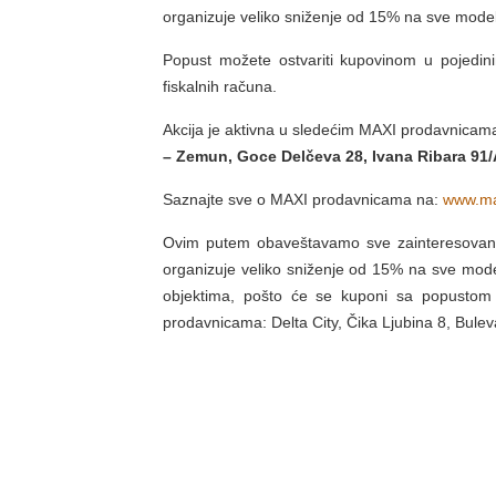
organizuje veliko sniženje od 15% na sve model
Popust možete ostvariti kupovinom u pojedin
fiskalnih računa.
Akcija je aktivna u sledećim MAXI prodavnicam
– Zemun, Goce Delčeva 28, Ivana Ribara 91/
Saznajte sve o MAXI prodavnicama na:
www.ma
Ovim putem obaveštavamo sve zainteresovane 
organizuje veliko sniženje od 15% na sve mode
objektima, pošto će se kuponi sa popustom n
prodavnicama: Delta City, Čika Ljubina 8, Bule