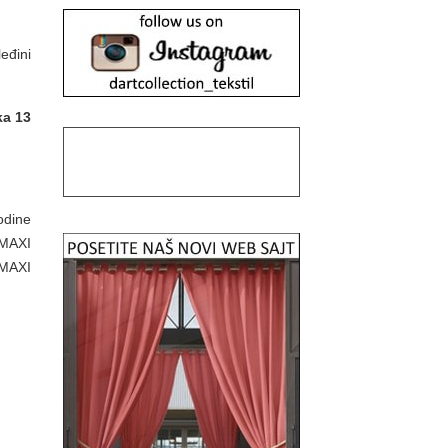
eđini
ka 13
odine
 MAXI
 MAXI