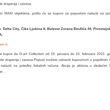
e draperija i zavesa.
im MAXI objektima, pošto će se kuponi sa popustom nalaziti na pol
a:
Delta City, Čika Ljubina 8, Bulevar Zorana Đinđića 44, Prvomajs
A.
xi.rs
kupce da D-art Collection od 10. januara do 10. februara 2015. g
le draperija i zavesa.Popust možete ostvariti kupovinom u pojedinim
alaziti na poleđini fiskalnih računa. Akcija je aktivna u sledećim
var…