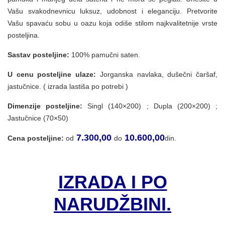
Vašu svakodnevnicu luksuz, udobnost i eleganciju. Pretvorite
Vašu spavaću sobu u oazu koja odiše stilom najkvalitetnije vrste
posteljina.
Sastav posteljine:
100% pamučni saten.
U cenu posteljine ulaze:
Jorganska navlaka, dušečni čaršaf,
jastučnice. ( izrada lastiša po potrebi )
Dimenzije posteljine:
Singl (140×200) ; Dupla (200×200) ;
Jastučnice (70×50)
7.300,00
10.600,00
Cena posteljine:
od
do
din.
IZRADA I PO
NARUDŽBINI.