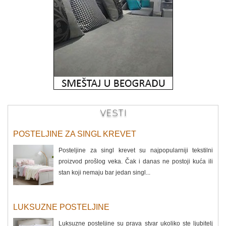
VESTI
POSTELJINE ZA SINGL KREVET
Posteljine za singl krevet su najpopularniji tekstilni
proizvod prošlog veka. Čak i danas ne postoji kuća ili
stan koji nemaju bar jedan singl...
LUKSUZNE POSTELJINE
Luksuzne posteljine su prava stvar ukoliko ste ljubitelj