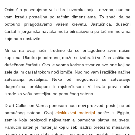
Osim što posedujemo veliki broj uzoraka boja i dezena, nudimo
vam izradu posteljina po tačnim dimenzijama. To znači da se
potpuno prilagođavamo vašem krevetu. Jastučnica, dušečni
čaršaf ili jorganska navlaka može biti sašivena po tačnim merama
koje nam dostavite.
Mi se na ovaj način trudimo da se prilagodimo svim našim
kupcima. Ukoliko je potrebno, može se izabrati i veličina lastiša na
dušečnom čaršafu. Ovo je veoma korisna stvar za sve one koji ne
žele da im caršaf tokom noći izmiče. Nudimo vam i različite načine
zatvaranja posteljina. Neke od mogućnosti su zatvaranje
dugmićima, preklopom ili rajsferšlusom. Vi birate pravi način
izrade za vašu posteljinu od pamučnog satena.
D-art Collection Vam s ponosom nudi novi proizvod, posteljine od
pamučnog satena. Ovaj
ekskluzivni materijal
potiče iz Egipta,
zemlje koja proizvodi najkvalitetnija pamučna platna na svetu.
Pamučni saten je materijal koji u sebi sadrži pretežno mešavinu
pamuka i manjeg dela satena i ne mora se peglati. Unesite u