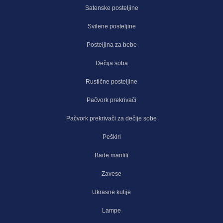
Satenske posteljine
Svilene posteljine
Posteljina za bebe
Dečija soba
Rustične posteljine
Pačvork prekrivači
Pačvork prekrivači za dečije sobe
Peškiri
Bade mantili
Zavese
Ukrasne kutije
Lampe