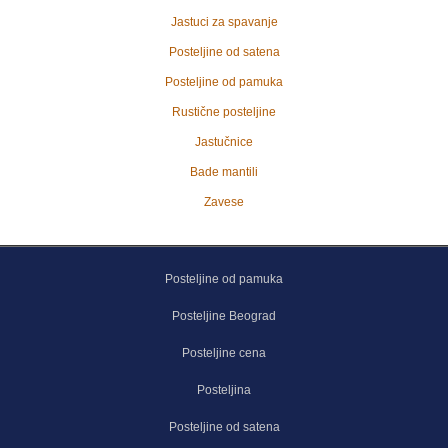
Jastuci za spavanje
Posteljine od satena
Posteljine od pamuka
Rustične posteljine
Jastučnice
Bade mantili
Zavese
Posteljine od pamuka
Posteljine Beograd
Posteljine cena
Posteljina
Posteljine od satena