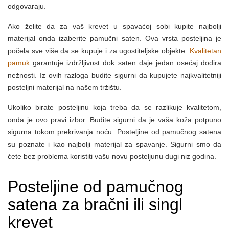
odgovaraju.
Ako želite da za vaš krevet u spavaćoj sobi kupite najbolji
materijal onda izaberite pamučni saten. Ova vrsta posteljina je
počela sve više da se kupuje i za ugostiteljske objekte.
Kvalitetan
pamuk
garantuje izdržljivost dok saten daje jedan osećaj dodira
nežnosti. Iz ovih razloga budite sigurni da kupujete najkvalitetniji
posteljni materijal na našem tržištu.
Ukoliko birate posteljinu koja treba da se razlikuje kvalitetom,
onda je ovo pravi izbor. Budite sigurni da je vaša koža potpuno
sigurna tokom prekrivanja noću. Posteljine od pamučnog satena
su poznate i kao najbolji materijal za spavanje. Sigurni smo da
ćete bez problema koristiti vašu novu posteljunu dugi niz godina.
Posteljine od pamučnog
satena za bračni ili singl
krevet