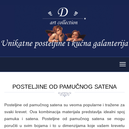
Tog
nav
POSTELJINE OD PAMUČNOG SATENA
Posteljine od pamučnog satena su veoma popularne i tražene za
svaki krevet. Ova kombinacija materijala predstavlja idealni spoj
pamuka i satena. Posteljine od pamučnog satena se mogu
poručiti u svim bojama i to u dimenzijama koje vašem krevetu