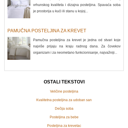
vrhunskog kvaliteta i dizajna posteljina. Spavaća soba
je prostorija u kući ili stanu u kojoj...
PAMUČNA POSTELJINA ZA KREVET
Pamučna posteljina za krevet je jedna od stvari koje
najviše prijaju na kraju radnog dana. Za čovekov
organizam i za neometano funkcionisanje, najvažniji...
OSTALI TEKSTOVI
Veličine posteljina
Kvalitetna posteljina za udoban san
Dečija soba
Posteljina za bebe
Posteljina za krevetac