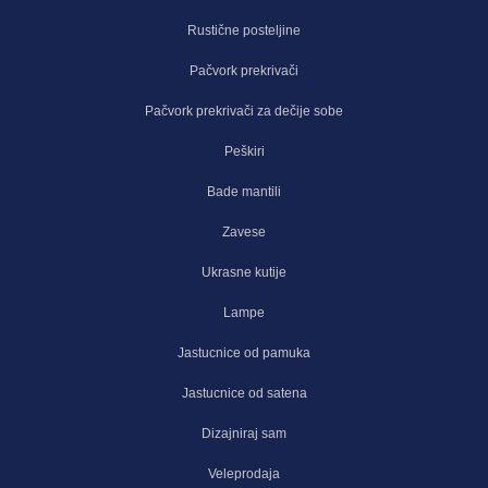
Rustične posteljine
Pačvork prekrivači
Pačvork prekrivači za dečije sobe
Peškiri
Bade mantili
Zavese
Ukrasne kutije
Lampe
Jastucnice od pamuka
Jastucnice od satena
Dizajniraj sam
Veleprodaja