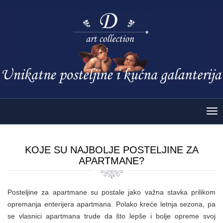
Tog
nav
KOJE SU NAJBOLJE POSTELJINE ZA
APARTMANE?
Posteljine za apartmane su postale jako važna stavka prilikom
opremanja enterijera apartmana. Polako kreće letnja sezona, pa
se vlasnici apartmana trude da što lepše i bolje opreme svoj