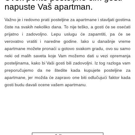
napuste Vaš apartman.
Važno je i redovno prati posteljine za apartmane i stavljati gostima
čiste na svakih nekoliko dana. To nije teško, a gosti će se osećati
prijatno i zadovoljno. Lepu uslugu će zapamtiti, pa će se
verovatno vratiti i naredne godine. Iako u današnje vreme
apartmane možete pronaći u gotovo svakom gradu, ovo su samo
neki od malih saveta koje Vam možemo dati u vezi opremanja
posteljinama, kako bi Vaši gosti bili zadovoljni. Iz tog razloga vam
preporučujemo da ne štedite kada kupujete posteljine za
apartmane, jer možda će zapravo one biti odlučujući faktor kada
gosti budu davali ocene vašem apartmanu.