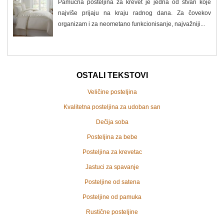
Pamučna posteljina za krevet je jedna od stvari koje
najviše prijaju na kraju radnog dana. Za čovekov
organizam i za neometano funkcionisanje, najvažniji...
OSTALI TEKSTOVI
Veličine posteljina
Kvalitetna posteljina za udoban san
Dečija soba
Posteljina za bebe
Posteljina za krevetac
Jastuci za spavanje
Posteljine od satena
Posteljine od pamuka
Rustične posteljine