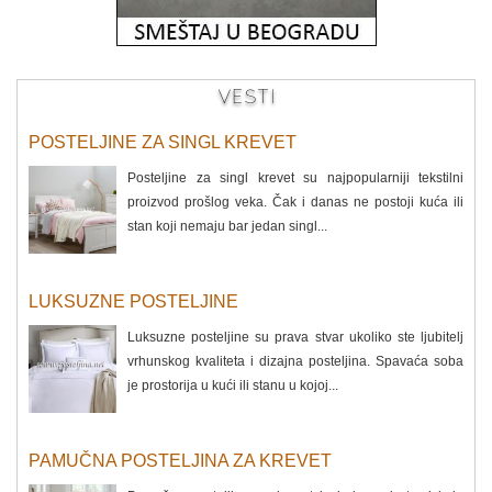
VESTI
POSTELJINE ZA SINGL KREVET
Posteljine za singl krevet su najpopularniji tekstilni
proizvod prošlog veka. Čak i danas ne postoji kuća ili
stan koji nemaju bar jedan singl...
LUKSUZNE POSTELJINE
Luksuzne posteljine su prava stvar ukoliko ste ljubitelj
vrhunskog kvaliteta i dizajna posteljina. Spavaća soba
je prostorija u kući ili stanu u kojoj...
PAMUČNA POSTELJINA ZA KREVET