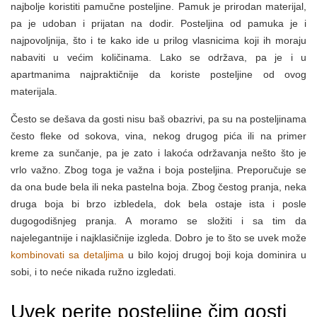
najbolje koristiti pamučne posteljine. Pamuk je prirodan materijal,
pa je udoban i prijatan na dodir. Posteljina od pamuka je i
najpovoljnija, što i te kako ide u prilog vlasnicima koji ih moraju
nabaviti u većim količinama. Lako se održava, pa je i u
apartmanima najpraktičnije da koriste posteljine od ovog
materijala.
Često se dešava da gosti nisu baš obazrivi, pa su na posteljinama
često fleke od sokova, vina, nekog drugog pića ili na primer
kreme za sunčanje, pa je zato i lakoća održavanja nešto što je
vrlo važno. Zbog toga je važna i boja posteljina. Preporučuje se
da ona bude bela ili neka pastelna boja. Zbog čestog pranja, neka
druga boja bi brzo izbledela, dok bela ostaje ista i posle
dugogodišnjeg pranja. A moramo se složiti i sa tim da
najelegantnije i najklasičnije izgleda. Dobro je to što se uvek može
kombinovati sa detaljima
u bilo kojoj drugoj boji koja dominira u
sobi, i to neće nikada ružno izgledati.
Uvek perite posteljine čim gosti