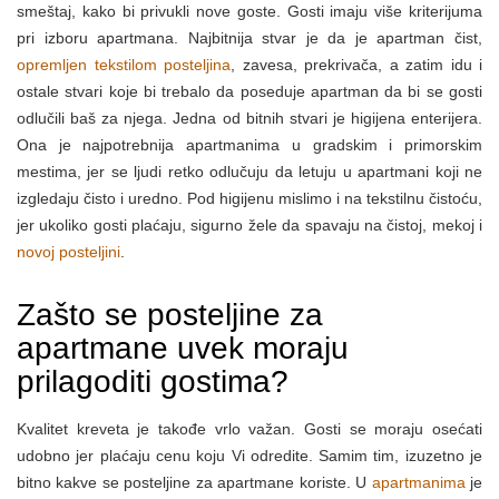
smeštaj, kako bi privukli nove goste. Gosti imaju više kriterijuma
pri izboru apartmana. Najbitnija stvar je da je apartman čist,
opremljen tekstilom posteljina
, zavesa, prekrivača, a zatim idu i
ostale stvari koje bi trebalo da poseduje apartman da bi se gosti
odlučili baš za njega. Jedna od bitnih stvari je higijena enterijera.
Ona je najpotrebnija apartmanima u gradskim i primorskim
mestima, jer se ljudi retko odlučuju da letuju u apartmani koji ne
izgledaju čisto i uredno. Pod higijenu mislimo i na tekstilnu čistoću,
jer ukoliko gosti plaćaju, sigurno žele da spavaju na čistoj, mekoj i
novoj posteljini
.
Zašto se posteljine za
apartmane uvek moraju
prilagoditi gostima?
Kvalitet kreveta je takođe vrlo važan. Gosti se moraju osećati
udobno jer plaćaju cenu koju Vi odredite. Samim tim, izuzetno je
bitno kakve se posteljine za apartmane koriste. U
apartmanima
je