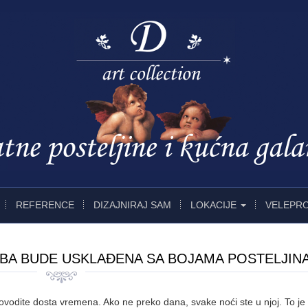
REFERENCE
DIZAJNIRAJ SAM
LOKACIJE
VELEPR
BA BUDE USKLAĐENA SA BOJAMA POSTELJIN
dite dosta vremena. Ako ne preko dana, svake noći ste u njoj. To je