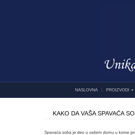
NASLOVNA
PROIZVODI
KAKO DA VAŠA SPAVAĆA SO
Spavaća soba je deo u vašem domu u kome provo