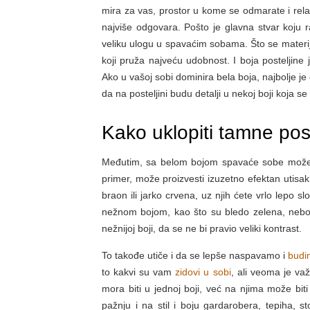
mira za vas, prostor u kome se odmarate i rel
najviše odgovara. Pošto je glavna stvar koju 
veliku ulogu u spavaćim sobama. Što se materi
koji pruža najveću udobnost. I boja posteljine 
Ako u vašoj sobi dominira bela boja, najbolje je 
da na posteljini budu detalji u nekoj boji koja s
Kako uklopiti tamne pos
Međutim, sa belom bojom spavaće sobe može
primer, može proizvesti izuzetno efektan utisa
braon ili jarko crvena, uz njih ćete vrlo lepo sl
nežnom bojom, kao što su bledo zelena, nebo pl
nežnijoj boji, da se ne bi pravio veliki kontrast.
To takođe utiče i da se lepše naspavamo i
budi
to kakvi su vam
zidovi u sobi
, ali veoma je važ
mora biti u jednoj boji, već na njima može biti
pažnju i na stil i boju gardarobera, tepiha, s