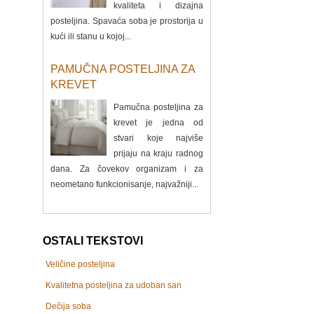
kvaliteta i dizajna
posteljina. Spavaća soba je prostorija u
kući ili stanu u kojoj...
PAMUČNA POSTELJINA ZA
KREVET
Pamučna posteljina za
krevet je jedna od
stvari koje najviše
prijaju na kraju radnog
dana. Za čovekov organizam i za
neometano funkcionisanje, najvažniji...
OSTALI TEKSTOVI
Veličine posteljina
Kvalitetna posteljina za udoban san
Dečija soba