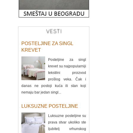
VESTI
POSTELJINE ZA SINGL
KREVET
Posteljine za singl
krevet su najpopularniji
tekstilni proizvod
prošlog veka. Čak i
danas ne postoji kuća ili stan koji
nemaju bar jedan singl...
LUKSUZNE POSTELJINE
Luksuzne posteljine su
prava stvar ukoliko ste
ljubitelj vrhunskog