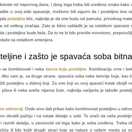
aksirate od napornog dana, i zbog toga treba biti uređena onako kako
radite u ovoj sobi spavanje, možemo biti sigurni da i posteljina ima 
jala
posteljina
tiče, najbolje je da one budu od pamuka, prirodnog mater
je od velikog značaja. Zato je bitno uskladiti je sa ostatkom spavaće 
da i posteljina bude bela. Da to ne bi bilo previše monotono, preporučlj
e slaže sa ostatkom enterijera.
teljine i zašto je spavaća soba bitn
 se kombinovati i neka
tamna boja posteljine
. Kombinacija crne i bel
k. Ako vam je, sa druge strane, spavaća soba neke tamnije boje, kao š
ožiti posteljinu u zlatnoj boji. Za one koji su svoj spavaći kutak obojili
ava ili neka svetla nijansa žute, najbolja varijanta je takođe postelj
mo odmorniji
. Ovde smo dali prikaz kako kombinovati posteljinu u odno
no obratiti pažnju i na ostale detalje u sobi. To znači da vaša postelji
 i raznih detalja, u zavisnosti od toga kako je soba uređena. Treba obr
točića ili bilo kojih drugih stvari koje se nalaze u vašem mestu za o