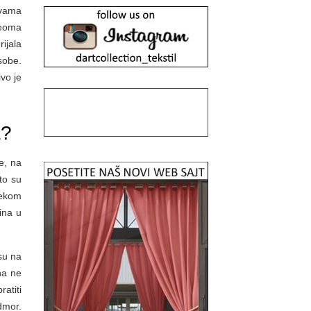
 vama
veoma
ijala
sobe.
ivo je
a?
e, na
to su
 nekom
ina u
su na
na ne
atiti
dmor.