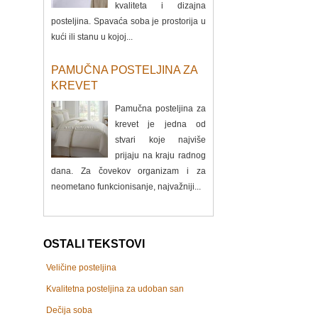
kvaliteta i dizajna
posteljina. Spavaća soba je prostorija u
kući ili stanu u kojoj...
PAMUČNA POSTELJINA ZA
KREVET
Pamučna posteljina za
krevet je jedna od
stvari koje najviše
prijaju na kraju radnog
dana. Za čovekov organizam i za
neometano funkcionisanje, najvažniji...
OSTALI TEKSTOVI
Veličine posteljina
Kvalitetna posteljina za udoban san
Dečija soba