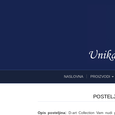
NASLOVNA
PROIZVODI
POSTELJ
Opis posteljina:
D-art Collection Vam nudi 