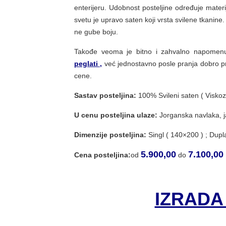
enterijeru. Udobnost posteljine određuje materij
svetu je upravo saten koji vrsta svilene tkanine
ne gube boju.
Takođe veoma je bitno i zahvalno napomenut
peglati ,
već jednostavno posle pranja dobro pro
cene.
Sastav posteljina:
100% Svileni saten ( Viskoz
U cenu posteljina ulaze:
Jorganska navlaka, ja
Dimenzije posteljina:
Singl ( 140×200 ) ; Dupl
5.900,00
7.100,00
Cena posteljina:
od
do
IZRADA 