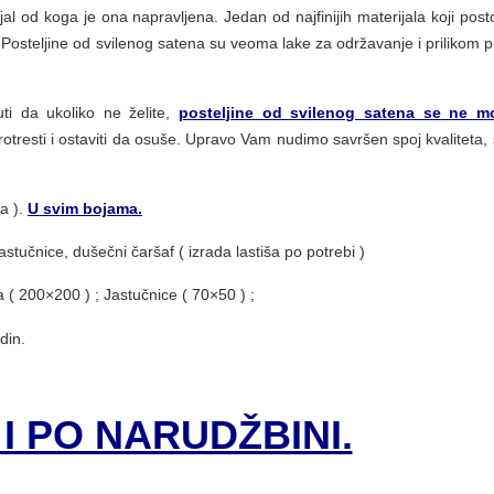
al od koga je ona napravljena. Jedan od najfinijih materijala koji posto
. Posteljine od svilenog satena su veoma lake za održavanje i prilikom p
i da ukoliko ne želite,
posteljine od svilenog satena se ne m
tresti i ostaviti da osuše. Upravo Vam nudimo savršen spoj kvaliteta, st
a ).
U svim bojama.
stučnice, dušečni čaršaf ( izrada lastiša po potrebi )
a ( 200×200 ) ; Jastučnice ( 70×50 ) ;
din.
I PO NARUDŽBINI.