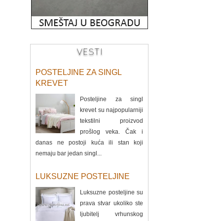
VESTI
POSTELJINE ZA SINGL
KREVET
Posteljine za singl
krevet su najpopularniji
tekstilni proizvod
prošlog veka. Čak i
danas ne postoji kuća ili stan koji
nemaju bar jedan singl...
LUKSUZNE POSTELJINE
Luksuzne posteljine su
prava stvar ukoliko ste
ljubitelj vrhunskog