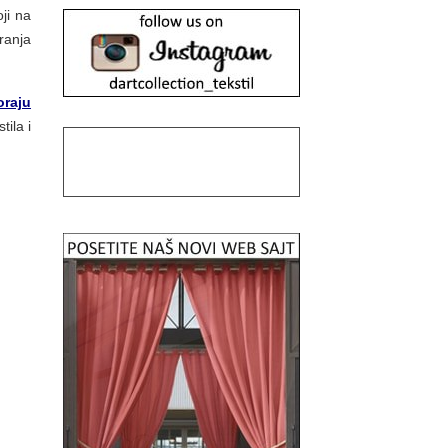
ji na
ranja
oraju
ila i