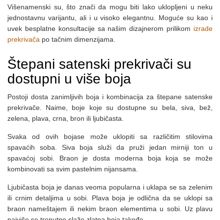
Višenamenski su, što znači da mogu biti lako uklopljeni u neku
jednostavnu varijantu, ali i u visoko elegantnu. Moguće su kao i
uvek besplatne konsultacije sa našim dizajnerom prilikom
izrade
prekrivača
po tačnim dimenzijama.
Štepani satenski prekrivači su
dostupni u više boja
Postoji dosta zanimljivih boja i kombinacija za štepane satenske
prekrivače. Naime, boje koje su dostupne su bela, siva, bež,
zelena, plava, crna, bron ili ljubičasta.
Svaka od ovih bojase može uklopiti sa različitim stilovima
spavaćih soba. Siva boja služi da pruži jedan mirniji ton u
spavaćoj sobi. Braon je dosta moderna boja koja se može
kombinovati sa svim pastelnim nijansama.
Ljubičasta boja je danas veoma popularna i uklapa se sa zelenim
ili crnim detaljima u sobi. Plava boja je odlična da se uklopi sa
braon nameštajem ili nekim braon elementima u sobi. Uz plavu
najviše se trenutno slaže zlatna boja takođe.