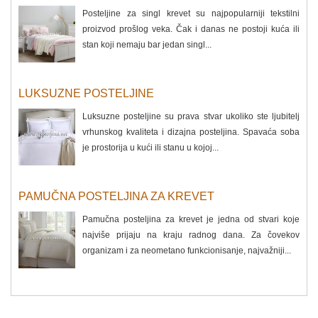
Posteljine za singl krevet su najpopularniji tekstilni
proizvod prošlog veka. Čak i danas ne postoji kuća ili
stan koji nemaju bar jedan singl...
LUKSUZNE POSTELJINE
Luksuzne posteljine su prava stvar ukoliko ste ljubitelj
vrhunskog kvaliteta i dizajna posteljina. Spavaća soba
je prostorija u kući ili stanu u kojoj...
PAMUČNA POSTELJINA ZA KREVET
Pamučna posteljina za krevet je jedna od stvari koje
najviše prijaju na kraju radnog dana. Za čovekov
organizam i za neometano funkcionisanje, najvažniji...