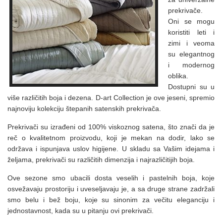
prekrivače.
Oni se mogu
koristiti leti i
zimi i veoma
su elegantnog
i modernog
oblika.
Dostupni su u
više različitih boja i dezena. D-art Collection je ove jeseni, spremio
najnoviju kolekciju štepanih satenskih prekrivača.
Prekrivači su izrađeni od 100% viskoznog satena, što znači da je
reč o kvalitetnom proizvodu, koji je mekan na dodir, lako se
održava i ispunjava uslov higijene. U skladu sa Vašim idejama i
željama, prekrivači su različitih dimenzija i najrazličitijih boja.
Ove sezone smo ubacili dosta veselih i pastelnih boja, koje
osvežavaju prostoriju i uveseljavaju je, a sa druge strane zadržali
smo belu i bež boju, koje su sinonim za večitu eleganciju i
jednostavnost, kada su u pitanju ovi prekrivači.