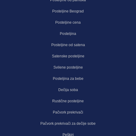
Posteljine Beograd
Posteljine cena
Posteljina
Posteljine od satena
Satenske posteljine
Svilene posteljine
Posteljina za bebe
Dečija soba
Rustične posteljine
Pačvork prekrivači
Pačvork prekrivači za dečije sobe
Peškiri