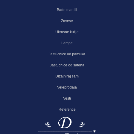
Bade mantili
Zavese
Ukrasne kutije
Lampe
Jastucnice od pamuka
Jastucnice od satena
Dizajniraj sam
Veleprodaja
Vesti
Reference