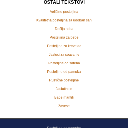
OSTALI TEKSTOVI
Veličine posteljina
Kvalitetna posteljina za udoban san
Dečija soba
Posteljina za bebe
Posteljina za krevetac
Jastuci za spavanje
Posteljine od satena
Posteljine od pamuka
Rustične posteljine
Jastučnice
Bade mantili
Zavese
Posteljine od pamuka