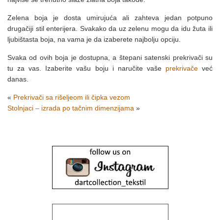
Zelena boja je dosta umirujuća ali zahteva jedan potpuno
drugačiji stil enterijera. Svakako da uz zelenu mogu da idu žuta ili
ljubištasta boja, na vama je da izaberete najbolju opciju.
Svaka od ovih boja je dostupna, a štepani satenski prekrivači su
tu za vas. Izaberite vašu boju i naručite vaše
prekrivače
već
danas.
«
Prekrivači sa rišeljeom ili čipka vezom
Stolnjaci – izrada po tačnim dimenzijama
»