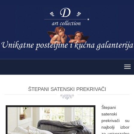
Tog
nav
ŠTEPANI SATENSKI PREKRIVAČI
Štepani
satenski
prekrivači su
najbolji izbor
za univerzalne