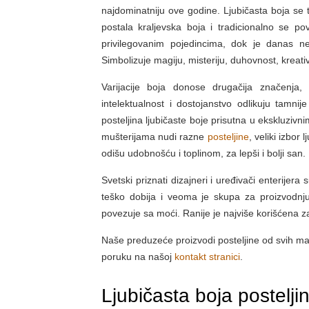
najdominatniju ove godine. Ljubičasta boja se
postala kraljevska boja i tradicionalno se po
privilegovanim pojedincima, dok je danas ne
Simbolizuje magiju, misteriju, duhovnost, kreati
Varijacije boja donose drugačija značenja
intelektualnost i dostojanstvo odlikuju tamni
posteljina ljubičaste boje prisutna u ekskluzivn
mušterijama nudi razne
posteljine
, veliki izbor 
odišu udobnošću i toplinom, za lepši i bolji san.
Svetski priznati dizajneri i uređivači enterijera
teško dobija i veoma je skupa za proizvodnju
povezuje sa moći. Ranije je najviše korišćena z
Naše preduzeće proizvodi posteljine od svih mater
poruku na našoj
kontakt stranici
.
Ljubičasta boja postelj