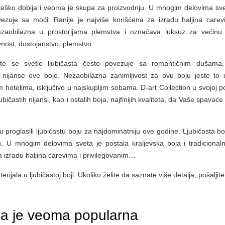
 teško dobija i veoma je skupa za proizvodnju. U mnogim delovima sve
vezuje sa moći. Ranije je najviše korišćena za izradu haljina carev
zaobilazna u prostorijama plemstva i označava luksuz za većinu l
vnost, dostojanstvo, plemstvo.
, te se svetlo ljubičasta često povezuje sa romantičnim dušama
je nijanse ove boje. Nezaobilazna zanimljivost za ovu boju jeste to 
im hotelima, isključivo u najskupljim sobama. D-art Collection u svojoj 
ljubičastih nijansi, kao i ostalih boja, najfinijih kvaliteta, da Vaše spavać
 su proglasili ljubičastu boju za najdominatniju ove godine. Ljubičasta b
. U mnogim delovima sveta je postala kraljevska boja i tradicional
a izradu haljina carevima i privilegovanim…
ijala u ljubičastoj boji. Ukoliko želite da saznate više detalja, pošalji
ina je veoma popularna