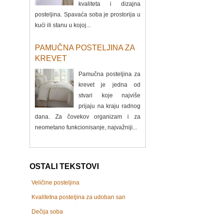
kvaliteta i dizajna
posteljina. Spavaća soba je prostorija u
kući ili stanu u kojoj...
PAMUČNA POSTELJINA ZA
KREVET
Pamučna posteljina za
krevet je jedna od
stvari koje najviše
prijaju na kraju radnog
dana. Za čovekov organizam i za
neometano funkcionisanje, najvažniji...
OSTALI TEKSTOVI
Veličine posteljina
Kvalitetna posteljina za udoban san
Dečija soba