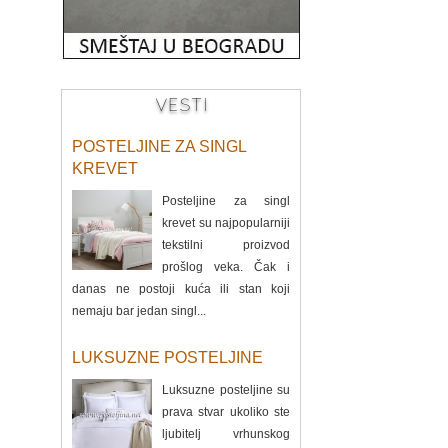
VESTI
POSTELJINE ZA SINGL
KREVET
Posteljine za singl
krevet su najpopularniji
tekstilni proizvod
prošlog veka. Čak i
danas ne postoji kuća ili stan koji
nemaju bar jedan singl...
LUKSUZNE POSTELJINE
Luksuzne posteljine su
prava stvar ukoliko ste
ljubitelj vrhunskog