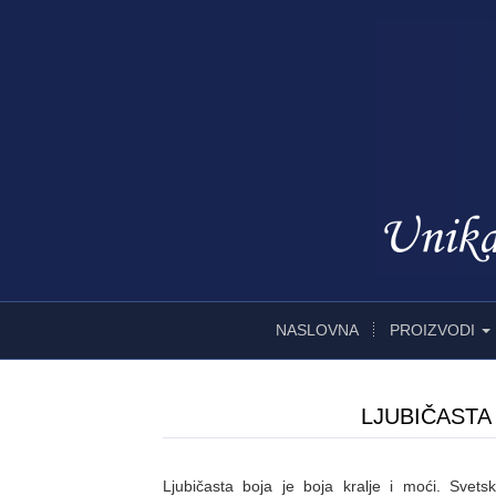
NASLOVNA
PROIZVODI
LJUBIČASTA 
Ljubičasta boja je boja kralje i moći. Svetski