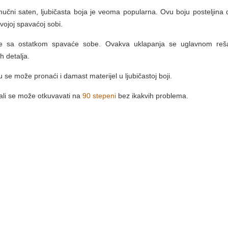
amučni saten, ljubičasta boja je veoma popularna. Ovu boju posteljina 
vojoj spavaćoj sobi.
že sa ostatkom spavaće sobe. Ovakva uklapanja se uglavnom reš
h detalja.
u se može pronaći i damast materijel u ljubičastoj boji.
 ali se može otkuvavati na
90 stepeni
bez ikakvih problema.