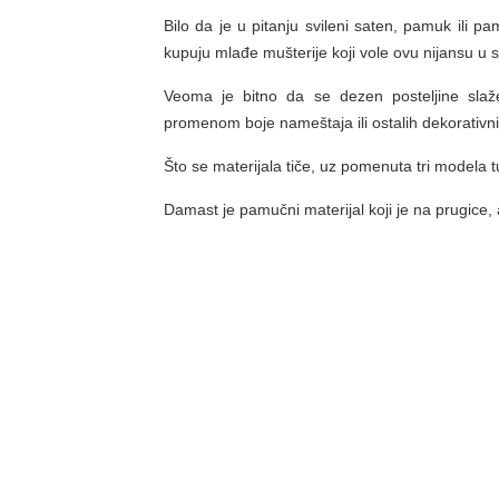
Bilo da je u pitanju svileni saten, pamuk ili p
kupuju mlađe mušterije koji vole ovu nijansu u s
Veoma je bitno da se dezen posteljine sla
promenom boje nameštaja ili ostalih dekorativni
Što se materijala tiče, uz pomenuta tri modela t
Damast je pamučni materijal koji je na prugice,