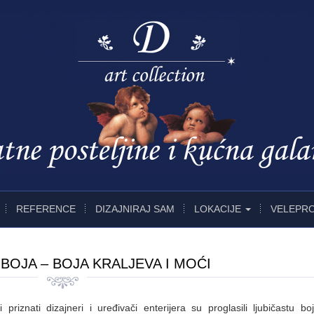
REFERENCE
DIZAJNIRAJ SAM
LOKACIJE
VELEPR
BOJA – BOJA KRALJEVA I MOĆI
 priznati dizajneri i uređivači enterijera su proglasili ljubičastu bo