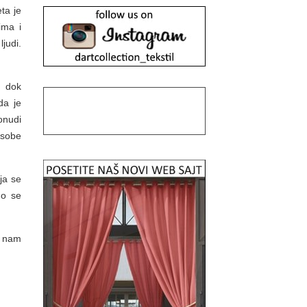
ta je
ima i
judi.
, dok
da je
ponudi
e sobe
oja se
no se
te nam