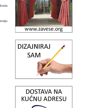
dosta
avaju