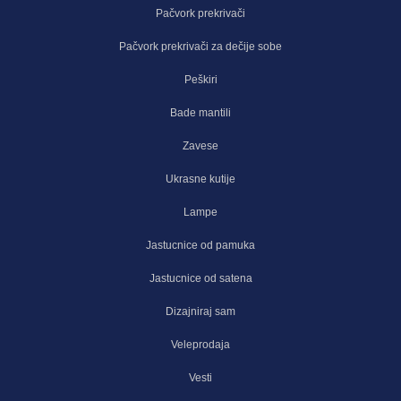
Pačvork prekrivači
Pačvork prekrivači za dečije sobe
Peškiri
Bade mantili
Zavese
Ukrasne kutije
Lampe
Jastucnice od pamuka
Jastucnice od satena
Dizajniraj sam
Veleprodaja
Vesti