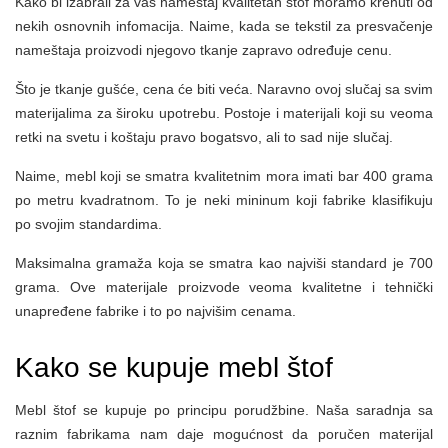
Kako bi izabrali za vaš nameštaj kvalitetan štof moramo krenuti od
nekih osnovnih infomacija. Naime, kada se tekstil za presvačenje
nameštaja proizvodi njegovo tkanje zapravo određuje cenu.
Što je tkanje gušće, cena će biti veća. Naravno ovoj slučaj sa svim
materijalima za široku upotrebu. Postoje i materijali koji su veoma
retki na svetu i koštaju pravo bogatsvo, ali to sad nije slučaj.
Naime, mebl koji se smatra kvalitetnim mora imati bar 400 grama
po metru kvadratnom. To je neki mininum koji fabrike klasifikuju
po svojim standardima.
Maksimalna gramaža koja se smatra kao najviši standard je 700
grama. Ove materijale proizvode veoma kvalitetne i tehnički
unapređene fabrike i to po najvišim cenama.
Kako se kupuje mebl štof
Mebl štof se kupuje po principu porudžbine. Naša saradnja sa
raznim fabrikama nam daje mogućnost da poručen materijal