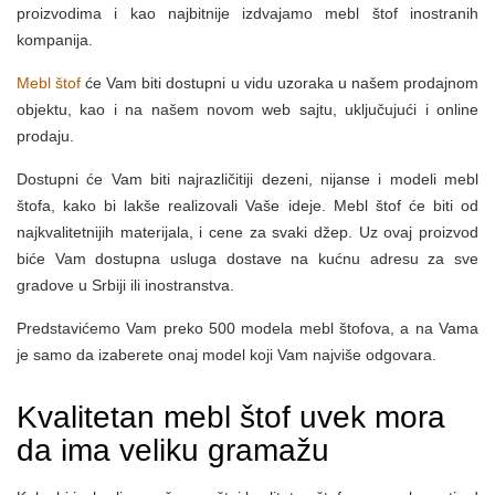
proizvodima i kao najbitnije izdvajamo mebl štof inostranih
kompanija.
Mebl štof
će Vam biti dostupni u vidu uzoraka u našem prodajnom
objektu, kao i na našem novom web sajtu, uključujući i online
prodaju.
Dostupni će Vam biti najrazličitiji dezeni, nijanse i modeli mebl
štofa, kako bi lakše realizovali Vaše ideje. Mebl štof će biti od
najkvalitetnijih materijala, i cene za svaki džep. Uz ovaj proizvod
biće Vam dostupna usluga dostave na kućnu adresu za sve
gradove u Srbiji ili inostranstva.
Predstavićemo Vam preko 500 modela mebl štofova, a na Vama
je samo da izaberete onaj model koji Vam najviše odgovara.
Kvalitetan mebl štof uvek mora
da ima veliku gramažu