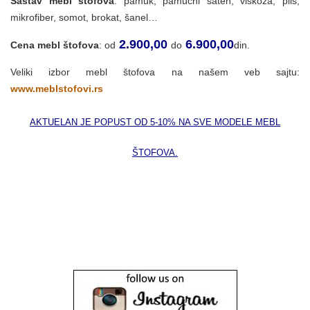
Sastav mebl štofova
: pamuk, pamučni saten, viskoza, pliš,
mikrofiber, somot, brokat, šanel…
2.900,00
6.900,00
Cena
mebl štofova
: od
do
din.
Veliki izbor mebl štofova na našem veb sajtu:
www.meblstofovi.rs
AKTUELAN JE POPUST OD 5-10% NA SVE MODELE MEBL
ŠTOFOVA.