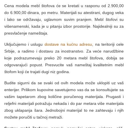
Cena modela mebl štofova će se kretati u rasponu od 2.900,00
do 6.900,00 dinara, po metru. Materijali su atestirani, dugog veka
i lako se održavaju, uglavnom suvim pranjem. Mebl štofovi su
višenamenski, kada je u pitanju izbor prostorije. Najidealniji su za
presvlačenje nameštaja.
Uključujemo i uslugu
dostave na kućnu adresu
, na teritoriji cele
Srbije, a radimo i dostavu za inostranstvo. Za veće narudžbine
koje podrazumevaju preko 20 metara mebl štofova, dobija se
odgovarajući popust. Presvucite vaš nameštaj kvalitetnim mebl
štofom koji će trajati dugi niz godina.
Budite sigurni da se svaki od ovih modela može uklopiti uz vaš
enterijer. Prilikom kupovine savetujemo vas da se konsultujete sa
vašim tapetarom zbog količine poručenog materijala. Prugasti i
reljefni materijali potražuju nekada i do par metara više materijala
zbog uklapanja šara. Jednobojni materijal to ne zahtevaju i njih
možete poručiti u tačnoj metraži.