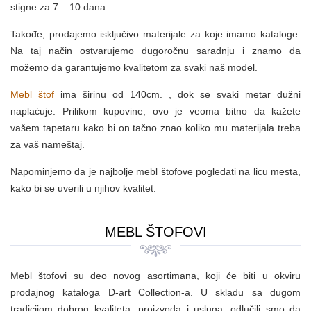
stigne za 7 – 10 dana.
Takođe, prodajemo isključivo materijale za koje imamo kataloge.
Na taj način ostvarujemo dugoročnu saradnju i znamo da
možemo da garantujemo kvalitetom za svaki naš model.
Mebl štof
ima širinu od 140cm. , dok se svaki metar dužni
naplaćuje. Prilikom kupovine, ovo je veoma bitno da kažete
vašem tapetaru kako bi on tačno znao koliko mu materijala treba
za vaš nameštaj.
Napominjemo da je najbolje mebl štofove pogledati na licu mesta,
kako bi se uverili u njihov kvalitet.
MEBL ŠTOFOVI
Mebl štofovi su deo novog asortimana, koji će biti u okviru
prodajnog kataloga D-art Collection-a. U skladu sa dugom
tradicijom dobrog kvaliteta, proizvoda i usluga, odlučili smo da