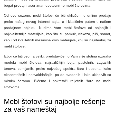
bogat prodajni asortiman upotpunimo mebl štofovima.
Od ove sezone, mebl štofovi će biti uključeni u online prodaju
preko našeg novog internet sajta, a i klasičnim putem u našem
prodajnom objektu. Nudimo Vam mebl štofove od najboljih i
najkvalitetnijih materijala, kao što su pamuk, viskoza, pliš, somot,
kao i od kvalitetnih mešavina ovih materijala, koji su najidealniji za
mebl štofove.
Izbor će biti veoma veliki, predstavićemo Vam više stotina uzoraka
modela mebl štofova, najrazličitijih boja, pastelnih, zagasitih
tonova, zemljanih, preko najvećeg spektra šara i dezena, kako
ekscentričnih i nesvakidašnjih, pa do svedenih i lako uklopivih sa
mirnim šarama. Bićemo i pokretači reljefnih šara na mebl
štofovima.
Mebl štofovi su najbolje rešenje
za vaš nameštaj