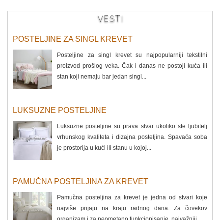
VESTI
POSTELJINE ZA SINGL KREVET
Posteljine za singl krevet su najpopularniji tekstilni
proizvod prošlog veka. Čak i danas ne postoji kuća ili
stan koji nemaju bar jedan singl...
LUKSUZNE POSTELJINE
Luksuzne posteljine su prava stvar ukoliko ste ljubitelj
vrhunskog kvaliteta i dizajna posteljina. Spavaća soba
je prostorija u kući ili stanu u kojoj...
PAMUČNA POSTELJINA ZA KREVET
Pamučna posteljina za krevet je jedna od stvari koje
najviše prijaju na kraju radnog dana. Za čovekov
organizam i za neometano funkcionisanje, najvažniji...