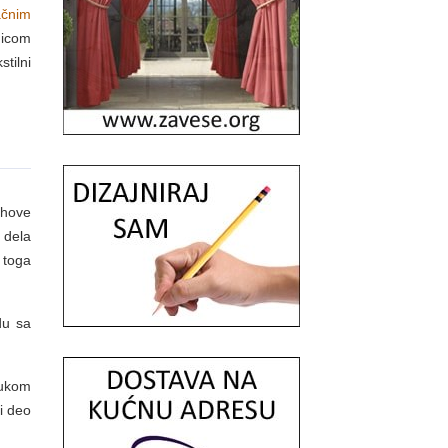
ačnim
dicom
tilni
ihove
 dela
 toga
adu sa
mukom
i deo