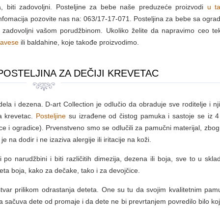
a, biti zadovoljni. Posteljine za bebe naše preduzeće proizvodi
u t
nfomacija pozovite nas na: 063/17-17-071. Posteljina za bebe sa ogra
ti zadovoljni vašom porudžbinom. Ukoliko želite da napravimo ceo teks
zavese
ili baldahine, koje takođe proizvodimo.
POSTELJINA ZA DEČIJI KREVETAC
ela i dezena. D-art Collection je odlučio da obraduje sve roditelje i nj
a krevetac.
Posteljine
su izrađene od čistog pamuka i sastoje se iz 4
ce i ogradice). Prvenstveno smo se odlučili za pamučni materijal, zbog
na dodir i ne izaziva alergije ili iritacije na koži.
 po narudžbini i biti različitih dimezija, dezena ili boja, sve to u skl
eta boja, kako za dečake, tako i za devojčice.
stvar prilikom odrastanja deteta. One su tu da svojim kvalitetnim pa
 sačuva dete od promaje i da dete ne bi prevrtanjem povredilo bilo koj