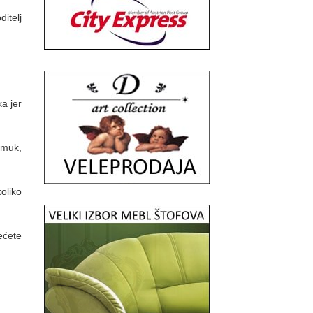
ditelj
a jer
amuk,
oliko
ećete