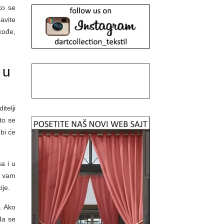
ko se
bavite
kođe,
 u
telji
to se
bi će
a i u
o vam
ije.
i. Ako
da se