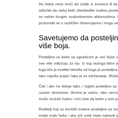
što beba neće moći da izađe iz kreveca ili da
odlučite da vašoj bebi obezbedite ovakvu postelji
se nekim drugim svakodnevnim aktivnostima. Ogr
proizvode se u različitim dimenzijama i mogu se
Savetujemo da postelji
više boja.
Posteljina za bebe sa ogradicom je već duže vr
sve više odlučuju za nju. Iz tog razloga bitno j
toga tiče je kvalitet tekstila od koga je poste
tako najviše prijati i lako je za održavanje. Mo
Čak i ako ne deluje tako, i izgled posteljine s
raznim dezenima. Veoma je važno, iako verov
može zvučati čudno i reći ćete da bebe u tom peri
Roditelji koji su koristili ovakve posteljine za 
imate malu bebu i ako još uvek niste nabavili