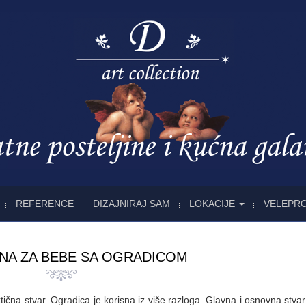
REFERENCE
DIZAJNIRAJ SAM
LOKACIJE
VELEPR
NA ZA BEBE SA OGRADICOM
čna stvar. Ogradica je korisna iz više razloga. Glavna i osnovna stvar 