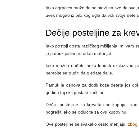
Iako ogradica može da se stavi na sve delove, uve
uvek mogao iz bilo kog ugla da vidi svoje dete 
Dečije posteljine za kr
Iako postoji dosta različitog mišljenja, mi vam
je pamuk jedini prirodan materijal.
Iako možda nađete neku lepu ili eksluzivnu po
nemojte se truditi da gledate dalje.
Pamuk je osnova za dodir kože deteta još dok 
godina taj sloj postaje zaštitni.
Dečije posteljine za krevetac se kupuju i ka
pogrešiti ako se odlučite za ovu kupovinu.
Ove posteljine se svakako često menjaju,
zbog 