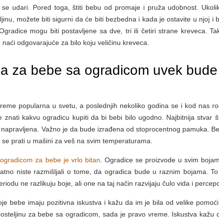
 se udari. Pored toga, štiti bebu od promaje i pruža udobnost. Ukoli
nu, možete biti sigurni da će biti bezbedna i kada je ostavite u njoj i 
adice mogu biti postavljene sa dve, tri ili četiri strane kreveca. Ta
 naći odgovarajuće za bilo koju veličinu kreveca.
na za bebe sa ogradicom uvek bude
eme popularna u svetu, a poslednjih nekoliko godina se i kod nas rodi
e znati kakvu ogradicu kupiti da bi bebi bilo ugodno. Najbitnija stvar š
ljina napravljena. Važno je da bude izrađena od stoprocentnog pamuka. Be
že se prati u mašini za veš na svim temperaturama.
a
ogradicom za bebe je vrlo bitan
. Ogradice se proizvode u svim bojam
atno niste razmišljali o tome, da ogradica bude u raznim bojama. T
odu ne razlikuju boje, ali one na taj način razvijaju čulo vida i percepc
svoje bebe imaju pozitivna iskustva i kažu da im je bila od velike pomoć
 posteljinu za bebe sa ogradicom, sada je pravo vreme. Iskustva kažu 