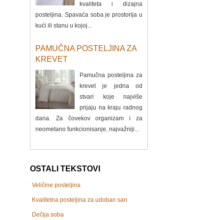
kvaliteta i dizajna
posteljina. Spavaća soba je prostorija u
kući ili stanu u kojoj...
PAMUČNA POSTELJINA ZA
KREVET
Pamučna posteljina za
krevet je jedna od
stvari koje najviše
prijaju na kraju radnog
dana. Za čovekov organizam i za
neometano funkcionisanje, najvažniji...
OSTALI TEKSTOVI
Veličine posteljina
Kvalitetna posteljina za udoban san
Dečija soba