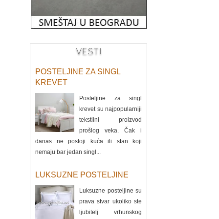
VESTI
POSTELJINE ZA SINGL
KREVET
Posteljine za singl
krevet su najpopularniji
tekstilni proizvod
prošlog veka. Čak i
danas ne postoji kuća ili stan koji
nemaju bar jedan singl...
LUKSUZNE POSTELJINE
Luksuzne posteljine su
prava stvar ukoliko ste
ljubitelj vrhunskog