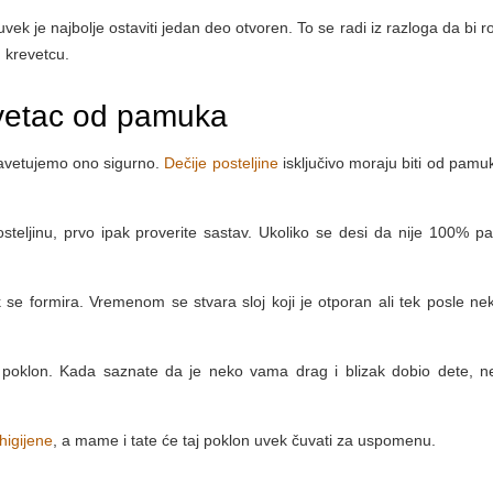
k je najbolje ostaviti jedan deo otvoren. To se radi iz razloga da bi ro
u krevetcu.
evetac od pamuka
 savetujemo ono sigurno.
Dečije posteljine
isključivo moraju biti od pamuk
steljinu, prvo ipak proverite sastav. Ukoliko se desi da nije 100% p
se formira. Vremenom se stvara sloj koji je otporan ali tek posle nek
o poklon. Kada saznate da je neko vama drag i blizak dobio dete, n
higijene
, a mame i tate će taj poklon uvek čuvati za uspomenu.