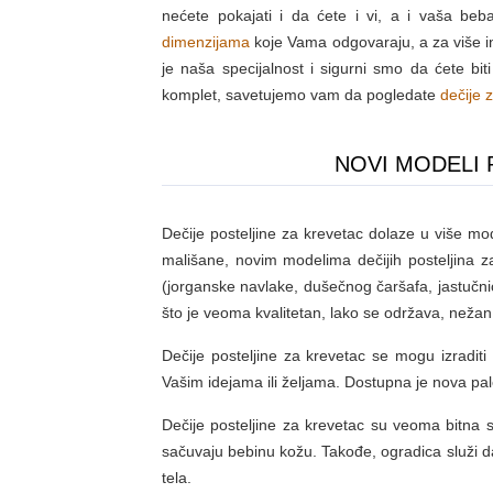
nećete pokajati i da ćete i vi, a i vaša beb
dimenzijama
koje Vama odgovaraju, a za više i
je naša specijalnost i sigurni smo da ćete bi
komplet, savetujemo vam da pogledate
dečije 
NOVI MODELI 
Dečije posteljine za krevetac dolaze u više mod
mališane, novim modelima dečijih posteljina z
(jorganske navlake, dušečnog čaršafa, jastučni
što je veoma kvalitetan, lako se održava, nežan je 
Dečije posteljine za krevetac se mogu izraditi i
Vašim idejama ili željama. Dostupna je nova pal
Dečije posteljine za krevetac su veoma bitna 
sačuvaju bebinu kožu. Takođe, ogradica služi da
tela.