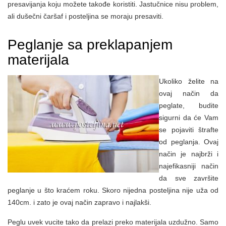
presavijanja koju možete takođe koristiti. Jastučnice nisu problem,
ali dušečni čaršaf i posteljina se moraju presaviti.
Peglanje sa preklapanjem
materijala
Ukoliko želite na
ovaj način da
peglate, budite
sigurni da će Vam
se pojaviti štrafte
od peglanja. Ovaj
način je najbrži i
najefikasniji način
da sve završite
peglanje u što kraćem roku. Skoro nijedna posteljina nije uža od
140cm. i zato je ovaj način zapravo i najlakši.
Peglu uvek vucite tako da prelazi preko materijala uzdužno. Samo