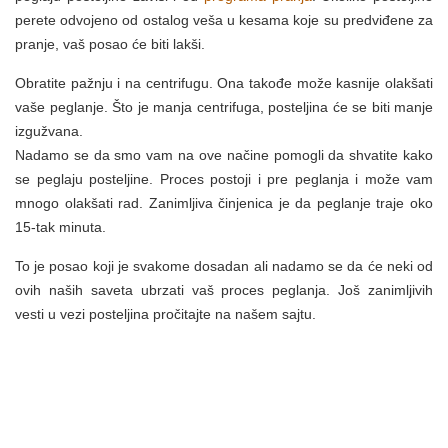
perete odvojeno od ostalog veša u kesama koje su predviđene za
pranje, vaš posao će biti lakši.
Obratite pažnju i na centrifugu. Ona takođe može kasnije olakšati
vaše peglanje. Što je manja centrifuga, posteljina će se biti manje
izgužvana.
Nadamo se da smo vam na ove načine pomogli da shvatite kako
se peglaju posteljine. Proces postoji i pre peglanja i može vam
mnogo olakšati rad. Zanimljiva činjenica je da peglanje traje oko
15-tak minuta.
To je posao koji je svakome dosadan ali nadamo se da će neki od
ovih naših saveta ubrzati vaš proces peglanja. Još zanimljivih
vesti u vezi posteljina pročitajte na našem sajtu.