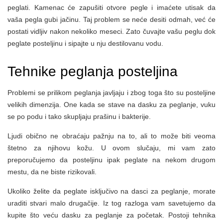
peglati. Kamenac će zapušiti otvore pegle i imaćete utisak da
vaša pegla gubi jačinu. Taj problem se neće desiti odmah, već će
postati vidljiv nakon nekoliko meseci. Zato čuvajte vašu peglu dok
peglate posteljinu i sipajte u nju destilovanu vodu.
Tehnike peglanja posteljina
Problemi se prilikom peglanja javljaju i zbog toga što su posteljine
velikih dimenzija. One kada se stave na dasku za peglanje, vuku
se po podu i tako skupljaju prašinu i bakterije.
Ljudi obično ne obraćaju pažnju na to, ali to može biti veoma
štetno za njihovu kožu. U ovom slučaju, mi vam zato
preporučujemo da posteljinu ipak peglate na nekom drugom
mestu, da ne biste rizikovali.
Ukoliko želite da peglate isključivo na dasci za peglanje, morate
uraditi stvari malo drugačije. Iz tog razloga vam savetujemo da
kupite što veću dasku za peglanje za početak. Postoji tehnika