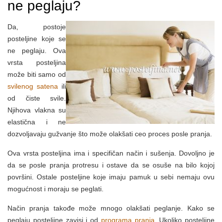
ne peglaju?
Da, postoje
posteljine koje se
ne peglaju. Ova
vrsta posteljina
može biti samo od
svilenog satena
ili
od čiste svile.
Njihova vlakna su
elastična i ne
dozvoljavaju gužvanje što može olakšati ceo proces posle pranja.
Ova vrsta posteljina ima i specifičan način i sušenja. Dovoljno je
da se posle pranja protresu i ostave da se osuše na bilo kojoj
površini. Ostale posteljine koje imaju pamuk u sebi nemaju ovu
mogućnost i moraju se peglati.
Način pranja takođe može mnogo olakšati peglanje. Kako se
peglaju posteljine zavisi i od
programa pranja
. Ukoliko posteljine