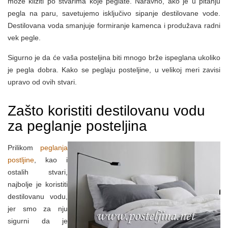
može kliziti po stvarima koje peglate. Naravno, ako je u pitanju
pegla na paru, savetujemo isključivo sipanje destilovane vode.
Destilovana voda smanjuje formiranje kamenca i produžava radni
vek pegle.
Sigurno je da će vaša posteljina biti mnogo brže ispeglana ukoliko
je pegla dobra. Kako se peglaju posteljine, u velikoj meri zavisi
upravo od ovih stvari.
Zašto koristiti destilovanu vodu
za peglanje posteljina
Prilikom
peglanja
postljine
, kao i
ostalih stvari,
najbolje je koristiti
destilovanu vodu,
jer smo za nju
sigurni da je