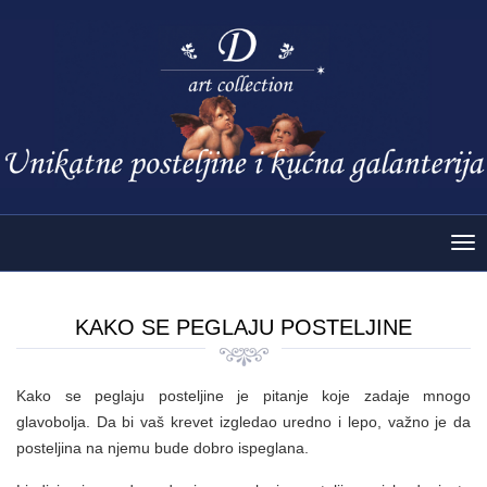
Tog
nav
KAKO SE PEGLAJU POSTELJINE
Kako se peglaju posteljine je pitanje koje zadaje mnogo
glavobolja. Da bi vaš krevet izgledao uredno i lepo, važno je da
posteljina na njemu bude dobro ispeglana.