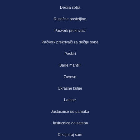
Dečija soba
Rustične posteljine
Pačvork prekrivači
Pačvork prekrivači za dečije sobe
Peškiri
Bade mantili
Zavese
Ukrasne kutije
Lampe
Jastucnice od pamuka
Jastucnice od satena
Dizajniraj sam