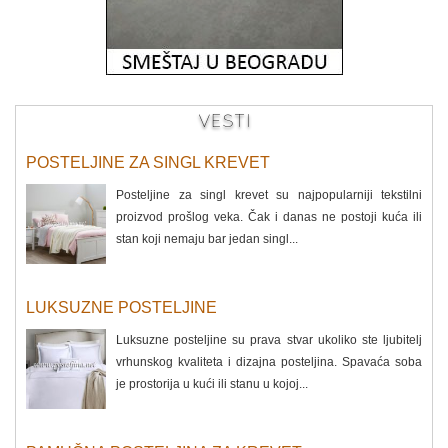
VESTI
POSTELJINE ZA SINGL KREVET
Posteljine za singl krevet su najpopularniji tekstilni
proizvod prošlog veka. Čak i danas ne postoji kuća ili
stan koji nemaju bar jedan singl...
LUKSUZNE POSTELJINE
Luksuzne posteljine su prava stvar ukoliko ste ljubitelj
vrhunskog kvaliteta i dizajna posteljina. Spavaća soba
je prostorija u kući ili stanu u kojoj...