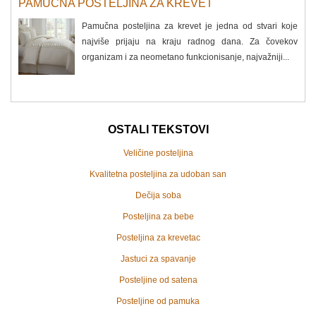
PAMUČNA POSTELJINA ZA KREVET
Pamučna posteljina za krevet je jedna od stvari koje
najviše prijaju na kraju radnog dana. Za čovekov
organizam i za neometano funkcionisanje, najvažniji...
OSTALI TEKSTOVI
Veličine posteljina
Kvalitetna posteljina za udoban san
Dečija soba
Posteljina za bebe
Posteljina za krevetac
Jastuci za spavanje
Posteljine od satena
Posteljine od pamuka