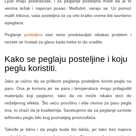
Ljudi imaju predrasude, i za peglanje posteljina misle da je to
veoma težak i naporan posao. Međutim, varaju se. Uz pomoć
malih trikova, vaša posteljina će za vrlo kratko vreme biti savršeno
ispeglana.
Peglanje
posteljina
vise neće predstavljati nikakav problem i
nećete se hvatati za glavu kada treba to da uradite.
Kako se peglaju posteljine i koju
peglu koristiti.
Jako je važno da se prilikom peglanja posteljine koristi pegla na
paru. Ona je korisna jer se para i temperatura mogu prilagoditi
materijalu koji peglamo, tako da ne može nikako doći do
neželjenog efekta. Što veću površinu i više otvora za paru pegla
ima, to znači da je kvalitetnija. Savetujemo da za peglanje uzmete
teflonsku peglu bilo kog poznatijeg proizvođača.
Takođe je bitno i da pegla bude što lakša, jer tako bez napora