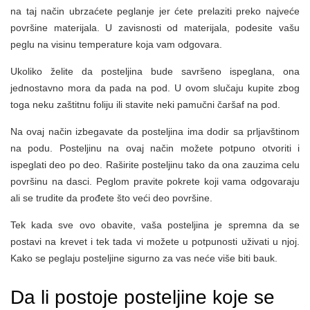
na taj način ubrzaćete peglanje jer ćete prelaziti preko najveće
površine materijala. U zavisnosti od materijala, podesite vašu
peglu na visinu temperature koja vam odgovara.
Ukoliko želite da posteljina bude savršeno ispeglana, ona
jednostavno mora da pada na pod. U ovom slučaju kupite zbog
toga neku zaštitnu foliju ili stavite neki pamučni čaršaf na pod.
Na ovaj način izbegavate da posteljina ima dodir sa prljavštinom
na podu. Posteljinu na ovaj način možete potpuno otvoriti i
ispeglati deo po deo. Raširite posteljinu tako da ona zauzima celu
površinu na dasci. Peglom pravite pokrete koji vama odgovaraju
ali se trudite da prođete što veći deo površine.
Tek kada sve ovo obavite, vaša posteljina je spremna da se
postavi na krevet i tek tada vi možete u potpunosti uživati u njoj.
Kako se peglaju posteljine sigurno za vas neće više biti bauk.
Da li postoje posteljine koje se