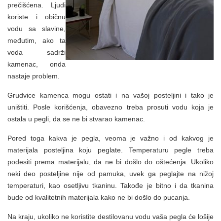
prečišćena. Ljudi
koriste i običnu
vodu sa slavine,
međutim, ako ta
voda sadrži
kamenac, onda
nastaje problem.
Grudvice kamenca mogu ostati i na vašoj posteljini i tako je
uništiti. Posle korišćenja, obavezno treba prosuti vodu koja je
ostala u pegli, da se ne bi stvarao kamenac.
Pored toga kakva je pegla, veoma je važno i od kakvog je
materijala posteljina koju peglate. Temperaturu pegle treba
podesiti prema materijalu, da ne bi došlo do oštećenja. Ukoliko
neki deo posteljine nije od pamuka, uvek ga peglajte na nižoj
temperaturi, kao osetljivu tkaninu. Takođe je bitno i da tkanina
bude od kvalitetnih materijala kako ne bi došlo do pucanja.
Na kraju, ukoliko ne koristite destilovanu vodu vaša pegla će lošije