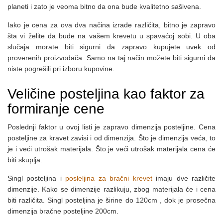
planeti i zato je veoma bitno da ona bude kvalitetno sašivena.
Iako je cena za ova dva načina izrade različita, bitno je zapravo
šta vi želite da bude na vašem krevetu u spavaćoj sobi. U oba
slučaja morate biti sigurni da zapravo kupujete uvek od
proverenih proizvođača. Samo na taj način možete biti sigurni da
niste pogrešili pri izboru kupovine.
Veličine posteljina kao faktor za
formiranje cene
Poslednji faktor u ovoj listi je zapravo dimenzija posteljine. Cena
posteljine za kravet zavisi i od dimenzija. Što je dimenzija veća, to
je i veći utrošak materijala. Što je veći utrošak materijala cena će
biti skuplja.
Singl posteljina i
posleljina za bračni krevet
imaju dve različite
dimenzije. Kako se dimenzije razlikuju, zbog materijala će i cena
biti različita. Singl posteljina je širine do 120cm , dok je prosečna
dimenzija bračne posteljine 200cm.