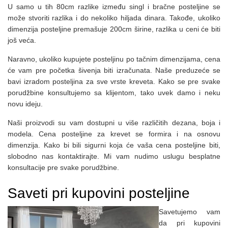
U samo u tih 80cm razlike između singl i bračne posteljine se
može stvoriti razlika i do nekoliko hiljada dinara. Takođe, ukoliko
dimenzija posteljine premašuje 200cm širine, razlika u ceni će biti
još veća.
Naravno, ukoliko kupujete posteljinu po tačnim dimenzijama, cena
će vam pre početka šivenja biti izračunata. Naše preduzeće se
bavi izradom posteljina za sve vrste kreveta. Kako se pre svake
porudžbine konsultujemo sa klijentom, tako uvek damo i neku
novu ideju.
Naši proizvodi su vam dostupni u više različitih dezana, boja i
modela. Cena posteljine za krevet se formira i na osnovu
dimenzija. Kako bi bili sigurni koja će vaša cena posteljine biti,
slobodno nas kontaktirajte. Mi vam nudimo uslugu besplatne
konsultacije pre svake porudžbine.
Saveti pri kupovini posteljine
Savetujemo vam
da pri kupovini