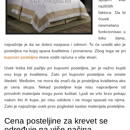
različitih
faktora. Da bi
čovek
nesmetano
funkcionisao u
toku dana,
najvažnije je da se dobro naspava i odmori. To će uraditi ako je
posteljina na kojoj spava kvalitetna i proverena. Zbog toga se pri
kupovini posteljine
mora voditi računa o više stvari.
Uvek treba biti pažljiv pri kupovini posteljine, jer je važno kupiti
onu koja je kvalitetna. Zato pri kupovini posteljine ne smete
štedeti. Međutim, ne mora da znači da je posteljina kvalitetna ako
je cena skupa. Nekad posteljine koje nisu napravljene od
prirodnih materijala mogu puno koštati. Ljudi se vrlo brzo pokaju
nakon što ih kupe, jer nisu udobne i ne mogu spavati na njima.
Zato je najvažnije uvek prvo pogledati sastav materijala posteljine.
Cena posteljine za krevet se
određuje na više načina