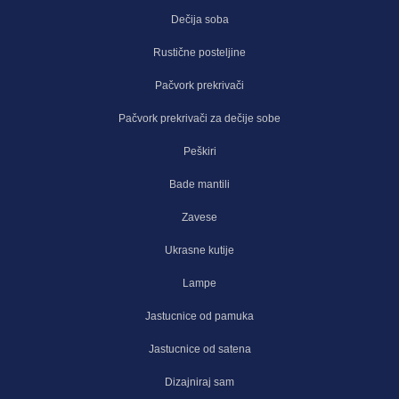
Dečija soba
Rustične posteljine
Pačvork prekrivači
Pačvork prekrivači za dečije sobe
Peškiri
Bade mantili
Zavese
Ukrasne kutije
Lampe
Jastucnice od pamuka
Jastucnice od satena
Dizajniraj sam