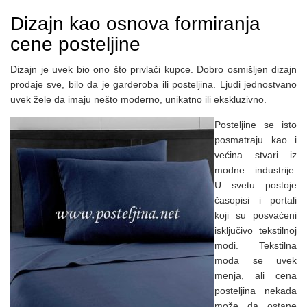
Dizajn kao osnova formiranja
cene posteljine
Dizajn je uvek bio ono što privlači kupce. Dobro osmišljen dizajn
prodaje sve, bilo da je garderoba ili posteljina. Ljudi jednostvano
uvek žele da imaju nešto moderno, unikatno ili ekskluzivno.
Posteljine se isto
posmatraju kao i
većina stvari iz
modne industrije.
U svetu postoje
časopisi i portali
koji su posvaćeni
isključivo tekstilnoj
modi. Tekstilna
moda se uvek
menja, ali cena
posteljina nekada
može da ostane