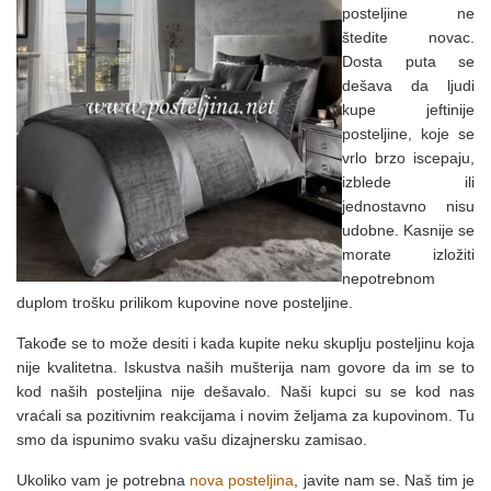
posteljine ne
štedite novac.
Dosta puta se
dešava da ljudi
kupe jeftinije
posteljine, koje se
vrlo brzo iscepaju,
izblede ili
jednostavno nisu
udobne. Kasnije se
morate izložiti
nepotrebnom
duplom trošku prilikom kupovine nove posteljine.
Takođe se to može desiti i kada kupite neku skuplju posteljinu koja
nije kvalitetna. Iskustva naših mušterija nam govore da im se to
kod naših posteljina nije dešavalo. Naši kupci su se kod nas
vraćali sa pozitivnim reakcijama i novim željama za kupovinom. Tu
smo da ispunimo svaku vašu dizajnersku zamisao.
Ukoliko vam je potrebna
nova posteljina
, javite nam se. Naš tim je