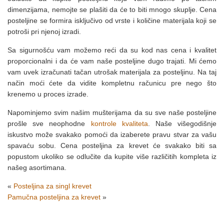
dimenzijama, nemojte se plašiti da će to biti mnogo skuplje. Cena
posteljine se formira isključivo od vrste i količine materijala koji se
potroši pri njenoj izradi.
Sa sigurnošću vam možemo reći da su kod nas cena i kvalitet
proporcionalni i da će vam naše posteljine dugo trajati. Mi ćemo
vam uvek izračunati tačan utrošak materijala za posteljinu. Na taj
način moći ćete da vidite kompletnu računicu pre nego što
krenemo u proces izrade.
Napominjemo svim našim mušterijama da su sve naše posteljine
prošle sve neophodne
kontrole kvaliteta
. Naše višegodišnje
iskustvo može svakako pomoći da izaberete pravu stvar za vašu
spavaću sobu. Cena posteljina za krevet će svakako biti sa
popustom ukoliko se odlučite da kupite više različitih kompleta iz
našeg asortimana.
«
Posteljina za singl krevet
Pamučna posteljina za krevet
»