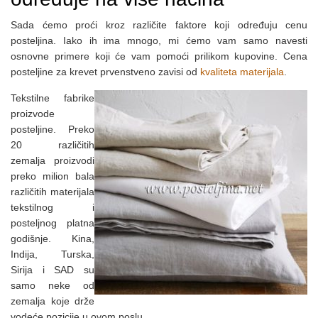
Sada ćemo proći kroz različite faktore koji određuju cenu
posteljina. Iako ih ima mnogo, mi ćemo vam samo navesti
osnovne primere koji će vam pomoći prilikom kupovine. Cena
posteljine za krevet prvenstveno zavisi od
kvaliteta materijala
.
Tekstilne fabrike
proizvode
posteljine. Preko
20 različitih
zemalja proizvodi
preko milion bala
različitih materijala
tekstilnog i
posteljnog platna
godišnje. Kina,
Indija, Turska,
Sirija i SAD su
samo neke od
zemalja koje drže
vodeće pozicije u ovom poslu.