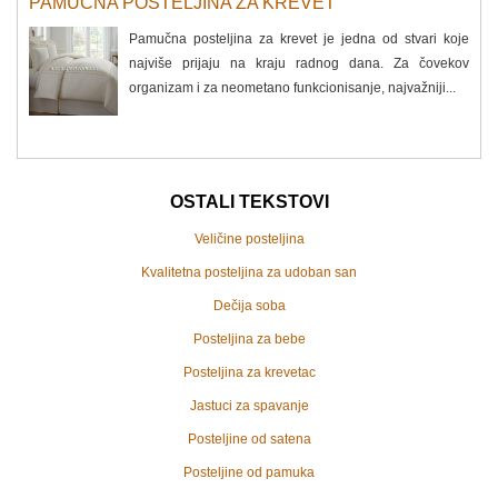
PAMUČNA POSTELJINA ZA KREVET
Pamučna posteljina za krevet je jedna od stvari koje
najviše prijaju na kraju radnog dana. Za čovekov
organizam i za neometano funkcionisanje, najvažniji...
OSTALI TEKSTOVI
Veličine posteljina
Kvalitetna posteljina za udoban san
Dečija soba
Posteljina za bebe
Posteljina za krevetac
Jastuci za spavanje
Posteljine od satena
Posteljine od pamuka