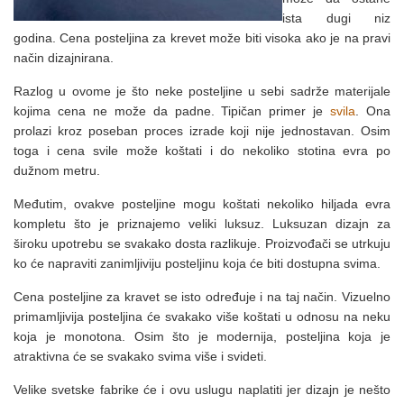
ista dugi niz
godina. Cena posteljina za krevet može biti visoka ako je na pravi
način dizajnirana.
Razlog u ovome je što neke posteljine u sebi sadrže materijale
kojima cena ne može da padne. Tipičan primer je
svila
. Ona
prolazi kroz poseban proces izrade koji nije jednostavan. Osim
toga i cena svile može koštati i do nekoliko stotina evra po
dužnom metru.
Međutim, ovakve posteljine mogu koštati nekoliko hiljada evra
kompletu što je priznajemo veliki luksuz. Luksuzan dizajn za
široku upotrebu se svakako dosta razlikuje. Proizvođači se utrkuju
ko će napraviti zanimljiviju posteljinu koja će biti dostupna svima.
Cena posteljine za kravet se isto određuje i na taj način. Vizuelno
primamljivija posteljina će svakako više koštati u odnosu na neku
koja je monotona. Osim što je modernija, posteljina koja je
atraktivna će se svakako svima više i svideti.
Velike svetske fabrike će i ovu uslugu naplatiti jer dizajn je nešto