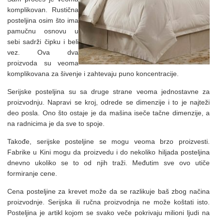
komplikovan. Rustična
posteljina osim što ima
pamučnu osnovu u
sebi sadrži čipku i beli
vez. Ova dva
proizvoda su veoma
komplikovana za šivenje i zahtevaju puno koncentracije.
Serijske posteljina su sa druge strane veoma jednostavne za
proizvodnju. Napravi se kroj, odrede se dimenzije i to je najteži
deo posla. Ono što ostaje je da mašina iseče tačne dimenzije, a
na radnicima je da sve to spoje.
Takođe, serijske posteljine se mogu veoma brzo proizvesti.
Fabrike u Kini mogu da proizvedu i do nekoliko hiljada posteljina
dnevno ukoliko se to od njih traži. Međutim sve ovo utiče
formiranje cene.
Cena posteljine za krevet može da se razlikuje baš zbog načina
proizvodnje. Serijska ili ručna proizvodnja ne može koštati isto.
Posteljina je artikl kojom se svako veče pokrivaju milioni ljudi na