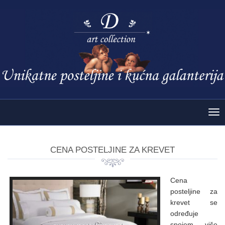
Tog
nav
CENA POSTELJINE ZA KREVET
Cena
posteljine za
krevet se
određuje
spojem više