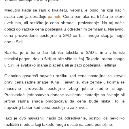
Međutim kada se radi o kvalitetu, veoma je bitno na koji način
svaka zemlja obrađuje
pamuk
. Cena pamuka na tržištu je skoro
uvek ista, ali različita je cena obrade i proizvodnje. Na taj način
dolazi do razlike cena posteljina u određenim zemljama. Naravno,
cena proizvedene posteljine u SAD će biti mnogo skuplja nego
one u Siriji.
Razlika je u tome što fabrika tekstila u SAD-u ima vrhunski
tekstilni pogon, dok u Siriji to nije više slučaj. Takođe, radna snaga
u Siriji je svakako manje plaćena ali je zato posteljina i jeftinija.
Globalno govoreći najveću razliku kod cena posteljine za krevet
pravi cena radne snage. Kina i Taivan su dve zemlje u kojima se
masovno proizvode posteljine zbog jeftine radne snage.
Proizvođači jednostavno donose kvalitetne materije na šivenje ali
jeftina radna snaga omogućava da cena bude niska. To je
najvažniji faktor kod cena posteljina za krevet.
Iako je ovo najvažniji način za određivanje, postoji još nekoliko
različitih modela koji takođe mogu uticati na cenu posteljine.