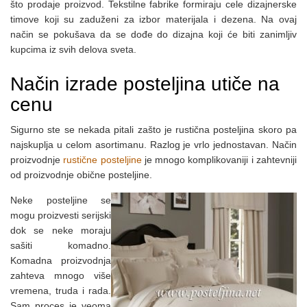
što prodaje proizvod. Tekstilne fabrike formiraju cele dizajnerske
timove koji su zaduženi za izbor materijala i dezena. Na ovaj
način se pokušava da se dođe do dizajna koji će biti zanimljiv
kupcima iz svih delova sveta.
Način izrade posteljina utiče na
cenu
Sigurno ste se nekada pitali zašto je rustična posteljina skoro pa
najskuplja u celom asortimanu. Razlog je vrlo jednostavan. Način
proizvodnje
rustične posteljine
je mnogo komplikovaniji i zahtevniji
od proizvodnje obične posteljine.
Neke posteljine se
mogu proizvesti serijski
dok se neke moraju
sašiti komadno.
Komadna proizvodnja
zahteva mnogo više
vremena, truda i rada.
Sam proces je veoma