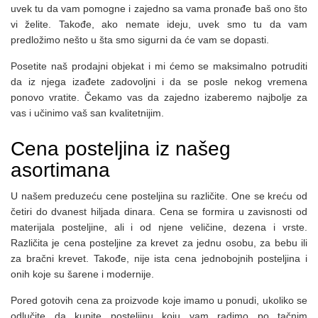
uvek tu da vam pomogne i zajedno sa vama pronađe baš ono što
vi želite. Takođe, ako nemate ideju, uvek smo tu da vam
predložimo nešto u šta smo sigurni da će vam se dopasti.
Posetite naš prodajni objekat i mi ćemo se maksimalno potruditi
da iz njega izađete zadovoljni i da se posle nekog vremena
ponovo vratite. Čekamo vas da zajedno izaberemo najbolje za
vas i učinimo vaš san kvalitetnijim.
Cena posteljina iz našeg
asortimana
U našem preduzeću cene posteljina su različite. One se kreću od
četiri do dvanest hiljada dinara. Cena se formira u zavisnosti od
materijala posteljine, ali i od njene veličine, dezena i vrste.
Različita je cena posteljine za krevet za jednu osobu, za bebu ili
za bračni krevet. Takođe, nije ista cena jednobojnih posteljina i
onih koje su šarene i modernije.
Pored gotovih cena za proizvode koje imamo u ponudi, ukoliko se
odlučite da kupite posteljinu koju vam radimo po tačnim