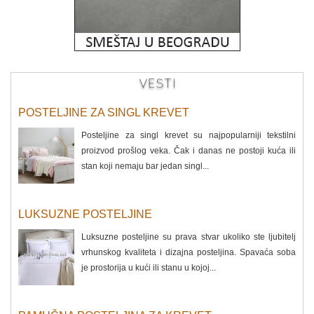
VESTI
POSTELJINE ZA SINGL KREVET
Posteljine za singl krevet su najpopularniji tekstilni
proizvod prošlog veka. Čak i danas ne postoji kuća ili
stan koji nemaju bar jedan singl...
LUKSUZNE POSTELJINE
Luksuzne posteljine su prava stvar ukoliko ste ljubitelj
vrhunskog kvaliteta i dizajna posteljina. Spavaća soba
je prostorija u kući ili stanu u kojoj...