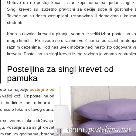
Gotovo da ne postoji kuća ili stan koja nema bar jedan singl kr
Singl kreveti su izuzetno praktični za dečije sobe ili gostinske 
Takođe oni su dosta zastupljeni u stanovima ili domovima u kojima
studenti.
Kada su ovakvi kreveti u pitanju, veoma je veliki izbor posteljina k
mogu koristiti. Proizvode se u raznim veličinama, od raznih materija
raznim dezenima. Kod nas uvek možete naći nešto što odgovara 
krevetu. Posteljina za singl krevet iz tog razloga je veoma zastuplje
Posteljina za singl krevet od
pamuka
vete su najbolje
posteljine od
ja vašoj koži. Uz posteljine od
n i budićete se odmorni i
onišete tokom čitavog dana.
to se veoma lako održavaju.
u. Posteljina za singl krevet
im ranijim godinama, bračne