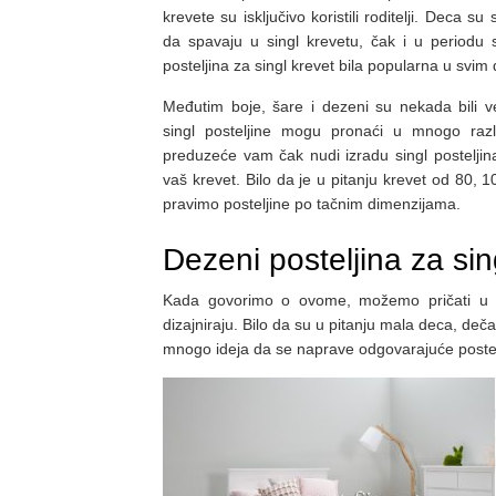
krevete su isključivo koristili roditelji. Deca 
da spavaju u singl krevetu, čak i u periodu s
posteljina za singl krevet bila popularna u svi
Međutim boje, šare i dezeni su nekada bili 
singl posteljine mogu pronaći u mnogo razl
preduzeće vam čak nudi izradu singl postelji
vaš krevet. Bilo da je u pitanju krevet od 80, 
pravimo posteljine po tačnim dimenzijama.
Dezeni posteljina za sin
Kada govorimo o ovome, možemo pričati u ne
dizajniraju. Bilo da su u pitanju mala deca, dečaci 
mnogo ideja da se naprave odgovarajuće postel