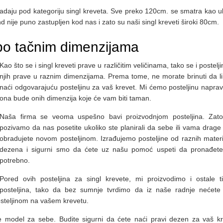
padaju pod kategoriju singl kreveta. Sve preko 120cm. se smatra kao u
 nije puno zastupljen kod nas i zato su naši singl kreveti široki 80cm.
 po tačnim dimenzijama
Kao što se i singl kreveti prave u različitim veličinama, tako se i postelj
njih prave u raznim dimenzijama. Prema tome, ne morate brinuti da li
naći odgovarajuću posteljinu za vaš krevet. Mi ćemo posteljinu napravi
ona bude onih dimenzija koje će vam biti taman.
Naša firma se veoma uspešno bavi proizvodnjom posteljina. Zat
pozivamo da nas posetite ukoliko ste planirali da sebe ili vama drage 
obradujete novom posteljinom. Izrađujemo posteljine od raznih materij
dezena i sigurni smo da ćete uz našu pomoć uspeti da pronađet
potrebno.
Pored ovih posteljina za singl krevete, mi proizvodimo i ostale t
posteljina, tako da bez sumnje tvrdimo da iz naše radnje nećete 
steljinom na vašem krevetu.
te model za sebe. Budite sigurni da ćete naći pravi dezen za vaš kr