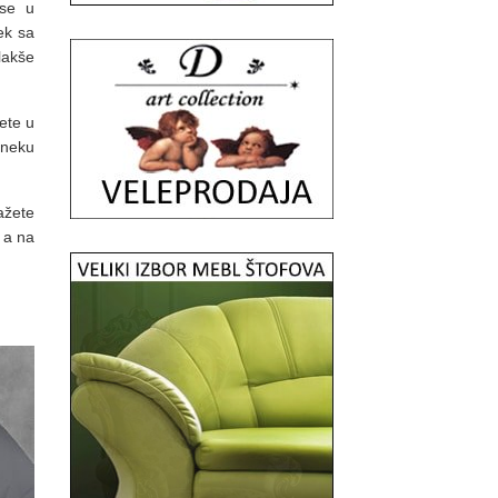
 se u
ek sa
lakše
ete u
 neku
ažete
 a na