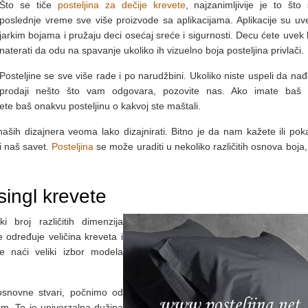
Što se tiče
posteljina za dečije krevete
, najzanimljivije je to što
poslednje vreme sve više proizvode sa aplikacijama. Aplikacije su uv
jarkim bojama i pružaju deci osećaj sreće i sigurnosti. Decu ćete uvek 
naterati da odu na spavanje ukoliko ih vizuelno boja posteljina privlači.
Posteljine se sve više rade i po narudžbini. Ukoliko niste uspeli da nađ
prodaji nešto što vam odgovara, pozovite nas. Ako imate baš
ete baš onakvu posteljinu o kakvoj ste maštali.
aših dizajnera veoma lako dizajnirati. Bitno je da nam kažete ili pok
i naš savet.
Posteljina
se može uraditi u nekoliko različitih osnova boja,
singl krevete
 broj različitih dimenzija
e određuje veličina kreveta i
 naći veliki izbor modela
snovne stvari, počnimo od
cm. To je univerzalna dužina