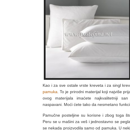
Kao i za sve ostale vrste kreveta i za singl kre
pamuka
. To je prirodni materijal koji najviše pri
ovog materijala imaćete najkvalitetniji sa
naspavani. Moći ćete tako da nesmetano funkci
Pamučne posteljine su korisne i zbog toga š
Peru se u mašini za veš i jednostavno se peglaj
se nekada proizvodila samo od pamuka. U nek