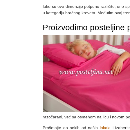
Iako su ove dimenzije potpuno različite, one s
u kategoriju bračnog kreveta. Međutim ovaj trend
Proizvodimo posteljine
razočarani, već sa osmehom na licu i novom po
Prošetajte do nekih od naših
lokala
i izaberi