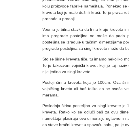
koju proizvode fabrike nameštaja. Ponekad se 
kreveta koji je malo duži ili kraći. To je prava re
pronađe u prodaji.
Veoma je bitna stavka da li na kraju kreveta im
ima pregrade posteljina ne može da pada p
posteljina se izrađuje u tačnim dimenzijama p
pregrade posteljina za singl krevete može da b
Što se širine kreveta tiče, tu imamo nekoliko 
To je takozvani vojnički krevet koji je taj n
nije jedina za singl krevete.
Postoji širina kreveta koja je 100cm. Ova šir
vojničkog krveta ali baš toliko da se oseća ve
merama.
Poslednja širina posteljina za singl krevete j
kreveta. Retko ko se odluči baš za ovu dimen
nameštaja plasiraju ovu dimenziju uglavnom na
da stave bračni krevet u spavaću sobu, pa je ov