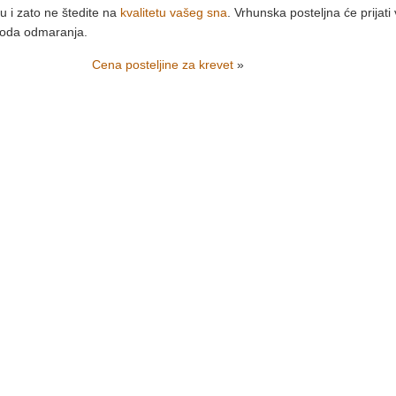
ku i zato ne štedite na
kvalitetu vašeg sna
. Vrhunska posteljna će prijati
rioda odmaranja.
Cena posteljine za krevet
»