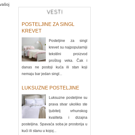
 vašoj
VESTI
POSTELJINE ZA SINGL
KREVET
Posteljine za singl
krevet su najpopularniji
tekstilni proizvod
prošlog veka. Čak i
danas ne postoji kuća ili stan koji
nemaju bar jedan singl...
LUKSUZNE POSTELJINE
Luksuzne posteljine su
prava stvar ukoliko ste
ljubitelj vrhunskog
kvaliteta i dizajna
posteljina. Spavaća soba je prostorija u
kući ili stanu u kojoj...