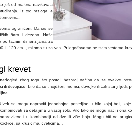
su se još od malena navikavala
tudiranja. Iz tog razloga je
m domovima.
veoma ograničeni. Danas se
ičitih šara i dezena. Naše
na po tačnim dimenzijama za
100 ili 120 cm. , mi smo tu za vas. Prilagođavamo se svim vrstama krev
gl krevet
dogled zbog toga što postoji bezbroj načina da se ovakve poste
ili devojčice. Bilo da su tinejdžeri, momci, devojke ili čak stariji ljudi, p
jine.
Uvek se mogu napraviti jednobojne posteljine u bilo kojoj boji, koje
kombinovati sa detaljima u vašoj sobi. Vrlo lako se mogu naći i ona ko
napravljene i u kombinaciji od dve ili više boja. Mogu biti na prugic
kockice, sa kružićima, cvetićima…