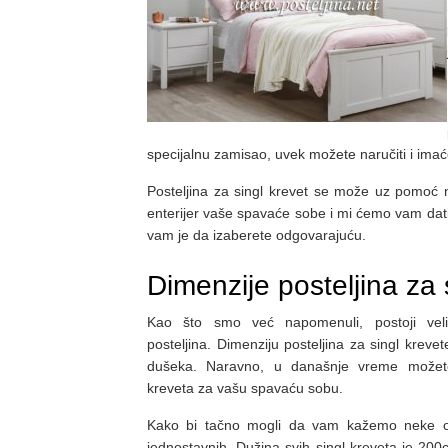
specijalnu zamisao, uvek možete naručiti i imać
Posteljina za singl krevet se može uz pomoć n
enterijer vaše spavaće sobe i mi ćemo vam dat
vam je da izaberete odgovarajuću.
Dimenzije posteljina za 
Kao što smo već napomenuli, postoji veliki
posteljina. Dimenziju posteljina za singl krevet
dušeka. Naravno, u današnje vreme možete
kreveta za vašu spavaću sobu.
Kako bi tačno mogli da vam kažemo neke o
jednostavnih. Dužina svih singl kreveta je 200