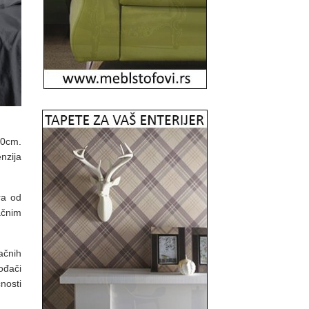
80cm.
nzija
ra od
ačnim
ačnih
ođači
nosti