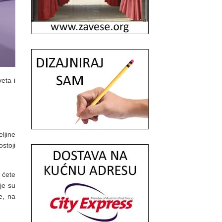
eta i
ljine
ostoji
 ćete
je su
e, na