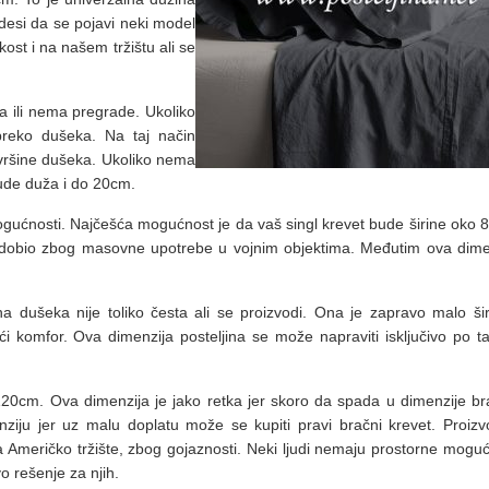
desi da se pojavi neki model
tkost i na našem tržištu ali se
a ili nema pregrade. Ukoliko
reko dušeka. Na taj način
ovršine dušeka. Ukoliko nema
ude duža i do 20cm.
mogućnosti. Najčešća mogućnost je da vaš singl krevet bude širine oko 
aziv dobio zbog masovne upotrebe u vojnim objektima. Međutim ova dime
ina dušeka nije toliko česta ali se proizvodi. Ona je zapravo malo ši
ći komfor. Ova dimenzija posteljina se može napraviti isključivo po t
e 120cm. Ova dimenzija je jako retka jer skoro da spada u dimenzije br
ziju jer uz malu doplatu može se kupiti pravi bračni krevet. Proizv
 Američko tržište, zbog gojaznosti. Neki ljudi nemaju prostorne moguć
o rešenje za njih.