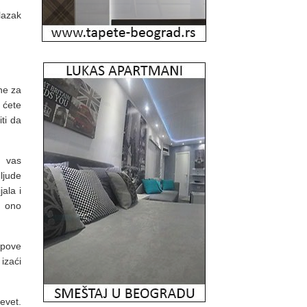
lazak
ine za
 ćete
ti da
o vas
ljude
ala i
e ono
ipove
izaći
evet.