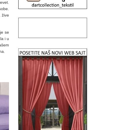
evet.
sobe.
 žive
oje se
la i u
vašem
na.