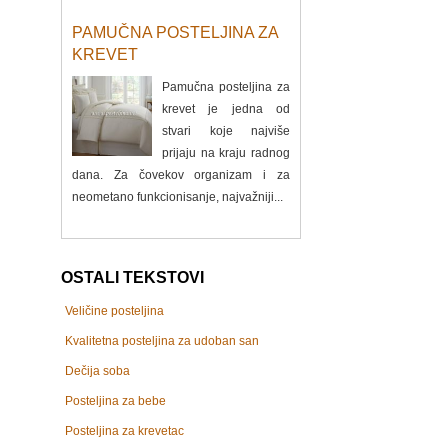
PAMUČNA POSTELJINA ZA
KREVET
Pamučna posteljina za
krevet je jedna od
stvari koje najviše
prijaju na kraju radnog
dana. Za čovekov organizam i za
neometano funkcionisanje, najvažniji...
OSTALI TEKSTOVI
Veličine posteljina
Kvalitetna posteljina za udoban san
Dečija soba
Posteljina za bebe
Posteljina za krevetac