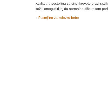
Kvalitetna posteljina za singl krevete pravi razli
koži i omogućiti joj da normalno diše tokom pe
«
Posteljina za kolevku bebe