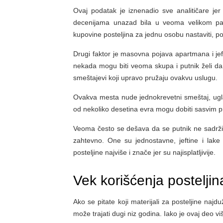
Ovaj podatak je iznenadio sve analitičare jer 
decenijama unazad bila u veoma velikom pad
kupovine posteljina za jednu osobu nastaviti, 
Drugi faktor je masovna pojava apartmana i jefti
nekada mogu biti veoma skupa i putnik želi da s
smeštajevi koji upravo pružaju ovakvu uslugu.
Ovakva mesta nude jednokrevetni smeštaj, ugl
od nekoliko desetina evra mogu dobiti sasvim pris
Veoma često se dešava da se putnik ne sadrži v
zahtevno. One su jednostavne, jeftine i lak
posteljine najviše i znače jer su najisplatljivije.
Vek korišćenja posteljin
Ako se pitate koji materijali za posteljine naj
može trajati dugi niz godina. Iako je ovaj deo 