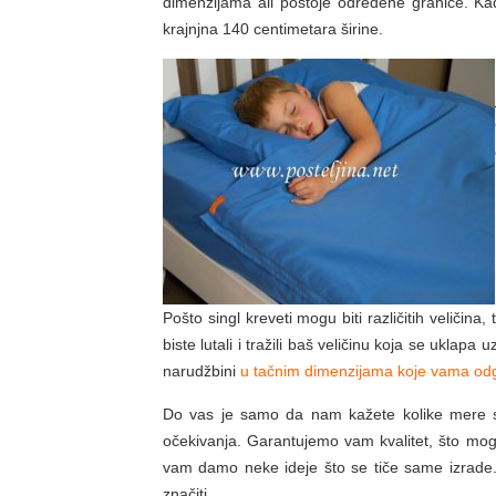
dimenzijama ali postoje određene granice. Ka
krajnjna 140 centimetara širine.
Pošto singl kreveti mogu biti različitih veličina,
biste lutali i tražili baš veličinu koja se uklap
narudžbini
u tačnim dimenzijama koje vama od
Do vas je samo da nam kažete kolike mere s
očekivanja. Garantujemo vam kvalitet, što mogu
vam damo neke ideje što se tiče same izrade
značiti.