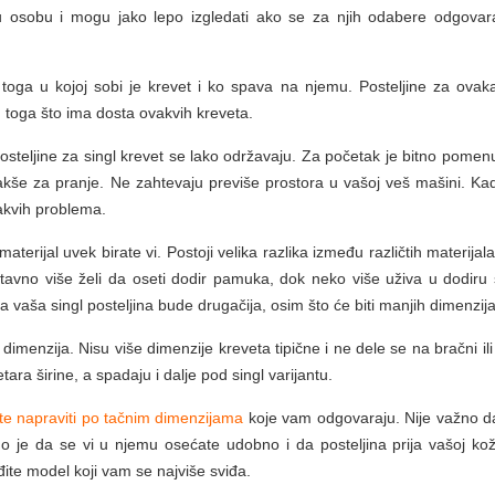
nu osobu i mogu jako lepo izgledati ako se za njih odabere odgovar
d toga u kojoj sobi je krevet i ko spava na njemu. Posteljine za ovaka
toga što ima dosta ovakvih kreveta.
steljine za singl krevet se lako održavaju. Za početak je bitno pomenu
lakše za pranje. Ne zahtevaju previše prostora u vašoj veš mašini. Ka
kakvih problema.
materijal uvek birate vi. Postoji velika razlika između različtih materijal
vno više želi da oseti dodir pamuka, dok neko više uživa u dodiru s
a vaša singl posteljina bude drugačija, osim što će biti manjih dimenzija
 dimenzija. Nisu više dimenzije kreveta tipične i ne dele se na bračni ili
ara širine, a spadaju i dalje pod singl varijantu.
te napraviti po tačnim dimenzijama
koje vam odgovaraju. Nije važno da 
žno je da se vi u njemu osećate udobno i da posteljina prija vašoj kož
ite model koji vam se najviše sviđa.