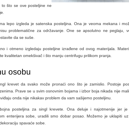
to što se ove posteljine ne
je.
eoma lepo izgleda je satenska posteljina. Ona je veoma mekana i mo
 nisu problematične za održavanje. One se apsolutno ne peglaju, v
ostavite da se suše.
tno i otmeno izgledaju posteljine izrađene od ovog materijala. Materij
e kvalitetan omekšivač i što manju centrifugu prilikom pranja.
dnu osobu
 singl krevet da svako može pronaći ono što je zamislio. Postoje post
 dezenima. Prave se u svim osnovnim bojama i izbor boja nikada nije mali
sviđaju onda nije nikakav problem da vam sašijemo posteljinu.
bojna posteljina za singl krevete. Ona deluje i najotmenije jer je
om enterijera sobe, uradili smo dobar posao. Možemo je uklapiti uz
u dekoraciju spavaće sobe.