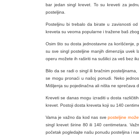
bar jedan singl krevet. To su kreveti za jed
posteljina.
Posteljinu bi trebalo da birate u zavisnosti o
kreveta su veoma popularne i tražene baš zbog 
Osim što su dosta jednostavne za korišćenje, po
su sve singl posteljine manjih dimenzija uvek 
operu možete ih raširiti na sušilici za veš bez i
Bilo da se radi o singl ili bračnim posteljinama, 
se mogu pronaći u našoj ponudi. Neko jednosta
Mišljenja su pojedinačna ali ništa ne sprečava d
Kreveti se danas mogu izraditi u dosta različitih
krevet. Postoji dosta kreveta koji su 140 centimet
Vama je važno da kod nas sve
posteljine može
singl krevet širine 80 ili 140 centimetara. Va
početak pogledajte našu ponudu posteljina i nađ