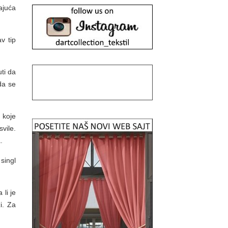
ajuća
v tip
ti da
da se
a koje
vile.
.
 singl
li je
i. Za