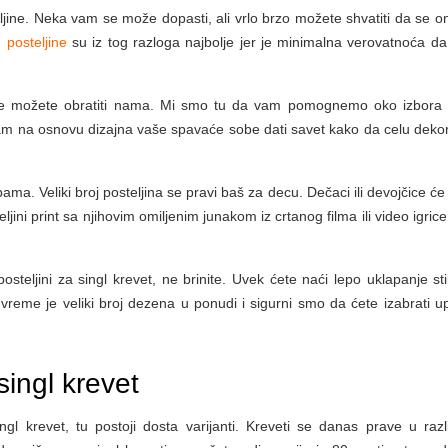
teljine. Neka vam se može dopasti, ali vrlo brzo možete shvatiti da se o
 posteljine
su iz tog razloga najbolje jer je minimalna verovatnoća da
 se možete obratiti nama. Mi smo tu da vam pomognemo oko izbora 
 vam na osnovu dizajna vaše spavaće sobe dati savet kako da celu dekor
ma. Veliki broj posteljina se pravi baš za decu. Dečaci ili devojčice će
teljini print sa njihovim omiljenim junakom iz crtanog filma ili video igric
posteljini za singl krevet, ne brinite. Uvek ćete naći lepo uklapanje st
eme je veliki broj dezena u ponudi i sigurni smo da ćete izabrati u
singl krevet
l krevet, tu postoji dosta varijanti. Kreveti se danas prave u razli