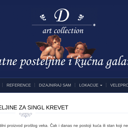
REFERENCE
DIZAJNIRAJ SAM
LOKACIJE
VELEPR
LJINE ZA SINGL KREVET
stilni proizvod prošlog veka. Čak i danas ne postoji kuća ili stan koji 