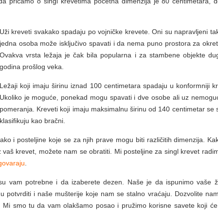
da pričamo o singl krevetima početna dimenzija je 80 centimetara, d
Uži kreveti svakako spadaju po vojničke krevete. Oni su napravljeni ta
jedna osoba može isključivo spavati i da nema puno prostora za okret
Ovakva vrsta ležaja je čak bila popularna i za stambene objekte dug
godina prošlog veka.
Ležaji koji imaju širinu iznad 100 centimetara spadaju u konformniji kr
Ukoliko je moguće, ponekad mogu spavati i dve osobe ali uz nemogu
pomeranja. Kreveti koji imaju maksimalnu širinu od 140 centimetar se 
klasifikuju kao bračni.
 tako i posteljine koje se za njih prave mogu biti različitih dimenzija. K
a uz vaš krevet, možete nam se obratiti. Mi posteljine za singl krevet rad
govaraju
.
u vam potrebne i da izaberete dezen. Naše je da ispunimo vaše že
 potvrditi i naše mušterije koje nam se stalno vraćaju. Dozvolite nam
. Mi smo tu da vam olakšamo posao i pružimo korisne savete koji ć