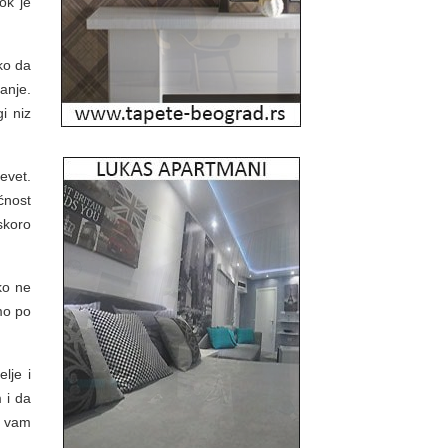
ok je
ko da
anje.
i niz
evet.
ćnost
skoro
ako ne
imo po
lje i
 i da
e vam