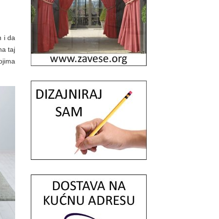
 i da
a taj
kojima