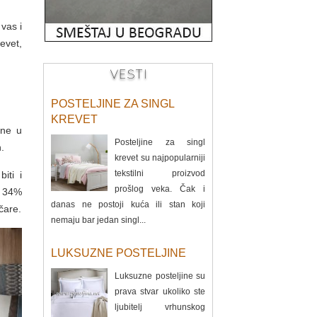
 vas i
evet,
VESTI
POSTELJINE ZA SINGL
KREVET
ine u
Posteljine za singl
.
krevet su najpopularniji
tekstilni proizvod
iti i
prošlog veka. Čak i
o 34%
danas ne postoji kuća ili stan koji
čare.
nemaju bar jedan singl...
LUKSUZNE POSTELJINE
Luksuzne posteljine su
prava stvar ukoliko ste
ljubitelj vrhunskog