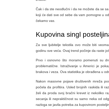
Čak i da ste neodlučni i da ne možete da se sa s
koji će dati sve od sebe da vam pomogne u odabi
čekamo vas.
Kupovina singl postelj
Za sve ljubitelje tekstila ovo može biti veom
godinu sve veća. Ovaj trend počinje da raste jo
Prvo i osnovno što moramo pomenuti su druš
problematične. Istraživanje u Americi je pok
brakova i veza. Ova statistika je obrađena u od
Nakon masovne pojave društvenih mreža poste
počela da profitira. Usled brojnih raskida ili 
želi da proda svoj bračni krevet iz nekoliko r
secanja ili nepraktičnost su samo neka od odg
razloga se javila potreba za kupovinom posteljin