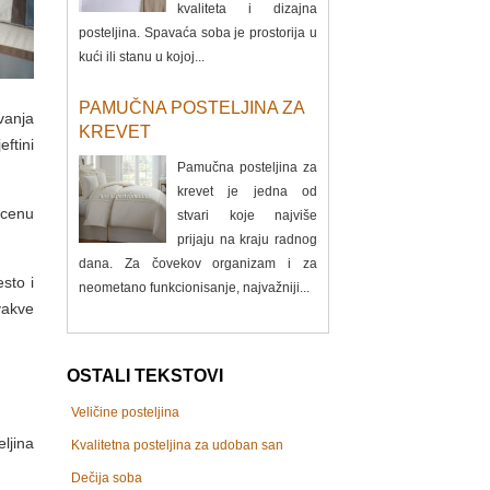
kvaliteta i dizajna
posteljina. Spavaća soba je prostorija u
kući ili stanu u kojoj...
PAMUČNA POSTELJINA ZA
vanja
KREVET
ftini
Pamučna posteljina za
krevet je jedna od
 cenu
stvari koje najviše
prijaju na kraju radnog
dana. Za čovekov organizam i za
sto i
neometano funkcionisanje, najvažniji...
vakve
OSTALI TEKSTOVI
Veličine posteljina
ljina
Kvalitetna posteljina za udoban san
Dečija soba