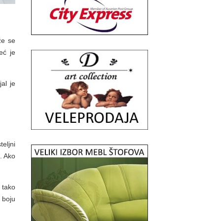
že se
eć je
al je
eljni
. Ako
 tako
 boju