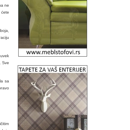
na ne
 ćete
boja,
aciju
 uvek
e. Sve
ila sa
pravo
čitim