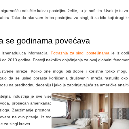
igurnošću odlučite kakvu posteljinu želite, tu je naš tim. Uvek je tu za
ru. Tako da ako vam treba posteljina za singl, ili za bilo koji drugi kr
ina se godinama povećava
a iznenađujuća informacija.
Potražnja za singl posteljinama
je iz god
š od 2010 godine. Postoji nekoliko objašnjenja za ovaj globalni fenomen
tvene mreže. Koliko one mogu biti dobre i koristne toliko mogu b
azalo da se usled porasta korišćenja društvenih mreža rasturilo ok
nosu na predhodnu deceniju i jako je zabrinjavajuća za američke analiti
ljna industrija je sve više
razvoda, prosečan amerikanac
azloga. Zauzimanje prostora,
ovara na ovo pitanje. Iz tog
e za singl krevet.