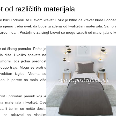
t od različitih materijala
 kući i odmori se u svom krevetu. Vrlo je bitno da krevet bude udoban
a njemu treba uvek da bude izrađena od kvalitetnih materijala. Samo n
aredni dan. Posteljine za singl krevet se mogu izraditi od materijala o 
ine od čistog pamuka. Pošto je
da diše. Ukoliko spavate na
 umorni. Još jedna prednost
i dugo traju. Mogu se prati u
vobitan izgled. Veoma su
 da ih perete sa malo više
čist i prirodan pamuk koji je
a materijala i kvalitet. Ove
a li će im se nešto desiti.
e se otkuvati na visokim