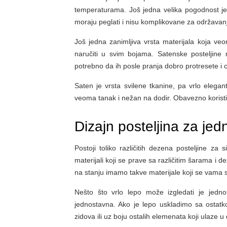
temperaturama. Još jedna velika pogodnost je 
moraju peglati i nisu komplikovane za održavan
Još jedna zanimljiva vrsta materijala koja v
naručiti u svim bojama. Satenske posteljine
potrebno da ih posle pranja dobro protresete i 
Saten je vrsta svilene tkanine, pa vrlo elegan
veoma tanak i nežan na dodir. Obavezno koristit
Dizajn posteljina za je
Postoji toliko različitih dezena posteljine za
materijali koji se prave sa različitim šarama i
na stanju imamo takve materijale koji se vama 
Nešto što vrlo lepo može izgledati je jedno
jednostavna. Ako je lepo uskladimo sa ostatk
zidova ili uz boju ostalih elemenata koji ulaze 