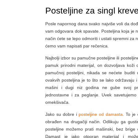
Posteljine za singl kreve
Posle napornog dana svako najviše voli da dođe
vam odgovara dok spavate. Posteljina koja je n
način ćete se lepo odmoriti i ustati spremni za n
ćemo vam napisati par rečenica.
Najbolji izbor su pamučne posteljine ili postelj
pamuk prirodni materijal, on dozvoljava koži 
pamučnoj posteljini, nikada se nećete buditi
ovakvih posteljina je to što se lako održavaju 
mašini i dugi niz godina ne gube svoj pr
jednostavne i za peglanje. Uvek savetujemo
omekšivača.
Jako su dobre i
posteljine od damasta
. To je 
obrađen na drugačiji način. Odlikuju ga gustin
posteljine možemo prati mašinski, bez brige d
Damast je jako otporan materijal i mož