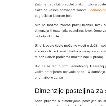
Zato ne treba biti brzoplet prilikom izbora pos
slaže sa vašom spavaćom sobom.
Jednobojne
pogrešiti sa izborom boje.
Ako ne možete izabrati pravu nijansu, uvek
dimenzija ili materijala posteljina. Uvek ćemo
najbolje uklopite.
Singl krevete često možemo videti u dečijim soba
srećnija otići u krevet ukoliko je na njihovoj pos
to bez ikakvih problema možete naći u prodaji.
Bilo da se radi o print, jednobojnoj ili šarenoj 
vašim enterijerom spavaće sobe. U današnje vr
ono najbolje za vas.
Dimenzije posteljina za 
Kada pričamo o dimenzijama posteljina sa sing