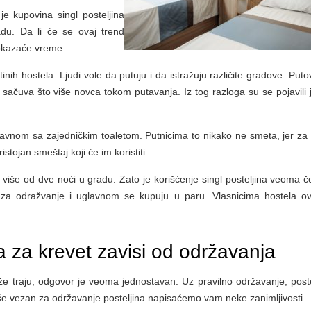
je kupovina singl posteljina
u. Da li će se ovaj trend
pokazaće vreme.
nih hostela. Ljudi vole da putuju i da istražuju različite gradove. Puto
ačuva što više novca tokom putavanja. Iz tog razloga su se pojavili je
avnom sa zajedničkim toaletom. Putnicima to nikako ne smeta, jer za
tojan smeštaj koji će im koristiti.
iše od dve noći u gradu. Zato je korišćenje singl posteljina veoma če
e za odražvanje i uglavnom se kupuju u paru. Vlasnicima hostela o
a za krevet zavisi od održavanja
duže traju, odgovor je veoma jednostavan. Uz pravilno održavanje, poste
više vezan za održavanje posteljina napisaćemo vam neke zanimljivosti.