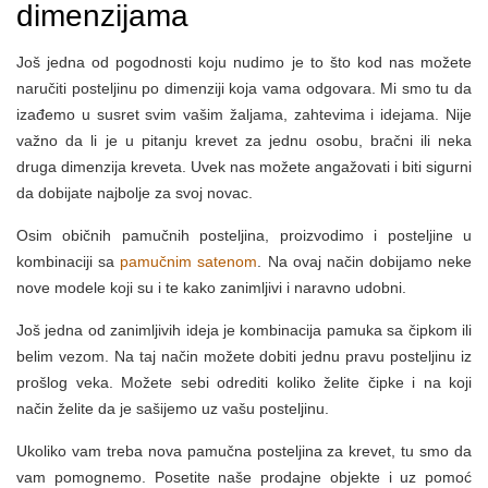
dimenzijama
Još jedna od pogodnosti koju nudimo je to što kod nas možete
naručiti posteljinu po dimenziji koja vama odgovara. Mi smo tu da
izađemo u susret svim vašim žaljama, zahtevima i idejama. Nije
važno da li je u pitanju krevet za jednu osobu, bračni ili neka
druga dimenzija kreveta. Uvek nas možete angažovati i biti sigurni
da dobijate najbolje za svoj novac.
Osim običnih pamučnih posteljina, proizvodimo i posteljine u
kombinaciji sa
pamučnim satenom
. Na ovaj način dobijamo neke
nove modele koji su i te kako zanimljivi i naravno udobni.
Još jedna od zanimljivih ideja je kombinacija pamuka sa čipkom ili
belim vezom. Na taj način možete dobiti jednu pravu posteljinu iz
prošlog veka. Možete sebi odrediti koliko želite čipke i na koji
način želite da je sašijemo uz vašu posteljinu.
Ukoliko vam treba nova pamučna posteljina za krevet, tu smo da
vam pomognemo. Posetite naše prodajne objekte i uz pomoć