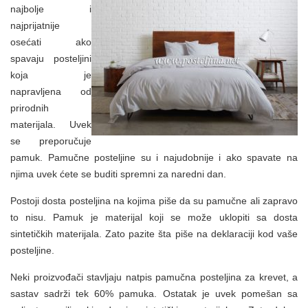
najbolje i
najprijatnije
osećati ako
spavaju posteljini
koja je
napravljena od
prirodnih
materijala. Uvek
se preporučuje
pamuk. Pamučne posteljine su i najudobnije i ako spavate na
njima uvek ćete se buditi spremni za naredni dan.
Postoji dosta posteljina na kojima piše da su pamučne ali zapravo
to nisu. Pamuk je materijal koji se može uklopiti sa dosta
sintetičkih materijala. Zato pazite šta piše na deklaraciji kod vaše
posteljine.
Neki proizvođači stavljaju natpis pamučna posteljina za krevet, a
sastav sadrži tek 60% pamuka. Ostatak je uvek pomešan sa