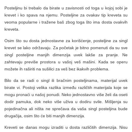
Posteljinu bi trebalo da birate u zavisnosti od toga u kojoj sobi je
krevet i ko spava na njemu. Posteljine za ovakav tip kreveta su
veoma popularne i tražene baš zbog toga što ima dosta ovakvih
kreveta.
Osim što su dosta jednostavne za korišćenje, posteljine za singl
krevet se lako održavaju. Za početak je bitno pomenuti da su sve
singl posteljine manjih dimenzija uvek lakše za pranje. Ne
zahtevaju previše prostora u vašoj veš mašini. Kada se operu
možete ih raširiti na sušilici za veš bez ikakvih problema.
Bilo da se radi o singl ili bračnim posteljinama, materijal uvek
birate vi. Postoji velika razlika između različtih materijala koje se
mogu pronaći u našoj ponudi. Neko jednostavno više želi da oseti
dodir pamuka, dok neko više uživa u dodiru svile. Mišljenja su
pojedinačna ali ništa ne sprečava da vaša singl posteljina bude
drugačija, osim što će biti manjih dimenzija.
Kreveti se danas mogu izraditi u dosta različitih dimenzija. Nisu