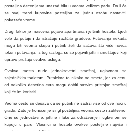
posteljina decenijama unazad bila u veoma velikom padu. Da li će
se ovaj trend kupovine posteljina za jednu osobu nastaviti,
pokazaće vreme.
Drugi faktor je masovna pojava apartmana i jeftinih hostela. Ljudi
vole da putuju i da istražuju različite gradove. Putovanja nekada
mogu biti veoma skupa i putnik želi da sačuva što više novca
tokom putavanja. Iz tog razloga su se pojavili jeftini smeštajevi koji
upravo pružaju ovakvu uslugu.
Ovakva mesta nude jednokrevetni smeštaj, uglavnom sa
zajedničkim toaletom. Putnicima to nikako ne smeta, jer za cenu
od nekoliko desetina evra mogu dobiti sasvim pristojan smeštaj
koji će im koristiti.
Veoma često se dešava da se putnik ne sadrži više od dve noći u
gradu. Zato je korišćenje singl posteljina veoma često i zahtevno.
One su jednostavne, jeftine i lake za odražvanje i uglavnom se
kupuju u paru. Vlasnicima hostela ovakve posteljine najviše i