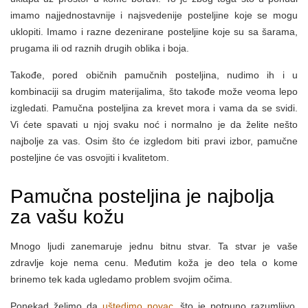
imamo najjednostavnije i najsvedenije posteljine koje se mogu
uklopiti. Imamo i razne dezenirane posteljine koje su sa šarama,
prugama ili od raznih drugih oblika i boja.
Takođe, pored običnih pamučnih posteljina, nudimo ih i u
kombinaciji sa drugim materijalima, što takođe može veoma lepo
izgledati. Pamučna posteljina za krevet mora i vama da se svidi.
Vi ćete spavati u njoj svaku noć i normalno je da želite nešto
najbolje za vas. Osim što će izgledom biti pravi izbor, pamučne
posteljine će vas osvojiti i kvalitetom.
Pamučna posteljina je najbolja
za vašu kožu
Mnogo ljudi zanemaruje jednu bitnu stvar. Ta stvar je vaše
zdravlje koje nema cenu. Međutim koža je deo tela o kome
brinemo tek kada ugledamo problem svojim očima.
Ponekad želimo da
uštedimo novac
, što je potpuno razumljivo.