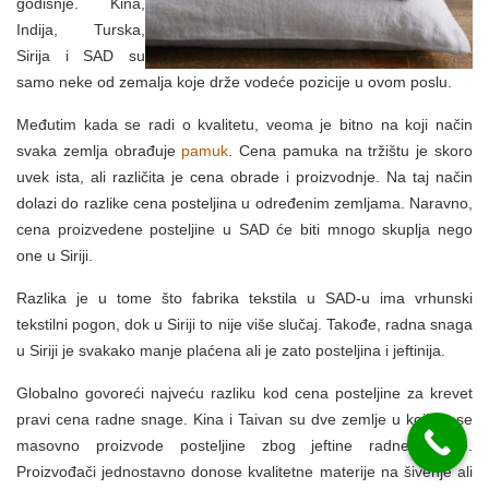
godišnje. Kina,
Indija, Turska,
Sirija i SAD su
samo neke od zemalja koje drže vodeće pozicije u ovom poslu.
Međutim kada se radi o kvalitetu, veoma je bitno na koji način
svaka zemlja obrađuje
pamuk
. Cena pamuka na tržištu je skoro
uvek ista, ali različita je cena obrade i proizvodnje. Na taj način
dolazi do razlike cena posteljina u određenim zemljama. Naravno,
cena proizvedene posteljine u SAD će biti mnogo skuplja nego
one u Siriji.
Razlika je u tome što fabrika tekstila u SAD-u ima vrhunski
tekstilni pogon, dok u Siriji to nije više slučaj. Takođe, radna snaga
u Siriji je svakako manje plaćena ali je zato posteljina i jeftinija.
Globalno govoreći najveću razliku kod cena posteljine za krevet
pravi cena radne snage. Kina i Taivan su dve zemlje u kojima se
masovno proizvode posteljine zbog jeftine radne snage.
Proizvođači jednostavno donose kvalitetne materije na šivenje ali