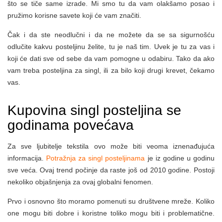
što se tiče same izrade. Mi smo tu da vam olakšamo posao i
pružimo korisne savete koji će vam značiti.
Čak i da ste neodlučni i da ne možete da se sa sigurnošću
odlučite kakvu posteljinu želite, tu je naš tim. Uvek je tu za vas i
koji će dati sve od sebe da vam pomogne u odabiru. Tako da ako
vam treba posteljina za singl, ili za bilo koji drugi krevet, čekamo
vas.
Kupovina singl posteljina se
godinama povećava
Za sve ljubitelje tekstila ovo može biti veoma iznenađujuća
informacija.
Potražnja za singl posteljinama
je iz godine u godinu
sve veća. Ovaj trend počinje da raste još od 2010 godine. Postoji
nekoliko objašnjenja za ovaj globalni fenomen.
Prvo i osnovno što moramo pomenuti su društvene mreže. Koliko
one mogu biti dobre i koristne toliko mogu biti i problematične.