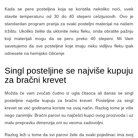
Kada se pere posteljina koja se koristila nekoliko noći, uvek
stavite temperaturu od 30 do 40 stepeni celzijusovih. Ovo je
standardan program pranja za svaki posteljni materijal na našem
tržištu. Ukoliko želite da uklonite neku fleku, onda obratite pažnju
koji materijali mogu da se peru preko 40 stepeni. Mi Vam
savetujemo da sve posteljine koje imaju neku vidljivu fleku ipak
odnesete na hemijsko čišćenje.
Singl posteljine se najviše kupuju
za bračni krevet
Možda će vam zvučati čudno iz ugla čitaoca ali danas se singl
posteljine najviše kupuju za bračni krevet. Posteljine za singl
krevet se već godinama koriste na ovaj način. Razlog tome je više
nego zanimljiv. Bračni parovi su najčešći kupci ovog proizvoda i uz
malu prepravku dimenzija oni su veoma zadovoljni.
Razlog leži u tome da svi parovi žele da svaki pojedinac ima svoj