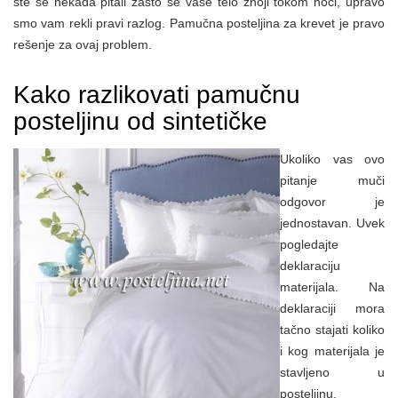
ste se nekada pitali zašto se vaše telo znoji tokom noći, upravo
smo vam rekli pravi razlog. Pamučna posteljina za krevet je pravo
rešenje za ovaj problem.
Kako razlikovati pamučnu
posteljinu od sintetičke
Ukoliko vas ovo
pitanje muči
odgovor je
jednostavan. Uvek
pogledajte
deklaraciju
materijala. Na
deklaraciji mora
tačno stajati koliko
i kog materijala je
stavljeno u
posteljinu.