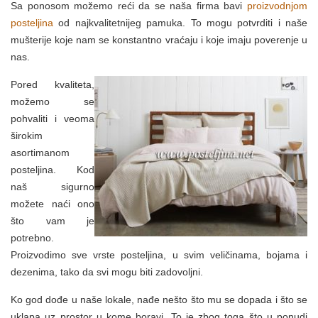
Sa ponosom možemo reći da se naša firma bavi
proizvodnjom
posteljina
od najkvalitetnijeg pamuka. To mogu potvrditi i naše
mušterije koje nam se konstantno vraćaju i koje imaju poverenje u
nas.
Pored kvaliteta,
možemo se
pohvaliti i veoma
širokim
asortimanom
posteljina. Kod
naš sigurno
možete naći ono
što vam je
potrebno.
Proizvodimo sve vrste posteljina, u svim veličinama, bojama i
dezenima, tako da svi mogu biti zadovoljni.
Ko god dođe u naše lokale, nađe nešto što mu se dopada i što se
uklapa uz prostor u kome boravi. To je zbog toga što u ponudi