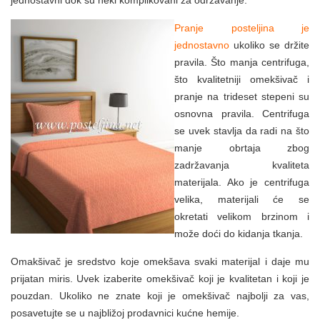
Pranje posteljina je
jednostavno
ukoliko se držite
pravila. Što manja centrifuga,
što kvalitetniji omekšivač i
pranje na trideset stepeni su
osnovna pravila. Centrifuga
se uvek stavlja da radi na što
manje obrtaja zbog
zadržavanja kvaliteta
materijala. Ako je centrifuga
velika, materijali će se
okretati velikom brzinom i
može doći do kidanja tkanja.
Omakšivač je sredstvo koje omekšava svaki materijal i daje mu
prijatan miris. Uvek izaberite omekšivač koji je kvalitetan i koji je
pouzdan. Ukoliko ne znate koji je omekšivač najbolji za vas,
posavetujte se u najbližoj prodavnici kućne hemije.