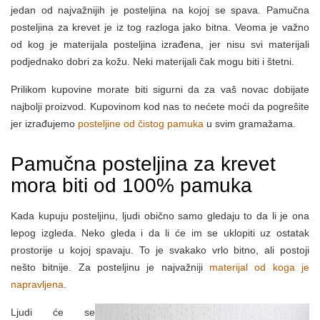
jedan od najvažnijih je posteljina na kojoj se spava. Pamučna
posteljina za krevet je iz tog razloga jako bitna. Veoma je važno
od kog je materijala posteljina izrađena, jer nisu svi materijali
podjednako dobri za kožu. Neki materijali čak mogu biti i štetni.
Prilikom kupovine morate biti sigurni da za vaš novac dobijate
najbolji proizvod. Kupovinom kod nas to nećete moći da pogrešite
jer izrađujemo
posteljine od čistog pamuka
u svim gramažama.
Pamučna posteljina za krevet
mora biti od 100% pamuka
Kada kupuju posteljinu, ljudi obično samo gledaju to da li je ona
lepog izgleda. Neko gleda i da li će im se uklopiti uz ostatak
prostorije u kojoj spavaju. To je svakako vrlo bitno, ali postoji
nešto bitnije. Za posteljinu je najvažniji
materijal od koga je
napravljena
.
Ljudi će se