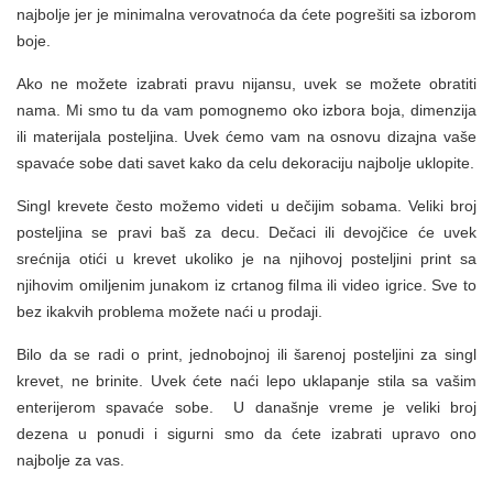
najbolje jer je minimalna verovatnoća da ćete pogrešiti sa izborom
boje.
Ako ne možete izabrati pravu nijansu, uvek se možete obratiti
nama. Mi smo tu da vam pomognemo oko izbora boja, dimenzija
ili materijala posteljina. Uvek ćemo vam na osnovu dizajna vaše
spavaće sobe dati savet kako da celu dekoraciju najbolje uklopite.
Singl krevete često možemo videti u dečijim sobama. Veliki broj
posteljina se pravi baš za decu. Dečaci ili devojčice će uvek
srećnija otići u krevet ukoliko je na njihovoj posteljini print sa
njihovim omiljenim junakom iz crtanog filma ili video igrice. Sve to
bez ikakvih problema možete naći u prodaji.
Bilo da se radi o print, jednobojnoj ili šarenoj posteljini za singl
krevet, ne brinite. Uvek ćete naći lepo uklapanje stila sa vašim
enterijerom spavaće sobe. U današnje vreme je veliki broj
dezena u ponudi i sigurni smo da ćete izabrati upravo ono
najbolje za vas.