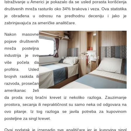
Istraživanje u Americi je pokazalo da se usled porasta korišćenja
društvenih mreža rasturilo oko 34% brakova i veza. Ova statistika
je obrađena u odnosu na predhodnu deceniju i jako je
zabrinjavajuća za američke analitičare.
Nakon masovne
pojave društvenih
mreža posteljna
industrija je sve
više počela da
profitira. Usled
brojnih raskida ili
razvoda, prosečan
amerikanac želi
da proda svoj bračni krevet iz nekoliko razloga. Zauzimanje
prostora, secanja ili nepraktičnost su samo neka od odgovara na
ovo pitanje. Iz tog razloga se javila potreba za kupovinom
posteljine za singl krevet.
Ovaj podatak je iznenadio sve analitičare jer je kupovina singl