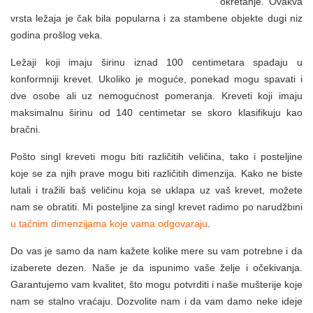
okretanje. Ovakva
vrsta ležaja je čak bila popularna i za stambene objekte dugi niz
godina prošlog veka.
Ležaji koji imaju širinu iznad 100 centimetara spadaju u
konformniji krevet. Ukoliko je moguće, ponekad mogu spavati i
dve osobe ali uz nemogućnost pomeranja. Kreveti koji imaju
maksimalnu širinu od 140 centimetar se skoro klasifikuju kao
bračni.
Pošto singl kreveti mogu biti različitih veličina, tako i posteljine
koje se za njih prave mogu biti različitih dimenzija. Kako ne biste
lutali i tražili baš veličinu koja se uklapa uz vaš krevet, možete
nam se obratiti. Mi posteljine za singl krevet radimo po narudžbini
u tačnim dimenzijama koje vama odgovaraju
.
Do vas je samo da nam kažete kolike mere su vam potrebne i da
izaberete dezen. Naše je da ispunimo vaše želje i očekivanja.
Garantujemo vam kvalitet, što mogu potvrditi i naše mušterije koje
nam se stalno vraćaju. Dozvolite nam i da vam damo neke ideje