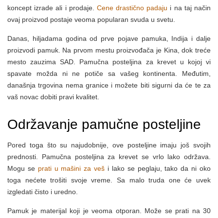
koncept izrade ali i prodaje.
Cene drastično padaju
i na taj način
ovaj proizvod postaje veoma popularan svuda u svetu.
Danas, hiljadama godina od prve pojave pamuka, Indija i dalje
proizvodi pamuk. Na prvom mestu proizvođača je Kina, dok treće
mesto zauzima SAD. Pamučna posteljina za krevet u kojoj vi
spavate možda ni ne potiče sa vašeg kontinenta. Međutim,
današnja trgovina nema granice i možete biti sigurni da će te za
vaš novac dobiti pravi kvalitet.
Održavanje pamučne posteljine
Pored toga što su najudobnije, ove posteljine imaju još svojih
prednosti. Pamučna posteljina za krevet se vrlo lako održava.
Mogu se
prati u mašini za veš
i lako se peglaju, tako da ni oko
toga nećete trošiti svoje vreme. Sa malo truda one će uvek
izgledati čisto i uredno.
Pamuk je materijal koji je veoma otporan. Može se prati na 30