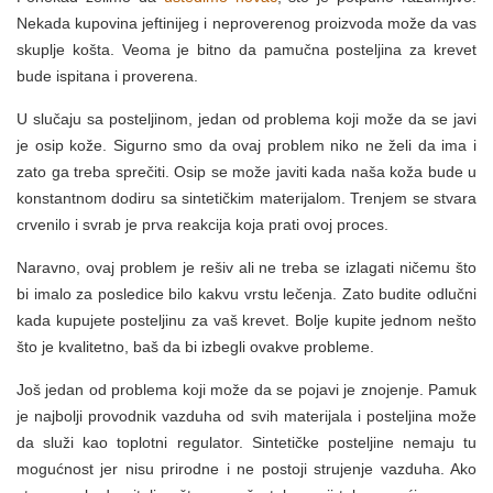
Nekada kupovina jeftinijeg i neproverenog proizvoda može da vas
skuplje košta. Veoma je bitno da pamučna posteljina za krevet
bude ispitana i proverena.
U slučaju sa posteljinom, jedan od problema koji može da se javi
je osip kože. Sigurno smo da ovaj problem niko ne želi da ima i
zato ga treba sprečiti. Osip se može javiti kada naša koža bude u
konstantnom dodiru sa sintetičkim materijalom. Trenjem se stvara
crvenilo i svrab je prva reakcija koja prati ovoj proces.
Naravno, ovaj problem je rešiv ali ne treba se izlagati ničemu što
bi imalo za posledice bilo kakvu vrstu lečenja. Zato budite odlučni
kada kupujete posteljinu za vaš krevet. Bolje kupite jednom nešto
što je kvalitetno, baš da bi izbegli ovakve probleme.
Još jedan od problema koji može da se pojavi je znojenje. Pamuk
je najbolji provodnik vazduha od svih materijala i posteljina može
da služi kao toplotni regulator. Sintetičke posteljine nemaju tu
mogućnost jer nisu prirodne i ne postoji strujenje vazduha. Ako