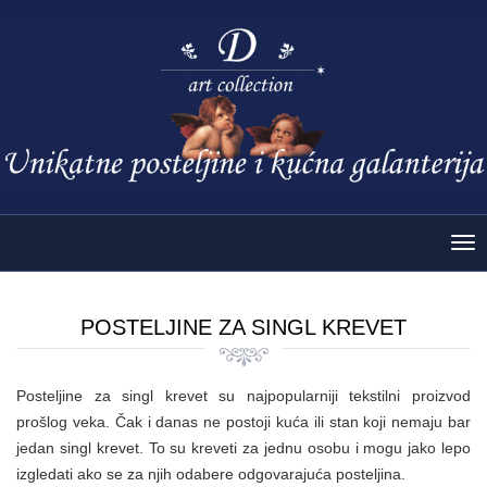
Tog
nav
POSTELJINE ZA SINGL KREVET
Posteljine za singl krevet su najpopularniji tekstilni proizvod
prošlog veka. Čak i danas ne postoji kuća ili stan koji nemaju bar
jedan singl krevet. To su kreveti za jednu osobu i mogu jako lepo
izgledati ako se za njih odabere odgovarajuća posteljina.