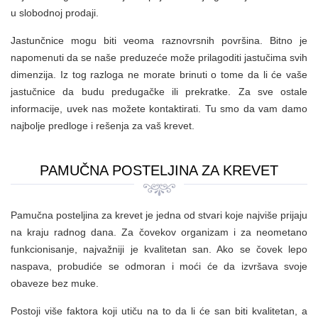
u slobodnoj prodaji.
Jastunčnice mogu biti veoma raznovrsnih površina. Bitno je
napomenuti da se naše preduzeće može prilagoditi jastučima svih
dimenzija. Iz tog razloga ne morate brinuti o tome da li će vaše
jastučnice da budu predugačke ili prekratke. Za sve ostale
informacije, uvek nas možete kontaktirati. Tu smo da vam damo
najbolje predloge i rešenja za vaš krevet.
PAMUČNA POSTELJINA ZA KREVET
Pamučna posteljina za krevet je jedna od stvari koje najviše prijaju
na kraju radnog dana. Za čovekov organizam i za neometano
funkcionisanje, najvažniji je kvalitetan san. Ako se čovek lepo
naspava, probudiće se odmoran i moći će da izvršava svoje
obaveze bez muke.
Postoji više faktora koji utiču na to da li će san biti kvalitetan, a