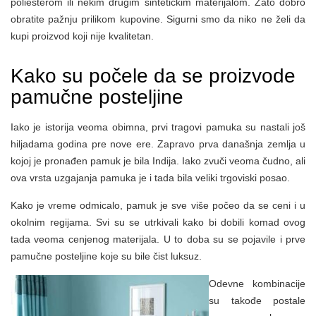
poliesterom ili nekim drugim sintetičkim materijalom. Zato dobro
obratite pažnju prilikom kupovine. Sigurni smo da niko ne želi da
kupi proizvod koji nije kvalitetan.
Kako su počele da se proizvode
pamučne posteljine
Iako je istorija veoma obimna, prvi tragovi pamuka su nastali još
hiljadama godina pre nove ere. Zapravo prva današnja zemlja u
kojoj je pronađen pamuk je bila Indija. Iako zvuči veoma čudno, ali
ova vrsta uzgajanja pamuka je i tada bila veliki trgoviski posao.
Kako je vreme odmicalo, pamuk je sve više počeo da se ceni i u
okolnim regijama. Svi su se utrkivali kako bi dobili komad ovog
tada veoma cenjenog materijala. U to doba su se pojavile i prve
pamučne posteljine koje su bile čist luksuz.
Odevne kombinacije
su takođe postale