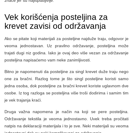
znače jer su najisplatljivije.
Vek korišćenja posteljina za
krevet zavisi od održavanja
Ako se pitate koji materijali za posteljine najduže traju, odgovor je
veoma jednostavan. Uz pravilno održavanje, posteljina može
trajati dugi niz godina. Iako je ovaj deo više vezan za održavanje
posteljina napisaćemo vam neke zanimljivosti.
Bitno je napomenuti da posteljine za singl krevet duže traju nego
one za bračni. Razlog tome je što singl posteljine koristi samo
jedna osoba, dok posteljine za bračni krevet koriste uglavnom dve
osobe. Iz tog razloga se posteljina više troši dodirima i samim tim
je vek trajanja kraći.
Druga važna napomena je način na koji se pere posteljina.
Održavanje tekstila je veoma jednostavno. Uvek treba pročitati
natpis na deklaraciji materijala i to je sve. Neki materijali su veoma
jednostavni dok su neki komplikovani za održavanje.