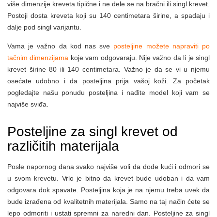
više dimenzije kreveta tipične i ne dele se na bračni ili singl krevet.
Postoji dosta kreveta koji su 140 centimetara širine, a spadaju i
dalje pod singl varijantu.
Vama je važno da kod nas sve
posteljine možete napraviti po
tačnim dimenzijama
koje vam odgovaraju. Nije važno da li je singl
krevet širine 80 ili 140 centimetara. Važno je da se vi u njemu
osećate udobno i da posteljina prija vašoj koži. Za početak
pogledajte našu ponudu posteljina i nađite model koji vam se
najviše sviđa.
Posteljine za singl krevet od
različitih materijala
Posle napornog dana svako najviše voli da dođe kući i odmori se
u svom krevetu. Vrlo je bitno da krevet bude udoban i da vam
odgovara dok spavate. Posteljina koja je na njemu treba uvek da
bude izrađena od kvalitetnih materijala. Samo na taj način ćete se
lepo odmoriti i ustati spremni za naredni dan. Posteljine za singl