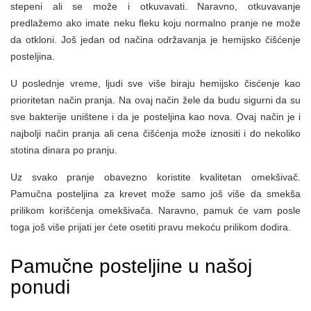
stepeni ali se može i otkuvavati. Naravno, otkuvavanje
predlažemo ako imate neku fleku koju normalno pranje ne može
da otkloni. Još jedan od načina održavanja je hemijsko čišćenje
posteljina.
U poslednje vreme, ljudi sve više biraju hemijsko čisćenje kao
prioritetan način pranja. Na ovaj način žele da budu sigurni da su
sve bakterije uništene i da je posteljina kao nova. Ovaj način je i
najbolji način pranja ali cena čišćenja može iznositi i do nekoliko
stotina dinara po pranju.
Uz svako pranje obavezno koristite kvalitetan omekšivač.
Pamučna posteljina za krevet može samo još više da smekša
prilikom korišćenja omekšivača. Naravno, pamuk će vam posle
toga još više prijati jer ćete osetiti pravu mekoću prilikom dodira.
Pamučne posteljine u našoj
ponudi