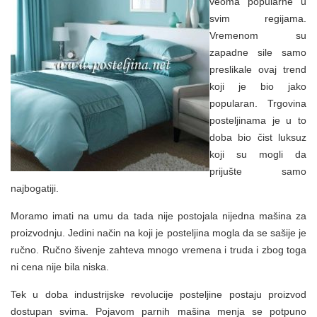
veoma popularne u
svim regijama.
Vremenom su
zapadne sile samo
preslikale ovaj trend
koji je bio jako
popularan. Trgovina
posteljinama je u to
doba bio čist luksuz
koji su mogli da
prijušte samo
najbogatiji.
Moramo imati na umu da tada nije postojala nijedna mašina za
proizvodnju. Jedini način na koji je posteljina mogla da se sašije je
ručno. Ručno šivenje zahteva mnogo vremena i truda i zbog toga
ni cena nije bila niska.
Tek u doba industrijske revolucije posteljine postaju proizvod
dostupan svima. Pojavom parnih mašina menja se potpuno