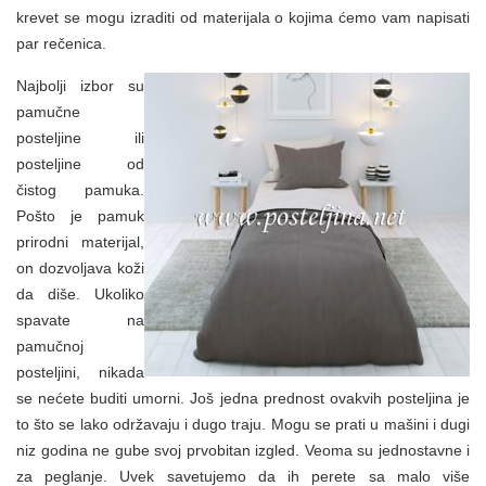
krevet se mogu izraditi od materijala o kojima ćemo vam napisati
par rečenica.
Najbolji izbor su
pamučne
posteljine ili
posteljine od
čistog pamuka.
Pošto je pamuk
prirodni materijal,
on dozvoljava koži
da diše. Ukoliko
spavate na
pamučnoj
posteljini, nikada
se nećete buditi umorni. Još jedna prednost ovakvih posteljina je
to što se lako održavaju i dugo traju. Mogu se prati u mašini i dugi
niz godina ne gube svoj prvobitan izgled. Veoma su jednostavne i
za peglanje. Uvek savetujemo da ih perete sa malo više