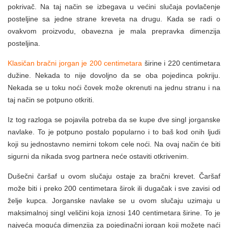
pokrivač. Na taj način se izbegava u većini slučaja povlačenje
posteljine sa jedne strane kreveta na drugu. Kada se radi o
ovakvom proizvodu, obavezna je mala prepravka dimenzija
posteljina.
Klasičan bračni jorgan je 200 centimetara
širine i 220 centimetara
dužine. Nekada to nije dovoljno da se oba pojedinca pokriju.
Nekada se u toku noći čovek može okrenuti na jednu stranu i na
taj način se potpuno otkriti.
Iz tog razloga se pojavila potreba da se kupe dve singl jorganske
navlake. To je potpuno postalo popularno i to baš kod onih ljudi
koji su jednostavno nemirni tokom cele noći. Na ovaj način će biti
sigurni da nikada svog partnera neće ostaviti otkrivenim.
Dušečni čaršaf u ovom slučaju ostaje za bračni krevet. Čaršaf
može biti i preko 200 centimetara širok ili dugačak i sve zavisi od
želje kupca. Jorganske navlake se u ovom slučaju uzimaju u
maksimalnoj singl veličini koja iznosi 140 centimetara širine. To je
najveća moguća dimenzija za pojedinačni jorgan koji možete naći