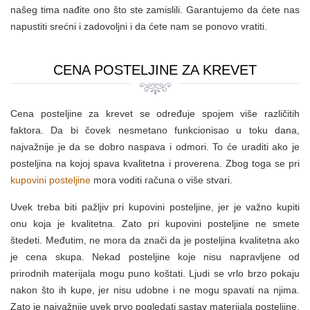
našeg tima nađite ono što ste zamislili. Garantujemo da ćete nas
napustiti srećni i zadovoljni i da ćete nam se ponovo vratiti.
CENA POSTELJINE ZA KREVET
Cena posteljine za krevet se određuje spojem više različitih
faktora. Da bi čovek nesmetano funkcionisao u toku dana,
najvažnije je da se dobro naspava i odmori. To će uraditi ako je
posteljina na kojoj spava kvalitetna i proverena. Zbog toga se pri
kupovini posteljine
mora voditi računa o više stvari.
Uvek treba biti pažljiv pri kupovini posteljine, jer je važno kupiti
onu koja je kvalitetna. Zato pri kupovini posteljine ne smete
štedeti. Međutim, ne mora da znači da je posteljina kvalitetna ako
je cena skupa. Nekad posteljine koje nisu napravljene od
prirodnih materijala mogu puno koštati. Ljudi se vrlo brzo pokaju
nakon što ih kupe, jer nisu udobne i ne mogu spavati na njima.
Zato je najvažnije uvek prvo pogledati sastav materijala posteljine.