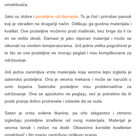
omekšivača.
Jako su dobre i
posteljine od damasta
. To je čist i prirodan pamuk
koji je obrađen na drugačiji način. Odlikuju ga gustina materijala i
kvalitet. Ove posteljine možemo prati mašinski, bez brige da li će
im se nešto desiti. Damast je jako otporan materijal i može se
otkuvati na visokim temperaturama. Još jedna velika pogodnost je
to što se ove posteljine ne moraju peglati i nisu komplikovane za
održavanje.
Još jedna zanimljiva vrsta materijala koja veoma lepo izgleda je
satenska posteljina. Ona je veoma mekana i može se naručiti u
svim bojama. Satenske posteljine nisu problematične za
održavanje. One se apsolutno ne peglaju, već je potrebno da ih
posle pranja dobro protresete i ostavite da se suše.
Saten je vrsta svilene tkanine, pa vrlo elegantno i otmeno
izgledaju posteljine izrađene od ovog materijala. Materijal je
veoma tanak i nežan na dodir. Obavezno koristite kvalitetan
omekšivač i što manju centrifugu prilikom pranja.