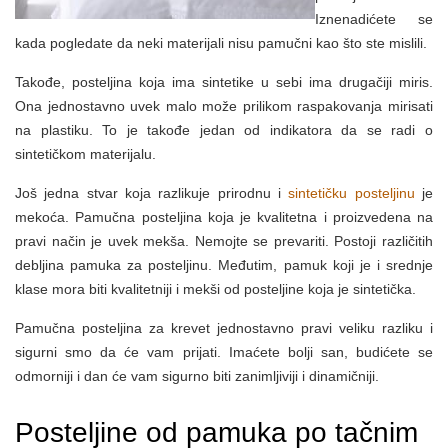
Iznenadićete se
kada pogledate da neki materijali nisu pamučni kao što ste mislili.
Takođe, posteljina koja ima sintetike u sebi ima drugačiji miris.
Ona jednostavno uvek malo može prilikom raspakovanja mirisati
na plastiku. To je takođe jedan od indikatora da se radi o
sintetičkom materijalu.
Još jedna stvar koja razlikuje prirodnu i
sintetičku posteljinu
je
mekoća. Pamučna posteljina koja je kvalitetna i proizvedena na
pravi način je uvek mekša. Nemojte se prevariti. Postoji različitih
debljina pamuka za posteljinu. Međutim, pamuk koji je i srednje
klase mora biti kvalitetniji i mekši od posteljine koja je sintetička.
Pamučna posteljina za krevet jednostavno pravi veliku razliku i
sigurni smo da će vam prijati. Imaćete bolji san, budićete se
odmorniji i dan će vam sigurno biti zanimljiviji i dinamičniji.
Posteljine od pamuka po tačnim