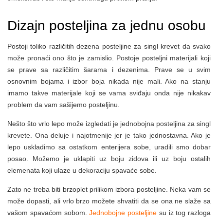
Dizajn posteljina za jednu osobu
Postoji toliko različitih dezena posteljine za singl krevet da svako
može pronaći ono što je zamislio. Postoje posteljni materijali koji
se prave sa različitim šarama i dezenima. Prave se u svim
osnovnim bojama i izbor boja nikada nije mali. Ako na stanju
imamo takve materijale koji se vama sviđaju onda nije nikakav
problem da vam sašijemo posteljinu.
Nešto što vrlo lepo može izgledati je jednobojna posteljina za singl
krevete. Ona deluje i najotmenije jer je tako jednostavna. Ako je
lepo uskladimo sa ostatkom enterijera sobe, uradili smo dobar
posao. Možemo je uklapiti uz boju zidova ili uz boju ostalih
elemenata koji ulaze u dekoraciju spavaće sobe.
Zato ne treba biti brzoplet prilikom izbora posteljine. Neka vam se
može dopasti, ali vrlo brzo možete shvatiti da se ona ne slaže sa
vašom spavaćom sobom.
Jednobojne posteljine
su iz tog razloga