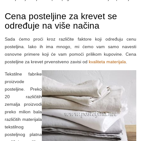
Cena posteljine za krevet se
određuje na više načina
Sada ćemo proći kroz različite faktore koji određuju cenu
posteljina. Iako ih ima mnogo, mi ćemo vam samo navesti
osnovne primere koji će vam pomoći prilikom kupovine. Cena
posteljine za krevet prvenstveno zavisi od
kvaliteta materijala
.
Tekstilne fabrike
proizvode
posteljine. Preko
20 različitih
zemalja proizvodi
preko milion bala
različitih materijala
tekstilnog i
posteljnog platna