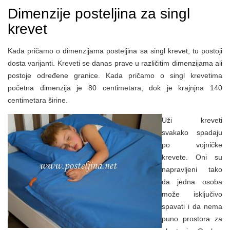
Dimenzije posteljina za singl
krevet
Kada pričamo o dimenzijama posteljina sa singl krevet, tu postoji
dosta varijanti. Kreveti se danas prave u različitim dimenzijama ali
postoje određene granice. Kada pričamo o singl krevetima
početna dimenzija je 80 centimetara, dok je krajnjna 140
centimetara širine.
Uži kreveti
svakako spadaju
po vojničke
krevete. Oni su
napravljeni tako
da jedna osoba
može isključivo
spavati i da nema
puno prostora za